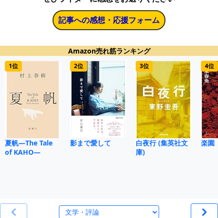
記事への感想・応援フォーム
Amazon売れ筋ランキング
1位
2位
3位
4位
夏帆―The Tale
影まで愛して
白夜行 (集英社文
楽園
of KAHO―
庫)