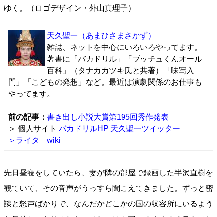
ゆく。（ロゴデザイン・外山真理子）
天久聖一
（あまひさまさかず）
雑誌、ネットを中心にいろいろやってます。
著書に「バカドリル」「ブッチュくんオール
百科」（タナカカツキ氏と共著）「味写入
門」「こどもの発想」など。最近は演劇関係のお仕事も
やってます。
前の記事：
書き出し小説大賞第195回秀作発表
＞ 個人サイト
バカドリルHP
天久聖一ツイッター
＞ライターwiki
先日昼寝をしていたら、妻が隣の部屋で録画した半沢直樹を
観ていて、その音声がうっすら聞こえてきました。ずっと密
談と怒声ばかりで、なんだかどこかの国の収容所にいるよう