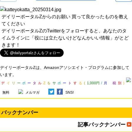
デイリーポータルZからのお願い 買って良かったものを教え
てください
デイリーポータルZのTwitterをフォローすると、あなたのタ
イムラインに「役には立たないけどなんかいい情報」がとど
きます！
デイリーポータルZは、Amazonアソシエイト・プログラムに参加して
います。
デ
イ
リ
ー
ポ
ー
タ
ル
Z
を
サ
ポ
ー
ト
す
る
(
1,000円
/
月
税
別
)
無料
メルマガ
SNS!
バックナンバー
記事バックナンバー