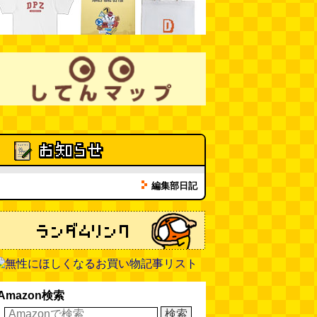
ミンティアで汗がおさえられるの
は本当か
(べつやく れい)
(08.03
11:00)
eco小（2026.8.3 朝エッセイと更
新情報）
(ほり)
(08.03 10:00)
夏の良さ、庭の木を抜く、AIっぽ
さ・7/25～31 のデイリーポータ
ルZダイジェスト
(デイリーポー
タルZ)
(08.02 11:00)
編集部日記
Amazon検索