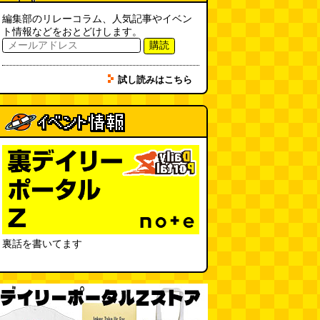
ていると一日に何曲聞くことにな
るのか？
(石井公二)
編集部のリレーコラム、人気記事やイベン
(08.04 11:00)
ト情報などをおとどけします。
購読
ベランダに咲いた小さな花
（2026.8.4 朝エッセイ/西村まさ
ゆき）
(西村まさゆき)
(08.04
試し読みはこちら
10:00)
SDカードのケチャップ和え / う
っかりデイリー 2026年8月1日号
(デイリーポータルZ)
(08.03 17:00)
現役、コスモスの自販機
(読者投
稿)
(08.03 16:00)
取り残された木
(ほり)
(08.03
16:00)
裏話を書いてます
「入力中…」の動きを対面の会話
で表現したい
(んちゅたぐい)
(08.03 11:00)