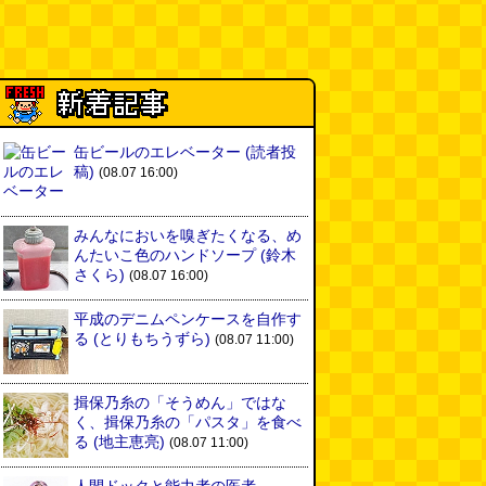
缶ビールのエレベーター
(読者投
稿)
(08.07 16:00)
みんなにおいを嗅ぎたくなる、め
んたいこ色のハンドソープ
(鈴木
さくら)
(08.07 16:00)
平成のデニムペンケースを自作す
る
(とりもちうずら)
(08.07 11:00)
揖保乃糸の「そうめん」ではな
く、揖保乃糸の「パスタ」を食べ
る
(地主恵亮)
(08.07 11:00)