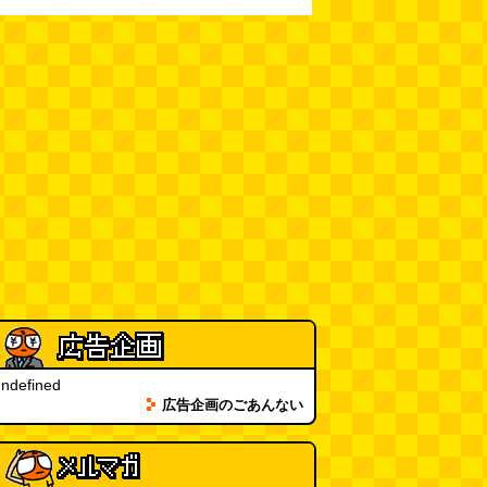
台湾のおめでたすぎる折り紙の本
（2026.08.05 朝エッセイと更新
情報）
(唐沢むぎこ)
(08.05 10:00)
大きな唐揚げが乗ったチャーハン
～チャーハン部活動報告（傑作
選）
(江ノ島茂道)
(08.04 18:00)
ちょこ煎がカインズPBで販売し
てました
(読者投稿)
(08.04 16:00)
世田谷区民会館行きのバスは1日
1本
(べつやく れい)
(08.04 16:00)
「モグラ駅」で有名な土合駅……
ndefined
実は真の秘境駅はお隣の湯檜曽駅
広告企画のごあんない
だった
(ぼっちのazumiさん)
(08.04 11:00)
【大調査】現代人は普通に生活し