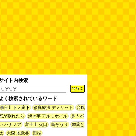
全然関係ないんですが（2026.8.6
朝エッセイと更新情報）
(佐伯)
(08.06 10:00)
土浦の高架道路「土浦ニューウェ
イ」を見に行く（傑作選）
(西村
まさゆき)
(08.05 18:00)
ヘアスタイルが3Dになっている
美容室の看板
(読者投稿)
(08.05
16:00)
皿に乗った豚バラブロックの指輪
サイト内検索
(べつやく れい)
(08.05 16:00)
よく検索されているワード
フエラムネをさらに笛っぽくした
らホイッスルになりました
(爲房
黒部川下ノ廊下
箱庭療法 デメリット
台風
新太朗)
(08.05 11:00)
窓が割れたら
焼き芋 アルミホイル
鼻うが
い ハナノア
富士山 火口
島ぞうり
媚薬と
缶チューハイの内側の世界
(パリ
ッコ)
(08.05 11:00)
は
大森 地獄谷
田端