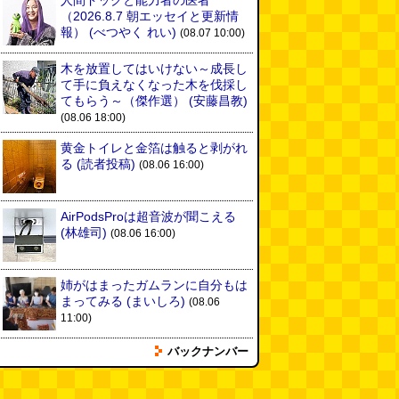
人間ドックと能力者の医者
（2026.8.7 朝エッセイと更新情
報）
(べつやく れい)
(08.07 10:00)
木を放置してはいけない～成長し
て手に負えなくなった木を伐採し
てもらう～（傑作選）
(安藤昌教)
(08.06 18:00)
黄金トイレと金箔は触ると剥がれ
る
(読者投稿)
(08.06 16:00)
AirPodsProは超音波が聞こえる
(林雄司)
(08.06 16:00)
姉がはまったガムランに自分もは
まってみる
(まいしろ)
(08.06
11:00)
バックナンバー
60年以上メトロノームを作り続
けている会社
(井上マサキ)
(08.06
11:00)