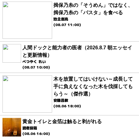
揖保乃糸の「そうめん」ではなく、
揖保乃糸の「パスタ」を食べる
地主恵亮
(08.07 11:00)
人間ドックと能力者の医者（2026.8.7 朝エッセイ
と更新情報）
べつやく れい
(08.07 10:00)
木を放置してはいけない～成長して
手に負えなくなった木を伐採しても
らう～（傑作選）
安藤昌教
(08.06 18:00)
黄金トイレと金箔は触ると剥がれる
読者投稿
(08.06 16:00)