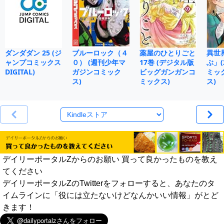
ダンダダン 25 (ジ
ブルーロック（４
薬屋のひとりごと
異世
ャンプコミックス
０） (週刊少年マ
17巻 (デジタル版
ぶ」(
DIGITAL)
ガジンコミック
ビッグガンガンコ
ミッ
ス)
ミックス)
ス)
デイリーポータルZからのお願い 買って良かったものを教え
てください
デイリーポータルZのTwitterをフォローすると、あなたのタ
イムラインに「役には立たないけどなんかいい情報」がとど
きます！