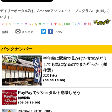
デイリーポータルZは、Amazonアソシエイト・プログラムに参加して
います。
デ
イ
リ
ー
ポ
ー
タ
ル
Z
を
サ
ポ
ー
ト
す
る
(
1,000円
/
月
税
別
)
無料
メルマガ
SNS!
バックナンバー
半年前に駅前で見かけた食堂がどう
しても気になるのでまた行った（傑
作選）
スズキナオ
(08.08 18:00)
PayPayでゲシュタルト崩壊しそう
読者投稿
(08.08 16:00)
飛び出し注意（鴨）