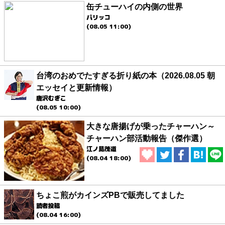
缶チューハイの内側の世界
パリッコ
(08.05 11:00)
台湾のおめでたすぎる折り紙の本（2026.08.05 朝
エッセイと更新情報）
唐沢むぎこ
(08.05 10:00)
大きな唐揚げが乗ったチャーハン～
チャーハン部活動報告（傑作選）
江ノ島茂道
(08.04 18:00)
ちょこ煎がカインズPBで販売してました
読者投稿
(08.04 16:00)