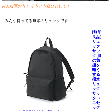
みんな買おう！ そういう遊びとして！
みんな持ってる無印のリュックです。
[無印
良品]
リュ
ック
サッ
ク 肩
の負
担を
軽く
する
撥水
リュ
ック
サッ
ク ユ
ニセ
ック