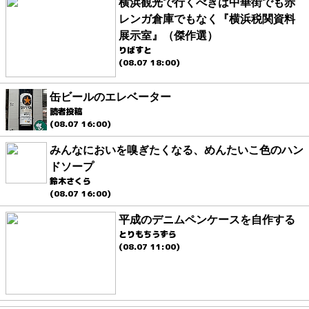
横浜観光で行くべきは中華街でも赤
レンガ倉庫でもなく『横浜税関資料
展示室』（傑作選）
りばすと
(08.07 18:00)
缶ビールのエレベーター
読者投稿
(08.07 16:00)
みんなにおいを嗅ぎたくなる、めんたいこ色のハン
ドソープ
鈴木さくら
(08.07 16:00)
平成のデニムペンケースを自作する
とりもちうずら
(08.07 11:00)