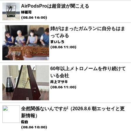
AirPodsProは超音波が聞こえる
林雄司
(08.06 16:00)
姉がはまったガムランに自分もはま
ってみる
まいしろ
(08.06 11:00)
60年以上メトロノームを作り続けて
いる会社
井上マサキ
(08.06 11:00)
全然関係ないんですが（2026.8.6 朝エッセイと更
新情報）
佐伯
(08.06 10:00)