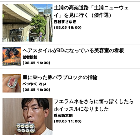
土浦の高架道路「土浦ニューウェ
イ」を見に行く（傑作選）
西村まさゆき
(08.05 18:00)
ヘアスタイルが3Dになっている美容室の看板
読者投稿
(08.05 16:00)
皿に乗った豚バラブロックの指輪
べつやく れい
(08.05 16:00)
フエラムネをさらに笛っぽくしたら
ホイッスルになりました
爲房新太朗
(08.05 11:00)