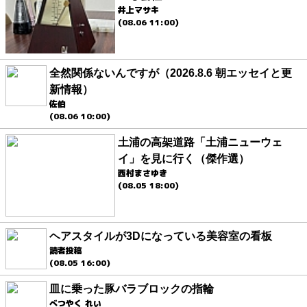
井上マサキ
(08.06 11:00)
全然関係ないんですが（2026.8.6 朝エッセイと更
新情報）
佐伯
(08.06 10:00)
土浦の高架道路「土浦ニューウェ
イ」を見に行く（傑作選）
西村まさゆき
(08.05 18:00)
ヘアスタイルが3Dになっている美容室の看板
読者投稿
(08.05 16:00)
皿に乗った豚バラブロックの指輪
べつやく れい