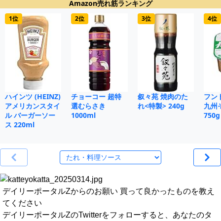
Amazon売れ筋ランキング
1位
2位
3位
4位
ハインツ (HEINZ)
チョーコー 超特
叙々苑 焼肉のた
フン
アメリカンスタイ
選むらさき
れ<特製> 240g
九州
ル バーガーソー
1000ml
750g
ス 220ml
デイリーポータルZからのお願い 買って良かったものを教え
てください
デイリーポータルZのTwitterをフォローすると、あなたのタ