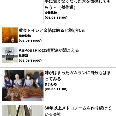
手に負えなくなった木を伐採しても
らう～（傑作選）
安藤昌教
(08.06 18:00)
黄金トイレと金箔は触ると剥がれる
読者投稿
(08.06 16:00)
AirPodsProは超音波が聞こえる
林雄司
(08.06 16:00)
姉がはまったガムランに自分もはま
ってみる
まいしろ
(08.06 11:00)
60年以上メトロノームを作り続けて
いる会社