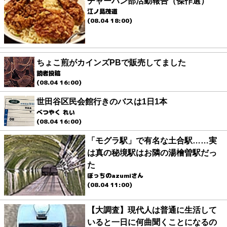
チャーハン部活動報告（傑作選）
江ノ島茂道
(08.04 18:00)
ちょこ煎がカインズPBで販売してました
読者投稿
(08.04 16:00)
世田谷区民会館行きのバスは1日1本
べつやく れい
(08.04 16:00)
「モグラ駅」で有名な土合駅……実
は真の秘境駅はお隣の湯檜曽駅だっ
た
ぼっちのazumiさん
(08.04 11:00)
【大調査】現代人は普通に生活して
いると一日に何曲聞くことになるの