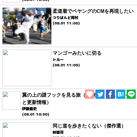
柔道着でペヤングのCMを再現したい
つりばんど岡村
(08.01 11:00)
マンゴーみたいに切る
トルー
(08.01 11:00)
翼の上の謎フックを見る旅（2026.8.1 朝エッセイ
と更新情報）
伊藤健史
(08.01 10:00)
同じ道を歩きたくない（傑作選）
林雄司