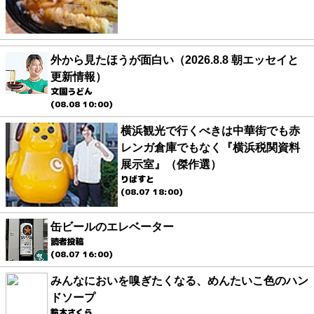
外から見たほうが面白い（2026.8.8 朝エッセイと
更新情報）
文園うどん
(08.08 10:00)
横浜観光で行くべきは中華街でも赤
レンガ倉庫でもなく『横浜税関資料
展示室』（傑作選）
りばすと
(08.07 18:00)
缶ビールのエレベーター
読者投稿
(08.07 16:00)
みんなにおいを嗅ぎたくなる、めんたいこ色のハン
ドソープ
鈴木さくら