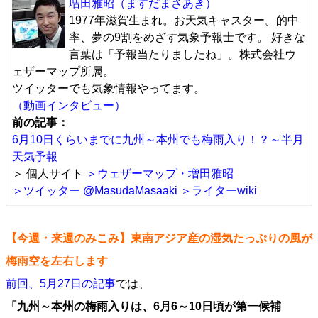
増田雅昭
（ますだまさあき）
1977年滋賀生まれ。お天気キャスター。的中
率、夢の9割をめざす気象予報士です。 好きな
言葉は「予報当たりましたね」。株式会社ウ
ェザーマップ所属。
ツイッターでも気象情報やってます。
（動画インタビュー）
前の記事：
6月10日くらいまでに九州～本州でも梅雨入り！？～半月
天気予報
＞ 個人サイト
＞ウェザーマップ・増田雅昭
＞ツイッター @MasudaMasaaki
＞ライターwiki
【今週・来週のみこみ】東南アジア産の湿気たっぷりの風が
梅雨空を左右します
前回、5月27日の記事
では、
「九州～本州の梅雨入りは、6月6～10日頃が第一候補