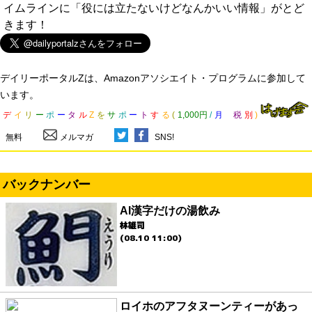
イムラインに「役には立たないけどなんかいい情報」がとど
きます！
デイリーポータルZは、Amazonアソシエイト・プログラムに参加して
います。
デ
イ
リ
ー
ポ
ー
タ
ル
Z
を
サ
ポ
ー
ト
す
る
(
1,000円
/
月
税
別
)
無料
メルマガ
SNS!
バックナンバー
AI漢字だけの湯飲み
林雄司
(08.10 11:00)
ロイホのアフタヌーンティーがあっ