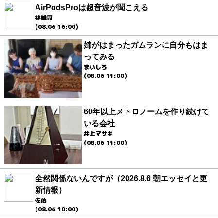
AirPodsProは超音波が聞こえる
林雄司
(08.06 16:00)
姉がはまったガムランに自分もはま
ってみる
まいしろ
(08.06 11:00)
60年以上メトロノームを作り続けて
いる会社
井上マサキ
(08.06 11:00)
全然関係ないんですが（2026.8.6 朝エッセイと更
新情報）
佐伯
(08.06 10:00)