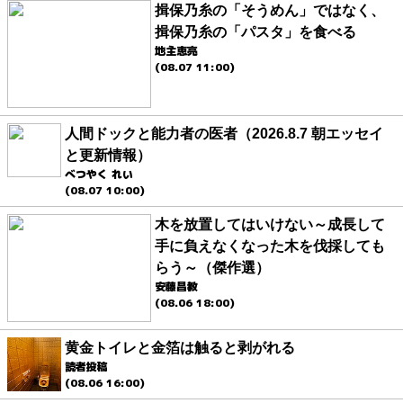
揖保乃糸の「そうめん」ではなく、
揖保乃糸の「パスタ」を食べる
地主恵亮
(08.07 11:00)
人間ドックと能力者の医者（2026.8.7 朝エッセイ
と更新情報）
べつやく れい
(08.07 10:00)
木を放置してはいけない～成長して
手に負えなくなった木を伐採しても
らう～（傑作選）
安藤昌教
(08.06 18:00)
黄金トイレと金箔は触ると剥がれる
読者投稿
(08.06 16:00)