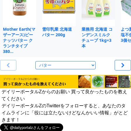
Mother Earth(マ
雪印乳業 北海道
業務用 北海道 コ
よつ
ザーアース)ピー
バター 200g
ンデンスミルク
塩不使
ナッツバター ク
チューブ 1kg×3
3個
ランチタイプ
本
380…
デイリーポータルZからのお願い 買って良かったものを教え
てください
デイリーポータルZのTwitterをフォローすると、あなたのタ
イムラインに「役には立たないけどなんかいい情報」がとど
きます！