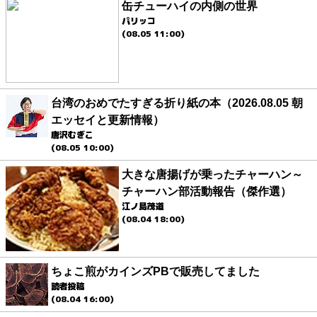
缶チューハイの内側の世界
パリッコ
(08.05 11:00)
台湾のおめでたすぎる折り紙の本（2026.08.05 朝
エッセイと更新情報）
唐沢むぎこ
(08.05 10:00)
大きな唐揚げが乗ったチャーハン～
チャーハン部活動報告（傑作選）
江ノ島茂道
(08.04 18:00)
ちょこ煎がカインズPBで販売してました
読者投稿
(08.04 16:00)