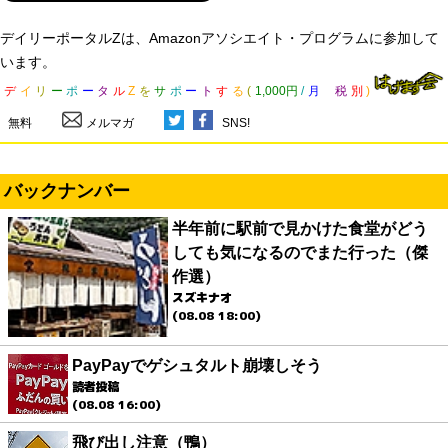
デイリーポータルZは、Amazonアソシエイト・プログラムに参加して
います。
デ
イ
リ
ー
ポ
ー
タ
ル
Z
を
サ
ポ
ー
ト
す
る
(
1,000円
/
月
税
別
)
無料
メルマガ
SNS!
バックナンバー
半年前に駅前で見かけた食堂がどう
しても気になるのでまた行った（傑
作選）
スズキナオ
(08.08 18:00)
PayPayでゲシュタルト崩壊しそう
読者投稿
(08.08 16:00)
飛び出し注意（鴨）