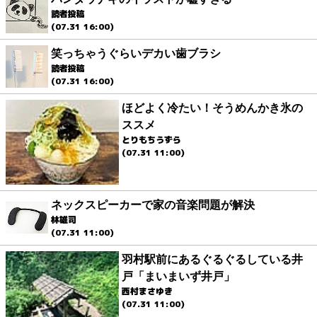
読者投稿
(07.31 16:00)
笑っちゃうぐらいデカい歯ブラシ
読者投稿
(07.31 16:00)
ほどよく冷たい！そうめんかき氷の
ススメ
とりもちうずら
(07.31 11:00)
ネックスピーカーで家の音楽問題が解決
林雄司
(07.31 11:00)
羽村駅前にあるぐるぐるしている井
戸「まいまいず井戸」
西村まさゆき
(07.31 11:00)