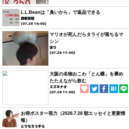
L.L.Beanは「臭いから」で返品できる
読者投稿
(07.28 16:00)
マリオが死んだらタライが落ちるマ
シン
ほり
(07.28 11:00)
大阪の名物おこわ「とん蝶」を褒め
たたえながら飲む
スズキナオ
(07.28 11:00)
お得ポスター視力（2026.7.28 朝エッセイと更新情
報）
とりもちうずら