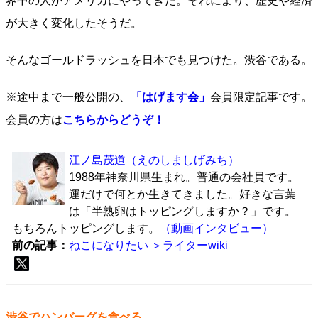
界中の人がアメリカにやってきた。それにより、歴史や経済
が大きく変化したそうだ。
そんなゴールドラッシュを日本でも見つけた。渋谷である。
※途中まで一般公開の、
「はげます会」
会員限定記事です。
会員の方は
こちらからどうぞ！
江ノ島茂道
（えのしましげみち）
1988年神奈川県生まれ。普通の会社員です。
運だけで何とか生きてきました。好きな言葉
は「半熟卵はトッピングしますか？」です。
もちろんトッピングします。
（動画インタビュー）
前の記事：
ねこになりたい
＞ライターwiki
渋谷でハンバーグを食べる