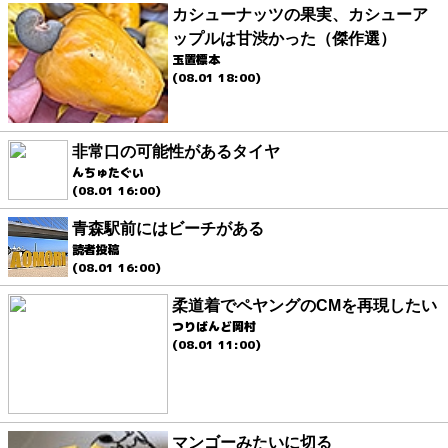
カシューナッツの果実、カシューア
ップルは甘渋かった（傑作選）
玉置標本
(08.01 18:00)
非常口の可能性があるタイヤ
んちゅたぐい
(08.01 16:00)
青森駅前にはビーチがある
読者投稿
(08.01 16:00)
柔道着でペヤングのCMを再現したい
つりばんど岡村
(08.01 11:00)
マンゴーみたいに切る