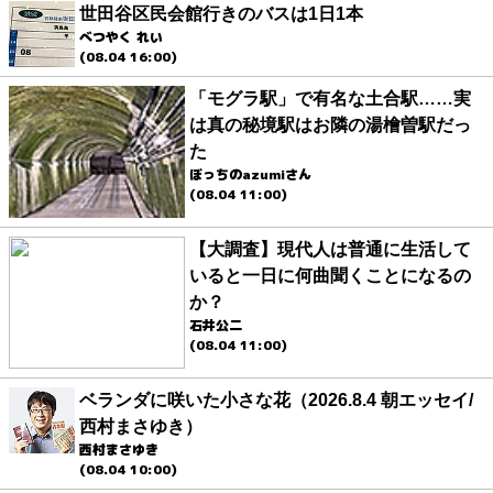
世田谷区民会館行きのバスは1日1本
べつやく れい
(08.04 16:00)
「モグラ駅」で有名な土合駅……実
は真の秘境駅はお隣の湯檜曽駅だっ
た
ぼっちのazumiさん
(08.04 11:00)
【大調査】現代人は普通に生活して
いると一日に何曲聞くことになるの
か？
石井公二
(08.04 11:00)
ベランダに咲いた小さな花（2026.8.4 朝エッセイ/
西村まさゆき）
西村まさゆき
(08.04 10:00)