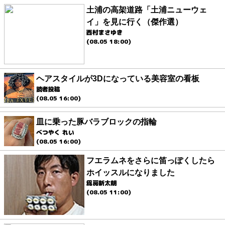
土浦の高架道路「土浦ニューウェ
イ」を見に行く（傑作選）
西村まさゆき
(08.05 18:00)
ヘアスタイルが3Dになっている美容室の看板
読者投稿
(08.05 16:00)
皿に乗った豚バラブロックの指輪
べつやく れい
(08.05 16:00)
フエラムネをさらに笛っぽくしたら
ホイッスルになりました
爲房新太朗
(08.05 11:00)