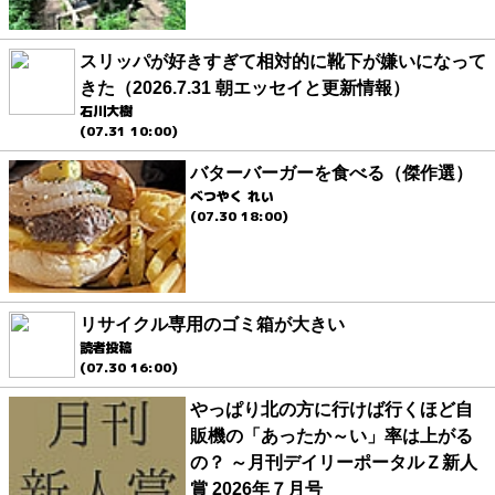
スリッパが好きすぎて相対的に靴下が嫌いになって
きた（2026.7.31 朝エッセイと更新情報）
石川大樹
(07.31 10:00)
バターバーガーを食べる（傑作選）
べつやく れい
(07.30 18:00)
リサイクル専用のゴミ箱が大きい
読者投稿
(07.30 16:00)
やっぱり北の方に行けば行くほど自
販機の「あったか～い」率は上がる
の？ ～月刊デイリーポータルＺ新人
賞 2026年７月号