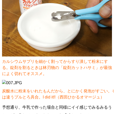
カルシウムサプリを細かく割ってからすり潰して粉末にす
る。錠剤を割るときは林刃物の「錠剤カットハサミ」が最強
によく切れてオススメ。
炭酸水に粉末をいれたもんだから、とにかく発泡がすごい。
は違うプルとろ具合。I did it!!（西田ひかるオマージュ）
予想通り、牛乳で作った場合と同様にイイ感じでみるみるう