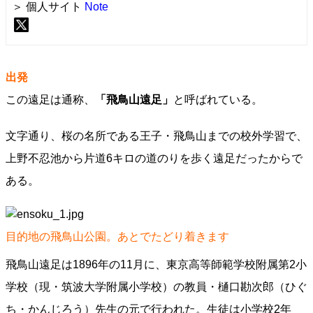
＞ 個人サイト
Note
出発
この遠足は通称、
「飛鳥山遠足」
と呼ばれている。
文字通り、桜の名所である王子・飛鳥山までの校外学習で、
上野不忍池から片道6キロの道のりを歩く遠足だったからで
ある。
目的地の飛鳥山公園。あとでたどり着きます
飛鳥山遠足は1896年の11月に、東京高等師範学校附属第2小
学校（現・筑波大学附属小学校）の教員・樋口勘次郎（ひぐ
ち・かんじろう）先生の元で行われた。生徒は小学校2年