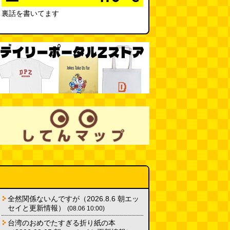
裏話を書いてます
夏の良さ、庭の木を抜く、AIっぽ
さ・7/25～31 のデイリーポータ
ルZダイジェスト
(デイリーポー
タルZ)
(08.02 11:00)
おもしろいって言われたい 第1回
(林雄司)
(08.02 11:00)
冷房の壊れた焼肉屋（2026.8.2
朝エッセイと更新情報）
(トルー)
(08.02 10:00)
カシューナッツの果実、カシュー
アップルは甘渋かった（傑作選）
(玉置標本)
(08.01 18:00)
非常口の可能性があるタイヤ
(ん
ちゅたぐい)
(08.01 16:00)
全然関係ないんですが（2026.8.6 朝エッ
セイと更新情報）
(08.06 10:00)
青森駅前にはビーチがある
(読者
台湾のおめでたすぎる折り紙の本
投稿)
(08.01 16:00)