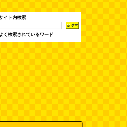
選）
(江ノ島茂道)
(08.04 18:00)
ちょこ煎がカインズPBで販売し
サイト内検索
てました
(読者投稿)
(08.04 16:00)
よく検索されているワード
世田谷区民会館行きのバスは1日
1本
(べつやく れい)
(08.04 16:00)
「モグラ駅」で有名な土合駅……
実は真の秘境駅はお隣の湯檜曽駅
だった
(ぼっちのazumiさん)
(08.04 11:00)
【大調査】現代人は普通に生活し
ていると一日に何曲聞くことにな
るのか？
(石井公二)
(08.04 11:00)
ベランダに咲いた小さな花
（2026.8.4 朝エッセイ/西村まさ
ゆき）
(西村まさゆき)
(08.04
10:00)