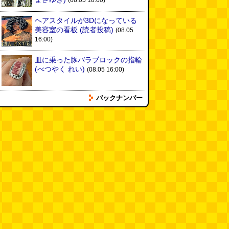
(08.05 18:00)
ヘアスタイルが3Dになっている
美容室の看板
(読者投稿)
(08.05
16:00)
皿に乗った豚バラブロックの指輪
(べつやく れい)
(08.05 16:00)
バックナンバー
フエラムネをさらに笛っぽくした
らホイッスルになりました
(爲房
新太朗)
(08.05 11:00)
缶チューハイの内側の世界
(パリ
ッコ)
(08.05 11:00)
台湾のおめでたすぎる折り紙の本
（2026.08.05 朝エッセイと更新
情報）
(唐沢むぎこ)
(08.05 10:00)
大きな唐揚げが乗ったチャーハン
～チャーハン部活動報告（傑作