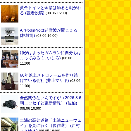
黄金トイレと金箔は触ると剥がれ
る
(読者投稿)
(08.06 16:00)
AirPodsProは超音波が聞こえる
(林雄司)
(08.06 16:00)
姉がはまったガムランに自分もは
まってみる
(まいしろ)
(08.06
11:00)
60年以上メトロノームを作り続
けている会社
(井上マサキ)
(08.06
11:00)
全然関係ないんですが（2026.8.6
朝エッセイと更新情報）
(佐伯)
(08.06 10:00)
土浦の高架道路「土浦ニューウェ
イ」を見に行く（傑作選）
(西村
まさゆき)