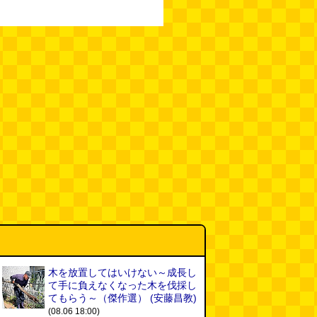
木を放置してはいけない～成長し
て手に負えなくなった木を伐採し
てもらう～（傑作選）
(安藤昌教)
(08.06 18:00)