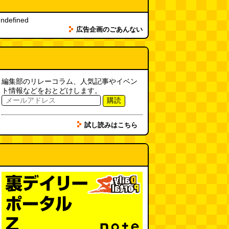
SDカードのケチャップ和え / う
っかりデイリー 2026年8月1日号
ndefined
(デイリーポータルZ)
(08.03 17:00)
広告企画のごあんない
現役、コスモスの自販機
(読者投
稿)
(08.03 16:00)
編集部のリレーコラム、人気記事やイベン
取り残された木
(ほり)
(08.03
ト情報などをおとどけします。
16:00)
購読
試し読みはこちら
「入力中…」の動きを対面の会話
で表現したい
(んちゅたぐい)
(08.03 11:00)
ミンティアで汗がおさえられるの
は本当か
(べつやく れい)
(08.03
11:00)
eco小（2026.8.3 朝エッセイと更
新情報）
(ほり)
(08.03 10:00)