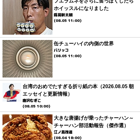
フエラムネをさらに笛っぽくしたら
ホイッスルになりました
爲房新太朗
(08.05 11:00)
缶チューハイの内側の世界
パリッコ
(08.05 11:00)
台湾のおめでたすぎる折り紙の本（2026.08.05 朝
エッセイと更新情報）
唐沢むぎこ
(08.05 10:00)
大きな唐揚げが乗ったチャーハン～
チャーハン部活動報告（傑作選）
江ノ島茂道
(08.04 18:00)