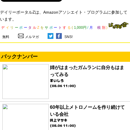
デイリーポータルZは、Amazonアソシエイト・プログラムに参加して
います。
デ
イ
リ
ー
ポ
ー
タ
ル
Z
を
サ
ポ
ー
ト
す
る
(
1,000円
/
月
税
別
)
無料
メルマガ
SNS!
バックナンバー
姉がはまったガムランに自分もはま
ってみる
まいしろ
(08.06 11:00)
60年以上メトロノームを作り続けて
いる会社
井上マサキ
(08.06 11:00)