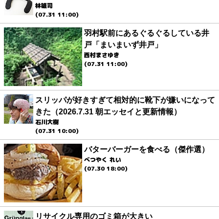
林雄司
(07.31 11:00)
羽村駅前にあるぐるぐるしている井
戸「まいまいず井戸」
西村まさゆき
(07.31 11:00)
スリッパが好きすぎて相対的に靴下が嫌いになって
きた（2026.7.31 朝エッセイと更新情報）
石川大樹
(07.31 10:00)
バターバーガーを食べる（傑作選）
べつやく れい
(07.30 18:00)
リサイクル専用のゴミ箱が大きい