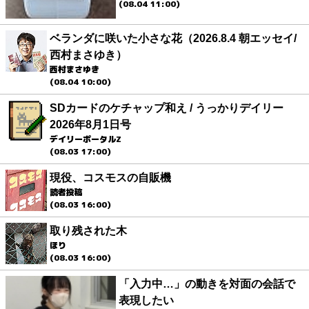
(08.04 11:00)
ベランダに咲いた小さな花（2026.8.4 朝エッセイ/
西村まさゆき）
西村まさゆき
(08.04 10:00)
SDカードのケチャップ和え / うっかりデイリー
2026年8月1日号
デイリーポータルZ
(08.03 17:00)
現役、コスモスの自販機
読者投稿
(08.03 16:00)
取り残された木
ほり
(08.03 16:00)
「入力中…」の動きを対面の会話で
表現したい