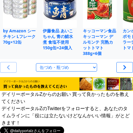
by Amazon シー
伊藤食品 あいこ
キッコーマン食品
カン
チキン Lフレーク
ちゃん 青の鯖水
キッコーマン デ
ポモ
70g×12缶
煮 食塩不使用
ルモンテ 完熟カ
ラー
150g缶×24個入
ットトマト
トマト
388g×6個
デイリーポータルZからのお願い 買って良かったものを教え
てください
デイリーポータルZのTwitterをフォローすると、あなたのタ
イムラインに「役には立たないけどなんかいい情報」がとど
きます！