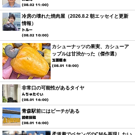
(08.02 11:00)
冷房の壊れた焼肉屋（2026.8.2 朝エッセイと更新
情報）
トルー
(08.02 10:00)
カシューナッツの果実、カシューア
ップルは甘渋かった（傑作選）
玉置標本
(08.01 18:00)
非常口の可能性があるタイヤ
んちゅたぐい
(08.01 16:00)
青森駅前にはビーチがある
読者投稿
(08.01 16:00)
柔道着でペヤングのCMを再現したい