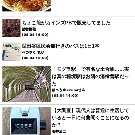
ちょこ煎がカインズPBで販売してました
読者投稿
(08.04 16:00)
世田谷区民会館行きのバスは1日1本
べつやく れい
(08.04 16:00)
「モグラ駅」で有名な土合駅……実
は真の秘境駅はお隣の湯檜曽駅だっ
た
ぼっちのazumiさん
(08.04 11:00)
【大調査】現代人は普通に生活して
いると一日に何曲聞くことになるの
か？
石井公二