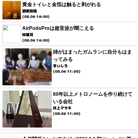
黄金トイレと金箔は触ると剥がれる
読者投稿
(08.06 16:00)
AirPodsProは超音波が聞こえる
林雄司
(08.06 16:00)
姉がはまったガムランに自分もはま
ってみる
まいしろ
(08.06 11:00)
60年以上メトロノームを作り続けて
いる会社
井上マサキ
(08.06 11:00)