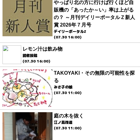
やっぱり北の方に行けば行くほど自
販機の「あったか～い」率は上がる
の？ ～月刊デイリーポータルＺ新人
賞 2026年７月号
デイリーポータルZ
(07.30 16:00)
レモン汁は飲み物
読者投稿
(07.30 16:00)
TAKOYAKI・その無限の可能性を探
る
みさ子の娘
(07.30 11:00)
庭の木を抜く
江ノ島茂道
(07.30 11:00)