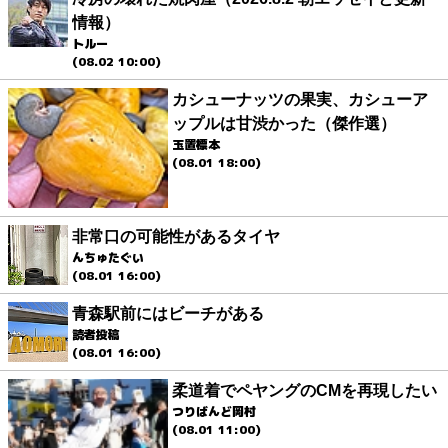
情報）
トルー
(08.02 10:00)
カシューナッツの果実、カシューア
ップルは甘渋かった（傑作選）
玉置標本
(08.01 18:00)
非常口の可能性があるタイヤ
んちゅたぐい
(08.01 16:00)
青森駅前にはビーチがある
読者投稿
(08.01 16:00)
柔道着でペヤングのCMを再現したい
つりばんど岡村
(08.01 11:00)