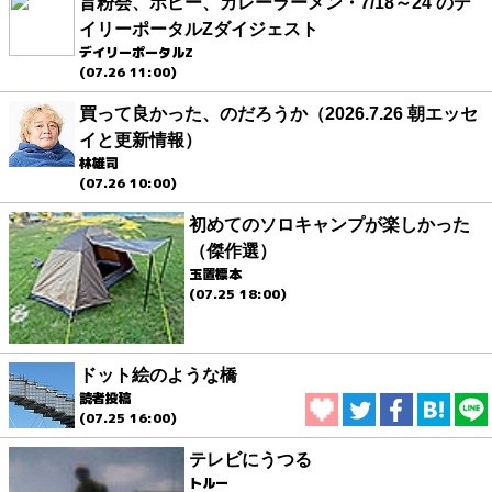
旨粉会、ポピー、カレーラーメン・7/18～24 のデ
イリーポータルZダイジェスト
デイリーポータルZ
(07.26 11:00)
買って良かった、のだろうか（2026.7.26 朝エッセ
イと更新情報）
林雄司
(07.26 10:00)
初めてのソロキャンプが楽しかった
（傑作選）
玉置標本
(07.25 18:00)
ドット絵のような橋
読者投稿
(07.25 16:00)
テレビにうつる
トルー