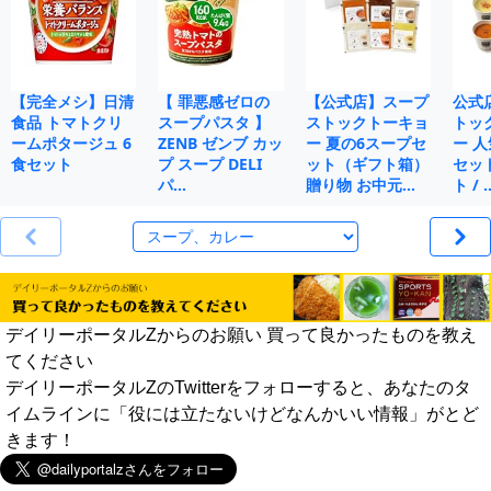
【完全メシ】日清
【 罪悪感ゼロの
【公式店】スープ
公式
食品 トマトクリ
スープパスタ 】
ストックトーキョ
トッ
ームポタージュ 6
ZENB ゼンブ カッ
ー 夏の6スープセ
ー 人
食セット
プ スープ DELI
ット（ギフト箱）
セット
パ…
贈り物 お中元…
ト / 
デイリーポータルZからのお願い 買って良かったものを教え
てください
デイリーポータルZのTwitterをフォローすると、あなたのタ
イムラインに「役には立たないけどなんかいい情報」がとど
きます！