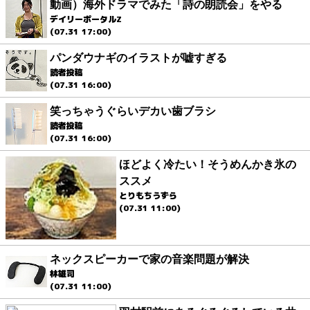
動画）海外ドラマでみた「詩の朗読会」をやる
デイリーポータルZ
(07.31 17:00)
パンダウナギのイラストが嘘すぎる
読者投稿
(07.31 16:00)
笑っちゃうぐらいデカい歯ブラシ
読者投稿
(07.31 16:00)
ほどよく冷たい！そうめんかき氷の
ススメ
とりもちうずら
(07.31 11:00)
ネックスピーカーで家の音楽問題が解決
林雄司
(07.31 11:00)