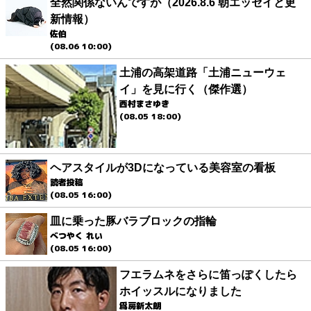
全然関係ないんですが（2026.8.6 朝エッセイと更
新情報）
佐伯
(08.06 10:00)
土浦の高架道路「土浦ニューウェ
イ」を見に行く（傑作選）
西村まさゆき
(08.05 18:00)
ヘアスタイルが3Dになっている美容室の看板
読者投稿
(08.05 16:00)
皿に乗った豚バラブロックの指輪
べつやく れい
(08.05 16:00)
フエラムネをさらに笛っぽくしたら
ホイッスルになりました
爲房新太朗