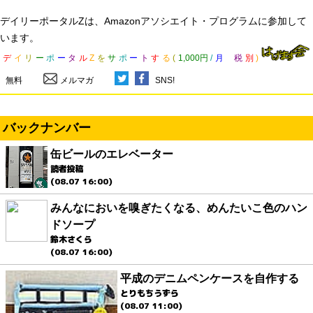
デイリーポータルZは、Amazonアソシエイト・プログラムに参加して
います。
デ
イ
リ
ー
ポ
ー
タ
ル
Z
を
サ
ポ
ー
ト
す
る
(
1,000円
/
月
税
別
)
無料
メルマガ
SNS!
バックナンバー
缶ビールのエレベーター
読者投稿
(08.07 16:00)
みんなにおいを嗅ぎたくなる、めんたいこ色のハン
ドソープ
鈴木さくら
(08.07 16:00)
平成のデニムペンケースを自作する
とりもちうずら
(08.07 11:00)