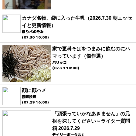
カナダ名物、袋に入った牛乳（2026.7.30 朝エッセ
イと更新情報）
ほりべのぞみ
(07.30 10:00)
家で更科そばをつまみに飲むのにハ
マっています（傑作選）
パリッコ
(07.29 18:00)
顔に顔ハメ
読者投稿
(07.29 16:00)
「頑張っていかなあきません」の元
祖を探してください～ライター質問
箱 2026.7.29
デイリーポータルZ