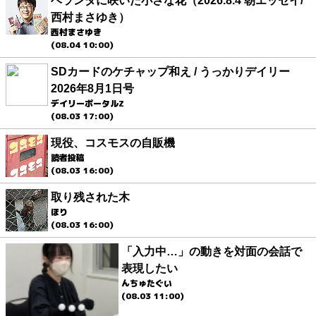
ベランダに咲いた小さな花（2026.8.4 朝エッセイ/
西村まさゆき）
西村まさゆき
(08.04 10:00)
SDカードのケチャップ和え / うっかりデイリー
2026年8月1日号
デイリーポータルZ
(08.03 17:00)
現役、コスモスの自販機
読者投稿
(08.03 16:00)
取り残された木
ほり
(08.03 16:00)
「入力中…」の動きを対面の会話で
表現したい
んちゅたぐい
(08.03 11:00)