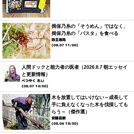
揖保乃糸の「そうめん」ではなく、
揖保乃糸の「パスタ」を食べる
地主恵亮
(08.07 11:00)
人間ドックと能力者の医者（2026.8.7 朝エッセイ
と更新情報）
べつやく れい
(08.07 10:00)
木を放置してはいけない～成長して
手に負えなくなった木を伐採しても
らう～（傑作選）
安藤昌教
(08.06 18:00)