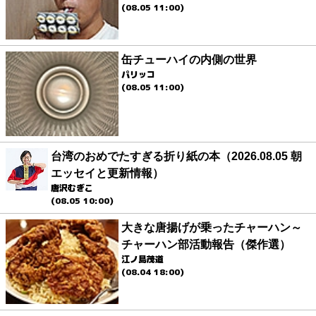
(08.05 11:00)
缶チューハイの内側の世界
パリッコ
(08.05 11:00)
台湾のおめでたすぎる折り紙の本（2026.08.05 朝
エッセイと更新情報）
唐沢むぎこ
(08.05 10:00)
大きな唐揚げが乗ったチャーハン～
チャーハン部活動報告（傑作選）
江ノ島茂道
(08.04 18:00)