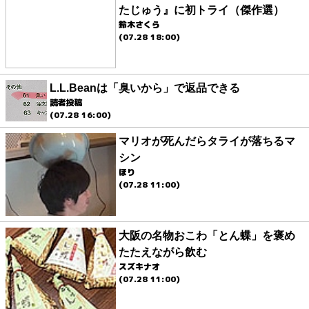
たじゅう』に初トライ（傑作選）
鈴木さくら
(07.28 18:00)
L.L.Beanは「臭いから」で返品できる
読者投稿
(07.28 16:00)
マリオが死んだらタライが落ちるマ
シン
ほり
(07.28 11:00)
大阪の名物おこわ「とん蝶」を褒め
たたえながら飲む
スズキナオ
(07.28 11:00)