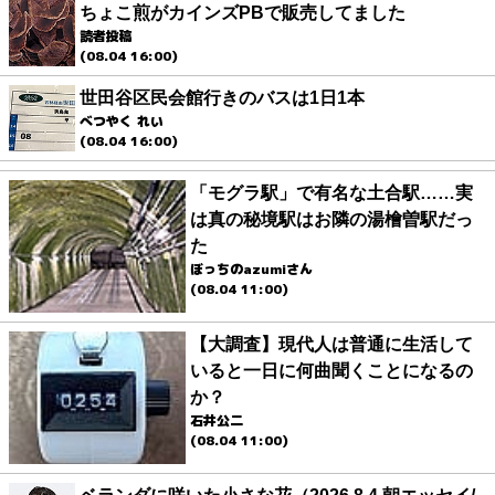
ちょこ煎がカインズPBで販売してました
読者投稿
(08.04 16:00)
世田谷区民会館行きのバスは1日1本
べつやく れい
(08.04 16:00)
「モグラ駅」で有名な土合駅……実
は真の秘境駅はお隣の湯檜曽駅だっ
た
ぼっちのazumiさん
(08.04 11:00)
【大調査】現代人は普通に生活して
いると一日に何曲聞くことになるの
か？
石井公二
(08.04 11:00)