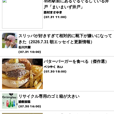
羽村駅前にあるぐるぐるしている井
戸「まいまいず井戸」
西村まさゆき
(07.31 11:00)
スリッパが好きすぎて相対的に靴下が嫌いになって
きた（2026.7.31 朝エッセイと更新情報）
石川大樹
(07.31 10:00)
バターバーガーを食べる（傑作選）
べつやく れい
(07.30 18:00)
リサイクル専用のゴミ箱が大きい
読者投稿
(07.30 16:00)