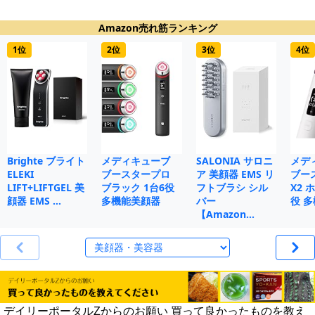
Amazon売れ筋ランキング
1位
2位
3位
4位
Brighte ブライト
メディキューブ
SALONIA サロニ
メデ
ELEKI
ブースタープロ
ア 美顔器 EMS リ
ブー
LIFT+LIFTGEL 美
ブラック 1台6役
フトブラシ シル
X2 
顔器 EMS …
多機能美顔器
バー
役 
【Amazon…
デイリーポータルZからのお願い 買って良かったものを教え