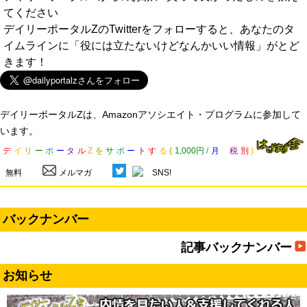
てください
デイリーポータルZのTwitterをフォローすると、あなたのタ
イムラインに「役には立たないけどなんかいい情報」がとど
きます！
デイリーポータルZは、Amazonアソシエイト・プログラムに参加して
います。
デ
イ
リ
ー
ポ
ー
タ
ル
Z
を
サ
ポ
ー
ト
す
る
(
1,000円
/
月
税
別
)
無料
メルマガ
SNS!
バックナンバー
記事バックナンバー
お知らせ