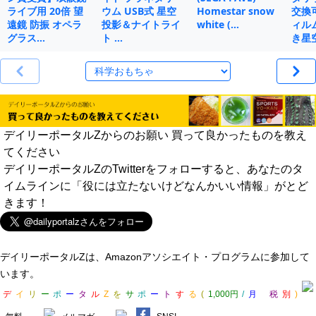
ライブ用 20倍 望
ウム USB式 星空
Homestar snow
交換
遠鏡 防振 オペラ
投影＆ナイトライ
white (…
ィル
グラス…
ト …
き星
デイリーポータルZからのお願い 買って良かったものを教え
てください
デイリーポータルZのTwitterをフォローすると、あなたのタ
イムラインに「役には立たないけどなんかいい情報」がとど
きます！
デイリーポータルZは、Amazonアソシエイト・プログラムに参加して
います。
デ
イ
リ
ー
ポ
ー
タ
ル
Z
を
サ
ポ
ー
ト
す
る
(
1,000円
/
月
税
別
)