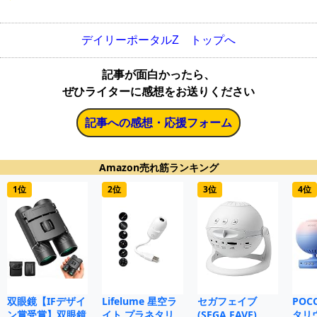
デイリーポータルZ トップへ
記事が面白かったら、
ぜひライターに感想をお送りください
記事への感想・応援フォーム
Amazon売れ筋ランキング
1位
2位
3位
4位
双眼鏡【IFデザイ
Lifelume 星空ラ
セガフェイブ
POC
ン賞受賞】双眼鏡
イト プラネタリ
(SEGA FAVE)
タリ