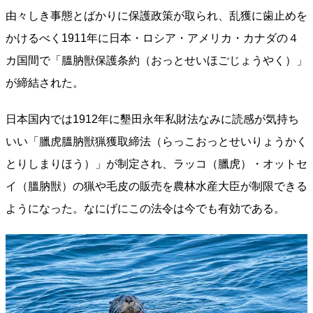
由々しき事態とばかりに保護政策が取られ、乱獲に歯止めを
かけるべく1911年に日本・ロシア・アメリカ・カナダの４
カ国間で「膃肭獣保護条約（おっとせいほごじょうやく）」
が締結された。
日本国内では1912年に墾田永年私財法なみに読感が気持ち
いい「臘虎膃肭獣猟獲取締法（らっこおっとせいりょうかく
とりしまりほう）」が制定され、ラッコ（臘虎）・オットセ
イ（膃肭獣）の猟や毛皮の販売を農林水産大臣が制限できる
ようになった。なにげにこの法令は今でも有効である。