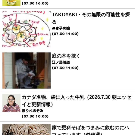
(07.30 16:00)
TAKOYAKI・その無限の可能性を探
る
みさ子の娘
(07.30 11:00)
庭の木を抜く
江ノ島茂道
(07.30 11:00)
カナダ名物、袋に入った牛乳（2026.7.30 朝エッセ
イと更新情報）
ほりべのぞみ
(07.30 10:00)
家で更科そばをつまみに飲むのにハ
マっています（傑作選）