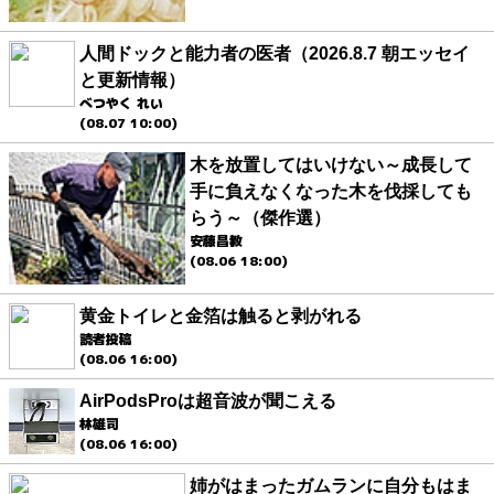
人間ドックと能力者の医者（2026.8.7 朝エッセイ
と更新情報）
べつやく れい
(08.07 10:00)
木を放置してはいけない～成長して
手に負えなくなった木を伐採しても
らう～（傑作選）
安藤昌教
(08.06 18:00)
黄金トイレと金箔は触ると剥がれる
読者投稿
(08.06 16:00)
AirPodsProは超音波が聞こえる
林雄司
(08.06 16:00)
姉がはまったガムランに自分もはま