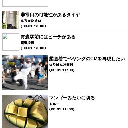
非常口の可能性があるタイヤ
んちゅたぐい
(08.01 16:00)
青森駅前にはビーチがある
読者投稿
(08.01 16:00)
柔道着でペヤングのCMを再現したい
つりばんど岡村
(08.01 11:00)
マンゴーみたいに切る
トルー
(08.01 11:00)