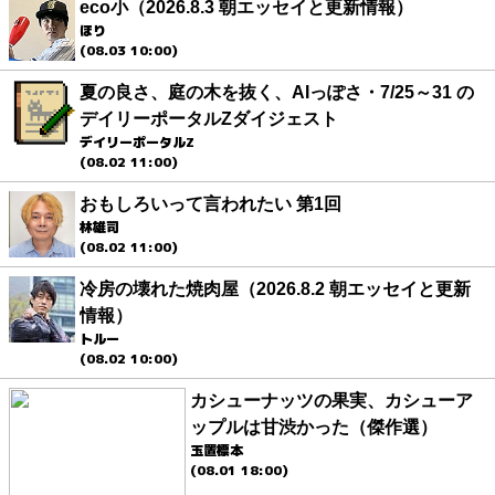
eco小（2026.8.3 朝エッセイと更新情報）
ほり
(08.03 10:00)
夏の良さ、庭の木を抜く、AIっぽさ・7/25～31 の
デイリーポータルZダイジェスト
デイリーポータルZ
(08.02 11:00)
おもしろいって言われたい 第1回
林雄司
(08.02 11:00)
冷房の壊れた焼肉屋（2026.8.2 朝エッセイと更新
情報）
トルー
(08.02 10:00)
カシューナッツの果実、カシューア
ップルは甘渋かった（傑作選）
玉置標本
(08.01 18:00)