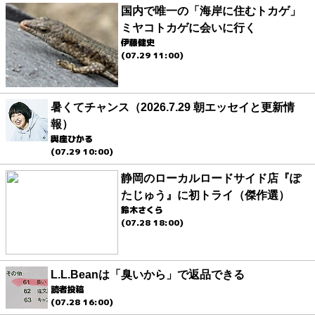
国内で唯一の「海岸に住むトカゲ」
ミヤコトカゲに会いに行く
伊藤健史
(07.29 11:00)
暑くてチャンス（2026.7.29 朝エッセイと更新情
報）
與座ひかる
(07.29 10:00)
静岡のローカルロードサイド店『ぽ
たじゅう』に初トライ（傑作選）
鈴木さくら
(07.28 18:00)
L.L.Beanは「臭いから」で返品できる
読者投稿
(07.28 16:00)