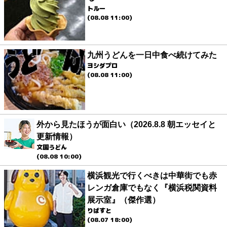
トルー
(08.08 11:00)
九州うどんを一日中食べ続けてみた
ヨシダプロ
(08.08 11:00)
外から見たほうが面白い（2026.8.8 朝エッセイと
更新情報）
文園うどん
(08.08 10:00)
横浜観光で行くべきは中華街でも赤
レンガ倉庫でもなく『横浜税関資料
展示室』（傑作選）
りばすと
(08.07 18:00)