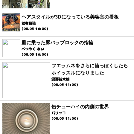
ヘアスタイルが3Dになっている美容室の看板
読者投稿
(08.05 16:00)
皿に乗った豚バラブロックの指輪
べつやく れい
(08.05 16:00)
フエラムネをさらに笛っぽくしたら
ホイッスルになりました
爲房新太朗
(08.05 11:00)
缶チューハイの内側の世界
パリッコ
(08.05 11:00)