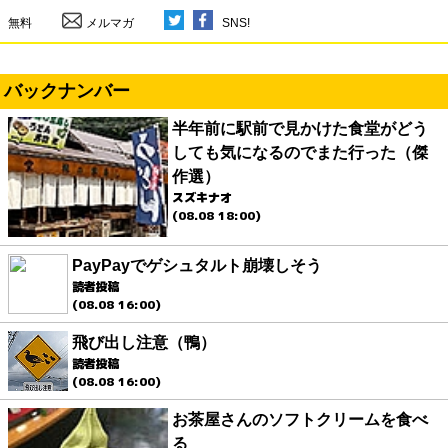
無料
メルマガ
SNS!
バックナンバー
半年前に駅前で見かけた食堂がどう
しても気になるのでまた行った（傑
作選）
スズキナオ
(08.08 18:00)
PayPayでゲシュタルト崩壊しそう
読者投稿
(08.08 16:00)
飛び出し注意（鴨）
読者投稿
(08.08 16:00)
お茶屋さんのソフトクリームを食べ
る