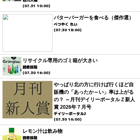
石川大樹
(07.31 10:00)
バターバーガーを食べる（傑作選）
べつやく れい
(07.30 18:00)
リサイクル専用のゴミ箱が大きい
読者投稿
(07.30 16:00)
やっぱり北の方に行けば行くほど自
販機の「あったか～い」率は上がる
の？ ～月刊デイリーポータルＺ新人
賞 2026年７月号
デイリーポータルZ
(07.30 16:00)
レモン汁は飲み物
読者投稿