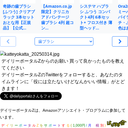
奇跡の歯ブラシ
【Amazon.co.jp
システマ ハブラ
Ora
[ふつう] クリアブ
限定】クリニカ
シ ふつう コンパ
ミー
ラック 3本セット
アドバンテージ
クト4列 6本セッ
パイ
おとな用【正規
歯ブラシ 4列 超コ
ト+ フロス付き 薄
チ・
品】【公式…
ン…
型ヘッド…
色は
デイリーポータルZからのお願い 買って良かったものを教え
てください
デイリーポータルZのTwitterをフォローすると、あなたのタ
イムラインに「役には立たないけどなんかいい情報」がとど
きます！
デイリーポータルZは、Amazonアソシエイト・プログラムに参加して
います。
デ
イ
リ
ー
ポ
ー
タ
ル
Z
を
サ
ポ
ー
ト
す
る
(
1,000円
/
月
税
別
)