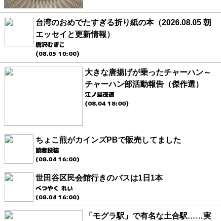
台湾のおめでたすぎる折り紙の本（2026.08.05 朝
エッセイと更新情報）
唐沢むぎこ
(08.05 10:00)
大きな唐揚げが乗ったチャーハン～
チャーハン部活動報告（傑作選）
江ノ島茂道
(08.04 18:00)
ちょこ煎がカインズPBで販売してました
読者投稿
(08.04 16:00)
世田谷区民会館行きのバスは1日1本
べつやく れい
(08.04 16:00)
「モグラ駅」で有名な土合駅……実