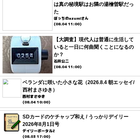
は真の秘境駅はお隣の湯檜曽駅だっ
た
ぼっちのazumiさん
(08.04 11:00)
【大調査】現代人は普通に生活して
いると一日に何曲聞くことになるの
か？
石井公二
(08.04 11:00)
ベランダに咲いた小さな花（2026.8.4 朝エッセイ/
西村まさゆき）
西村まさゆき
(08.04 10:00)
SDカードのケチャップ和え / うっかりデイリー
2026年8月1日号
デイリーポータルZ
(08.03 17:00)