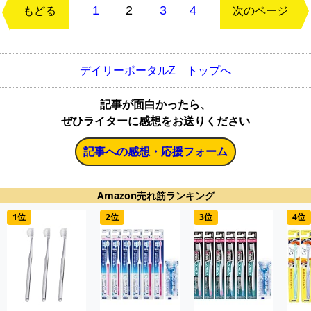
1
2
3
4
もどる
次のページ
デイリーポータルZ トップへ
記事が面白かったら、
ぜひライターに感想をお送りください
記事への感想・応援フォーム
Amazon売れ筋ランキング
1位
2位
3位
4位