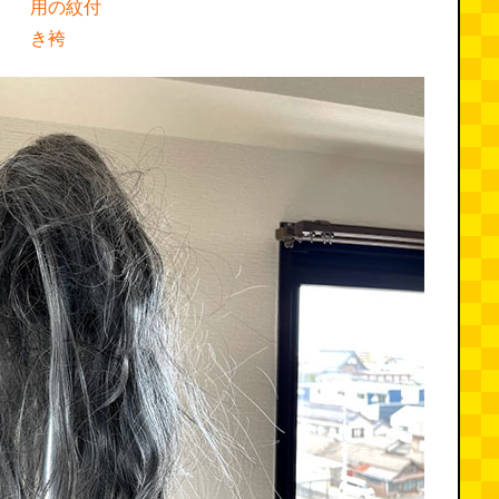
用の紋付
き袴