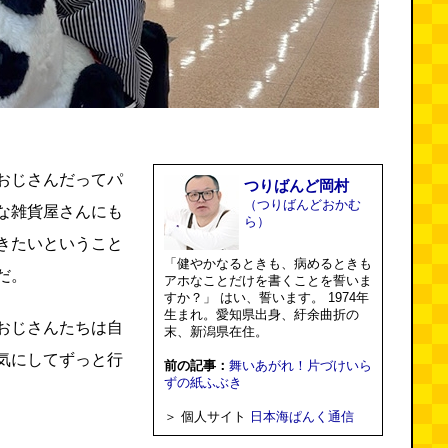
おじさんだってパ
つりばんど岡村
（つりばんどおかむ
な雑貨屋さんにも
ら）
きたいということ
「健やかなるときも、病めるときも
だ。
アホなことだけを書くことを誓いま
すか？」 はい、誓います。 1974年
生まれ。愛知県出身、紆余曲折の
おじさんたちは自
末、新潟県在住。
気にしてずっと行
前の記事：
舞いあがれ！片づけいら
ずの紙ふぶき
＞ 個人サイト
日本海ぱんく通信