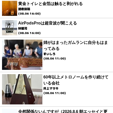
黄金トイレと金箔は触ると剥がれる
読者投稿
(08.06 16:00)
AirPodsProは超音波が聞こえる
林雄司
(08.06 16:00)
姉がはまったガムランに自分もはま
ってみる
まいしろ
(08.06 11:00)
60年以上メトロノームを作り続けて
いる会社
井上マサキ
(08.06 11:00)
全然関係ないんですが（2026.8.6 朝エッセイと更