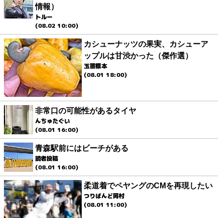
情報）
トルー
(08.02 10:00)
カシューナッツの果実、カシューア
ップルは甘渋かった（傑作選）
玉置標本
(08.01 18:00)
非常口の可能性があるタイヤ
んちゅたぐい
(08.01 16:00)
青森駅前にはビーチがある
読者投稿
(08.01 16:00)
柔道着でペヤングのCMを再現したい
つりばんど岡村
(08.01 11:00)