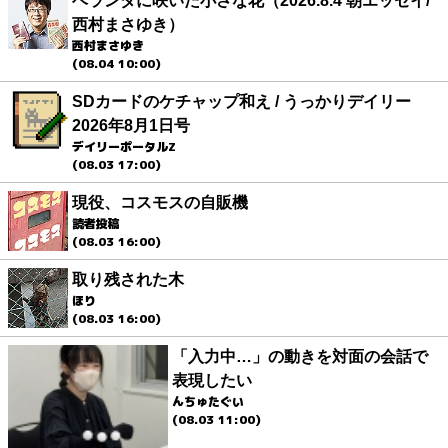
ベランダに咲いた小さな花（2026.8.4 朝エッセイ/
西村まさゆき）
西村まさゆき
(08.04 10:00)
SDカードのケチャップ和え / うっかりデイリー
2026年8月1日号
デイリーポータルZ
(08.03 17:00)
現役、コスモスの自販機
読者投稿
(08.03 16:00)
取り残された木
ほり
(08.03 16:00)
「入力中…」の動きを対面の会話で
表現したい
んちゅたぐい
(08.03 11:00)