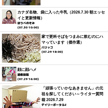
カナダ名物、袋に入った牛乳（2026.7.30 朝エッセ
イと更新情報）
ほりべのぞみ
(07.30 10:00)
家で更科そばをつまみに飲むのにハ
マっています（傑作選）
パリッコ
(07.29 18:00)
顔に顔ハメ
読者投稿
(07.29 16:00)
「頑張っていかなあきません」の元
祖を探してください～ライター質問
箱 2026.7.29
デイリーポータルZ