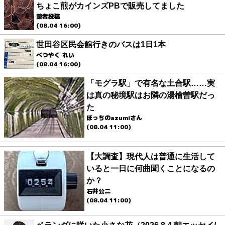
ちょこ煎がカインズPBで販売してました
読者投稿
(08.04 16:00)
世田谷区民会館行きのバスは1日1本
べつやく れい
(08.04 16:00)
「モグラ駅」で有名な土合駅……実
は真の秘境駅はお隣の湯檜曽駅だっ
た
ぼっちのazumiさん
(08.04 11:00)
【大調査】現代人は普通に生活して
いると一日に何曲聞くことになるの
か？
石井公二
(08.04 11:00)