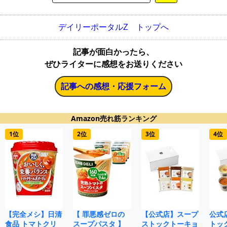
デイリーポータルZ トップへ
記事が面白かったら、
ぜひライターに感想をお送りください
記事への感想・応援フォーム
Amazon売れ筋ランキング
1位
2位
3位
4位
【完全メシ】日清
【 罪悪感ゼロの
【公式店】スープ
公式
食品 トマトクリ
スープパスタ 】
ストックトーキョ
トッ