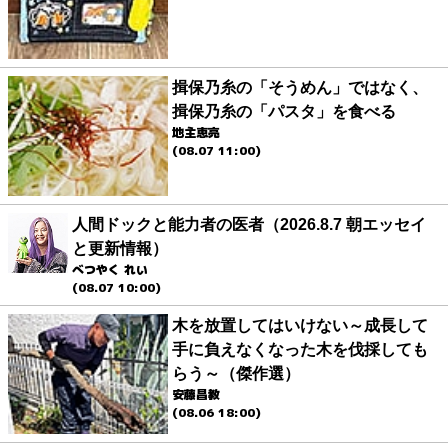
揖保乃糸の「そうめん」ではなく、
揖保乃糸の「パスタ」を食べる
地主恵亮
(08.07 11:00)
人間ドックと能力者の医者（2026.8.7 朝エッセイ
と更新情報）
べつやく れい
(08.07 10:00)
木を放置してはいけない～成長して
手に負えなくなった木を伐採しても
らう～（傑作選）
安藤昌教
(08.06 18:00)