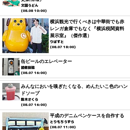
文園うどん
(08.08 10:00)
横浜観光で行くべきは中華街でも赤
レンガ倉庫でもなく『横浜税関資料
展示室』（傑作選）
りばすと
(08.07 18:00)
缶ビールのエレベーター
読者投稿
(08.07 16:00)
みんなにおいを嗅ぎたくなる、めんたいこ色のハン
ドソープ
鈴木さくら
(08.07 16:00)
平成のデニムペンケースを自作する
とりもちうずら
(08.07 11:00)