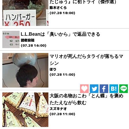
たじゅう』に初トライ（傑作選）
鈴木さくら
(07.28 18:00)
L.L.Beanは「臭いから」で返品できる
読者投稿
(07.28 16:00)
マリオが死んだらタライが落ちるマ
シン
ほり
(07.28 11:00)
大阪の名物おこわ「とん蝶」を褒め
たたえながら飲む
スズキナオ
(07.28 11:00)