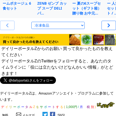
ームポタージュ 6
ZENB ゼンブ カッ
ー 夏の6スープセ
ー 人
食セット
プ スープ DELI
ット（ギフト箱）
セット
パ…
贈り物 お中元…
ト / 
デイリーポータルZからのお願い 買って良かったものを教え
てください
デイリーポータルZのTwitterをフォローすると、あなたのタ
イムラインに「役には立たないけどなんかいい情報」がとど
きます！
デイリーポータルZは、Amazonアソシエイト・プログラムに参加して
います。
デ
イ
リ
ー
ポ
ー
タ
ル
Z
を
サ
ポ
ー
ト
す
る
(
1,000円
/
月
税
別
)
無料
メルマガ
SNS!