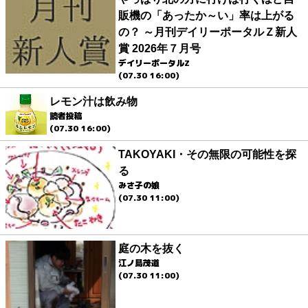
販機の「あったか～い」率は上がる
の？ ～月刊デイリーポータルＺ新人
賞 2026年７月号
デイリーポータルZ
(07.30 16:00)
レモン汁は飲み物
読者投稿
(07.30 16:00)
TAKOYAKI・その無限の可能性を探
る
みさ子の娘
(07.30 11:00)
庭の木を抜く
江ノ島茂道
(07.30 11:00)