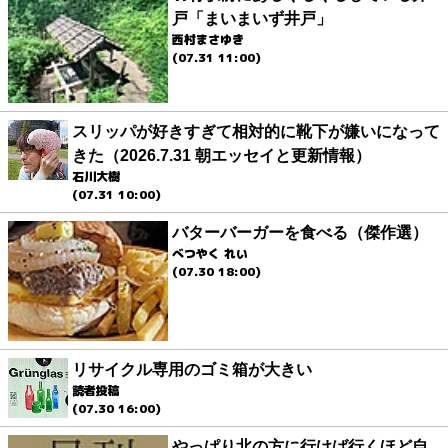
戸「まいまいず井戸」
西村まさゆき
(07.31 11:00)
スリッパが好きすぎて相対的に靴下が嫌いになって
きた（2026.7.31 朝エッセイと更新情報）
石川大樹
(07.31 10:00)
バターバーガーを食べる（傑作選）
べつやく れい
(07.30 18:00)
リサイクル専用のゴミ箱が大きい
読者投稿
(07.30 16:00)
やっぱり北の方に行けば行くほど自