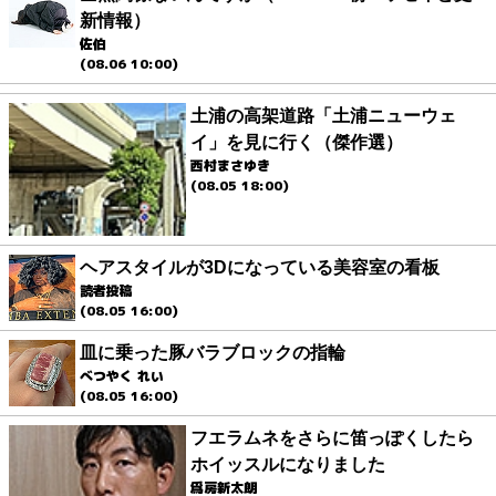
新情報）
佐伯
(08.06 10:00)
土浦の高架道路「土浦ニューウェ
イ」を見に行く（傑作選）
西村まさゆき
(08.05 18:00)
ヘアスタイルが3Dになっている美容室の看板
読者投稿
(08.05 16:00)
皿に乗った豚バラブロックの指輪
べつやく れい
(08.05 16:00)
フエラムネをさらに笛っぽくしたら
ホイッスルになりました
爲房新太朗