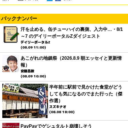
バックナンバー
汗を止める、缶チューハイの裏側、入力中…・8/1
～7 のデイリーポータルZダイジェスト
デイリーポータルZ
(08.09 11:00)
あこがれの地鎮祭（2026.8.9 朝エッセイと更新情
報）
安藤昌教
(08.09 10:00)
半年前に駅前で見かけた食堂がどう
しても気になるのでまた行った（傑
作選）
スズキナオ
(08.08 18:00)
PayPayでゲシュタルト崩壊しそう