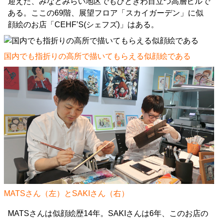
迎えた、みなとみらい地区でもひときわ目立つ高層ビルで
ある。ここの69階、展望フロア「スカイガーデン」に似
顔絵のお店「CEHF’S(シェフズ)」はある。
国内でも指折りの高所で描いてもらえる似顔絵である
MATSさん（左）とSAKIさん（右）
MATSさんは似顔絵歴14年。SAKIさんは6年、このお店の