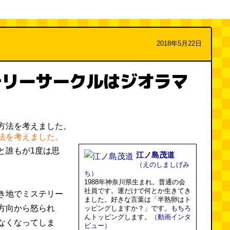
2018年5月22日
テリーサークルはジオラマ
法を考えました。
と誰もが1度は思
江ノ島茂道
（えのしましげみ
ち）
1988年神奈川県生まれ。普通の会
社員です。運だけで何とか生きてき
き地でミステリー
ました。好きな言葉は「半熟卵はト
方向から怒られ
ッピングしますか？」です。もちろ
んトッピングします。
（動画インタ
なくなってしま
ビュー）