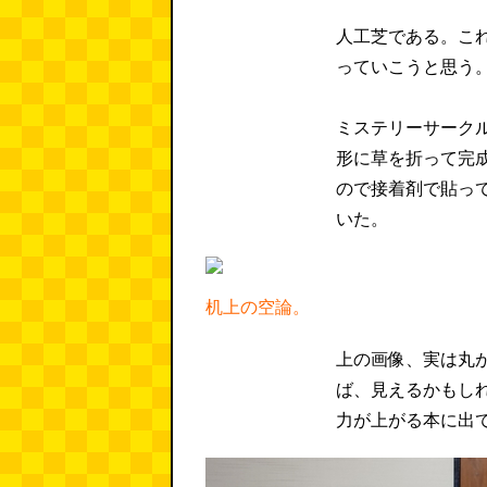
人工芝である。こ
っていこうと思う
ミステリーサーク
形に草を折って完
ので接着剤で貼っ
いた。
机上の空論。
上の画像、実は丸
ば、見えるかもし
力が上がる本に出