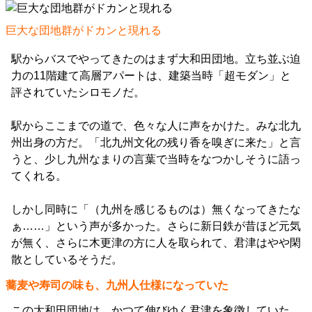
巨大な団地群がドカンと現れる
駅からバスでやってきたのはまず大和田団地。立ち並ぶ迫
力の11階建て高層アパートは、建築当時「超モダン」と
評されていたシロモノだ。
駅からここまでの道で、色々な人に声をかけた。みな北九
州出身の方だ。「北九州文化の残り香を嗅ぎに来た」と言
うと、少し九州なまりの言葉で当時をなつかしそうに語っ
てくれる。
しかし同時に「（九州を感じるものは）無くなってきたな
ぁ……」という声が多かった。さらに新日鉄が昔ほど元気
が無く、さらに木更津の方に人を取られて、君津はやや閑
散としているそうだ。
蕎麦や寿司の味も、九州人仕様になっていた
この大和田団地は、かつて伸びゆく君津を象徴していた。