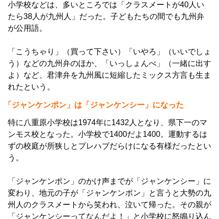
小学校などは、多いところでは「クラスメートが40人い
たら38人が九州人」だった。子どもたちの間でも九州弁
が公用語。
「こうちゃり」（買って下さい）「いやろ」（いいでしょ
う）などの九州弁のほか、「いっしょんべ」（一緒に出す
よ）など、君津弁を九州風に短縮したミックス方言も生ま
れたという。
「ジャンケンポン」は「ジャンケンシー」になった
特に八重原小学校は1974年に1432人となり、県下一のマ
ンモス校となった。小学校で1400だよ1400。運動するは
ずの校庭が所狭しとプレハブだらけになる有様だったとい
う。
「ジャンケンポン」のかけ声までが「ジャンケンシー」に
変わり、地元の子が「ジャンケンポン」と言うと大勢の九
州人のクラスメートから笑われ、泣いて帰った。その親が
「ジャンケンシーってなんだよ！」と小学校に怒鳴り込ん