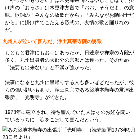
「やっさいもっさい」は木更津甚句のはやしことばで、掛
け声の「おっさ」は木更津方言で「おお、そうだよ」の意
味。歌詞の「みんなの故郷だから」「みんながお隣同士だ
から」に掛け声でこたえる形式の、友情の歌と踊りなの
だ。
九州人が泣いて喜んだ、浄土真宗寺院の誘致
もともと君津にもお寺はあったが、日蓮宗や禅宗の寺院が
多く、九州出身者の大部分の宗派とは違った。そのため
「法要も出来ない」と不満が強かった。
法事になると九州に里帰りする人も多いほどだったが、彼
らの強い願いもあり、浄土真宗である築地本願寺の君津出
張所、「光明寺」ができた。
1973年に建立され、待ち望んでいた人はそのお経を聞い
ているうちに、涙をこぼして喜んだという。