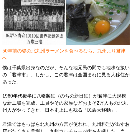
50年前の姿の北九州ラーメンを食べるなら、九州より君津
へ
僕は千葉県出身なのだが、そんな地元民の間でも地味な扱い
の「君津市」。しかし、この君津は全国まれに見る大移住が
あった。
1960年代後半に八幡製鉄（のちの新日鉄）が君津に大規模
な新工場を完成、工員やその家族などおよそ2万人もの北九
州人がやってきた、日本史上にも残る「民族大移動」。
君津ではもっぱら北九州の方言が使われ、九州料理が出すお
店がたくさん登場し、九州カルチャーが街を占拠した。当