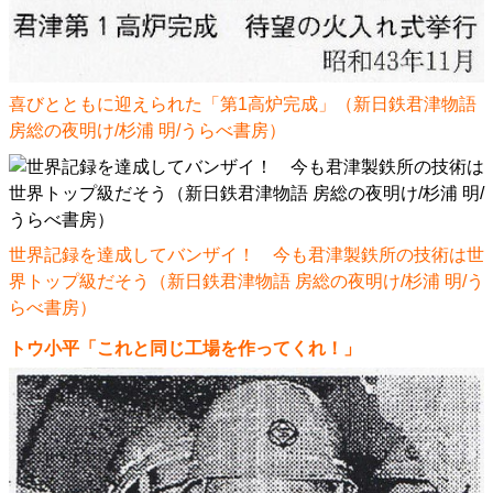
喜びとともに迎えられた「第1高炉完成」（新日鉄君津物語
房総の夜明け/杉浦 明/うらべ書房）
世界記録を達成してバンザイ！ 今も君津製鉄所の技術は世
界トップ級だそう（新日鉄君津物語 房総の夜明け/杉浦 明/う
らべ書房）
トウ小平「これと同じ工場を作ってくれ！」