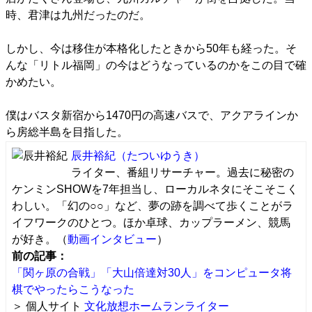
時、君津は九州だったのだ。
しかし、今は移住が本格化したときから50年も経った。そ
んな「リトル福岡」の今はどうなっているのかをこの目で確
かめたい。
僕はバスタ新宿から1470円の高速バスで、アクアラインか
ら房総半島を目指した。
辰井裕紀
（たついゆうき）
ライター、番組リサーチャー。過去に秘密の
ケンミンSHOWを7年担当し、ローカルネタにそこそこく
わしい。「幻の○○」など、夢の跡を調べて歩くことがラ
イフワークのひとつ。ほか卓球、カップラーメン、競馬
が好き。（
動画インタビュー
）
前の記事：
「関ヶ原の合戦」「大山倍達対30人」をコンピュータ将
棋でやったらこうなった
＞ 個人サイト
文化放想ホームランライター