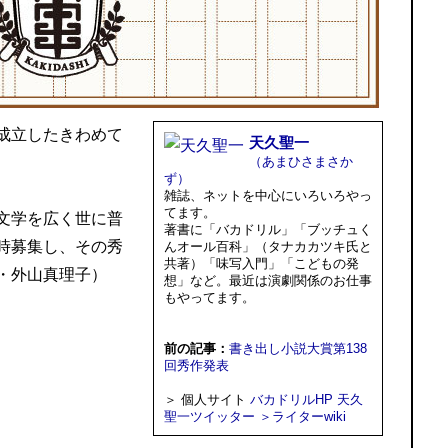
成立したきわめて
天久聖一
（あまひさまさか
ず）
雑誌、ネットを中心にいろいろやっ
てます。
文学を広く世に普
著書に「バカドリル」「ブッチュく
時募集し、その秀
んオール百科」（タナカカツキ氏と
共著）「味写入門」「こどもの発
・外山真理子）
想」など。最近は演劇関係のお仕事
もやってます。
前の記事：
書き出し小説大賞第138
回秀作発表
＞ 個人サイト
バカドリルHP
天久
聖一ツイッター
＞ライターwiki