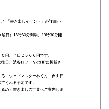
告した「書き出しイベント」の詳細が
曜日）18時30分開場、19時30分開
９。
００円、当日２５００円です。
は後日、渋谷ロフト９のHPに掲載さ
ころ、ウェブマスター林くん、自由律
出てくれる予定です。
くるめく書き出しの世界へご案内しま