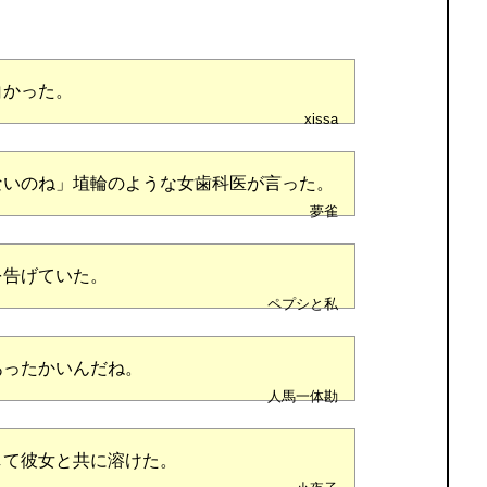
白かった。
xissa
ないのね」埴輪のような女歯科医が言った。
夢雀
を告げていた。
ペプシと私
あったかいんだね。
人馬一体勘
して彼女と共に溶けた。