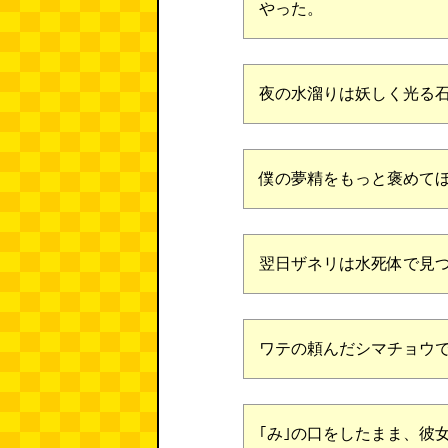
やった。
夜の水溜りは妖しく光る
僕の夢精をもっと褒めて
翌日ザネリは水死体で見
ワテの頼んだシマチョウ
｢み｣の口をしたまま、彼