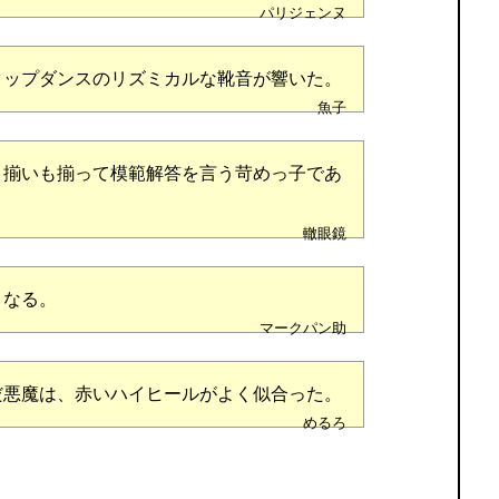
パリジェンヌ
タップダンスのリズミカルな靴音が響いた。
魚子
、揃いも揃って模範解答を言う苛めっ子であ
轍眼鏡
となる。
マークパン助
だ悪魔は、赤いハイヒールがよく似合った。
めるろ