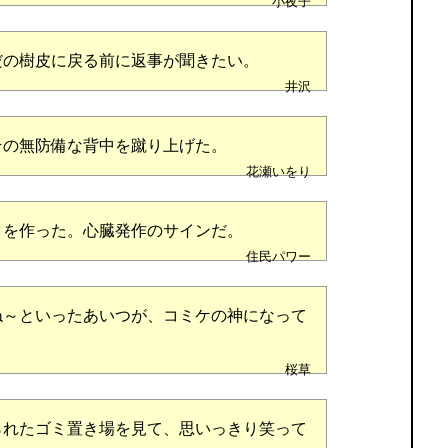
小夜子
だの樹皮に戻る前に返事が聞きたい。
井沢
その無防備な背中を蹴り上げた。
花瀬いをり
クを作った。心臓発作のサインだ。
住民パワー
ね～といったあいつが、コミケの神になって
桜草
られたゴミ置き場を見て、思いっきり笑って