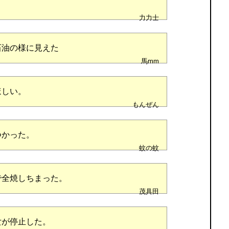
力力士
石油の様に見えた
馬mm
ほしい。
もんぜん
つかった。
蚊の蚊
で全焼しちまった。
茂具田
女が停止した。