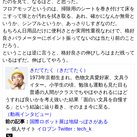
たのを見て、なるほど、と思った。
フロアモップというのは、掃除用のシートを巻き付けて床を
こすって埃とか汚れを拭き取る、あれ。確かになんか無骨と
いうか、シンプルというか、あっさりしすぎなのだ。
もちろん日用品だけに便利さとか実用性重視なわけで、格好
良さパラメーターにポイント振ってないのは当たり前のこと
だろう。
ということは逆に言うと、格好良さの伸びしろはまだ残って
いるはずだ。伸ばしてやろう。
きだてたく
（きだてたく）
1973年京都生まれ。色物文具愛好家、文具ラ
イター。小学生の頃、勉強も運動も見た目も
普通の人間がクラスでちやほやされるにはど
うすれば良いかを考え抜いた結果「面白い文具を自慢す
る」という結論に辿り着き、そのまま今に至る。
（動画インタビュー）
前の記事：
国際ロボット展は地獄っぽさがある
＞ 個人サイト
イロブン
Twitter：tech_k