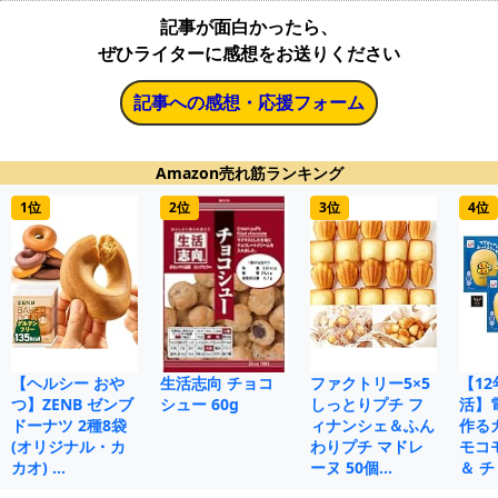
記事が面白かったら、
ぜひライターに感想をお送りください
記事への感想・応援フォーム
Amazon売れ筋ランキング
1位
2位
3位
4位
【ヘルシー おや
生活志向 チョコ
ファクトリー5×5
【1
つ】ZENB ゼンブ
シュー 60g
しっとりプチ フ
活】
ドーナツ 2種8袋
ィナンシェ＆ふん
作る
(オリジナル・カ
わりプチ マドレ
モコ
カオ) …
ーヌ 50個…
＆ チ