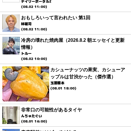
デイリーポータルZ
(08.02 11:00)
おもしろいって言われたい 第1回
林雄司
(08.02 11:00)
冷房の壊れた焼肉屋（2026.8.2 朝エッセイと更新
情報）
トルー
(08.02 10:00)
カシューナッツの果実、カシューア
ップルは甘渋かった（傑作選）
玉置標本
(08.01 18:00)
非常口の可能性があるタイヤ
んちゅたぐい
(08.01 16:00)