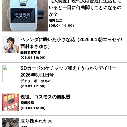
【大調査】現代人は普通に生活して
いると一日に何曲聞くことになるの
か？
石井公二
(08.04 11:00)
ベランダに咲いた小さな花（2026.8.4 朝エッセイ/
西村まさゆき）
西村まさゆき
(08.04 10:00)
SDカードのケチャップ和え / うっかりデイリー
2026年8月1日号
デイリーポータルZ
(08.03 17:00)
現役、コスモスの自販機
読者投稿
(08.03 16:00)
取り残された木