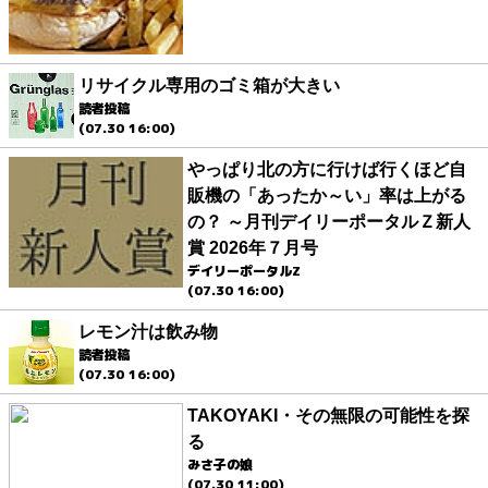
リサイクル専用のゴミ箱が大きい
読者投稿
(07.30 16:00)
やっぱり北の方に行けば行くほど自
販機の「あったか～い」率は上がる
の？ ～月刊デイリーポータルＺ新人
賞 2026年７月号
デイリーポータルZ
(07.30 16:00)
レモン汁は飲み物
読者投稿
(07.30 16:00)
TAKOYAKI・その無限の可能性を探
る
みさ子の娘
(07.30 11:00)