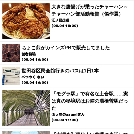
大きな唐揚げが乗ったチャーハン～
チャーハン部活動報告（傑作選）
江ノ島茂道
(08.04 18:00)
ちょこ煎がカインズPBで販売してました
読者投稿
(08.04 16:00)
世田谷区民会館行きのバスは1日1本
べつやく れい
(08.04 16:00)
「モグラ駅」で有名な土合駅……実
は真の秘境駅はお隣の湯檜曽駅だっ
た
ぼっちのazumiさん
(08.04 11:00)