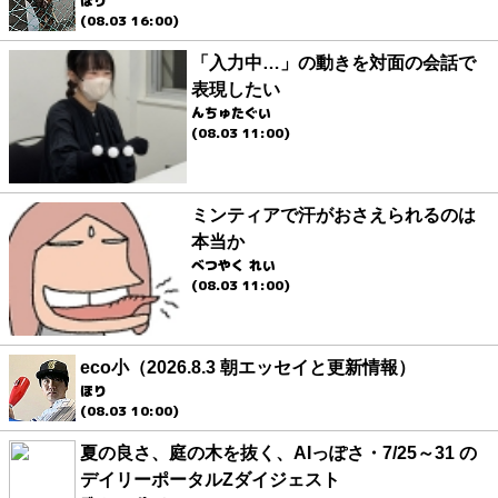
ほり
(08.03 16:00)
「入力中…」の動きを対面の会話で
表現したい
んちゅたぐい
(08.03 11:00)
ミンティアで汗がおさえられるのは
本当か
べつやく れい
(08.03 11:00)
eco小（2026.8.3 朝エッセイと更新情報）
ほり
(08.03 10:00)
夏の良さ、庭の木を抜く、AIっぽさ・7/25～31 の
デイリーポータルZダイジェスト