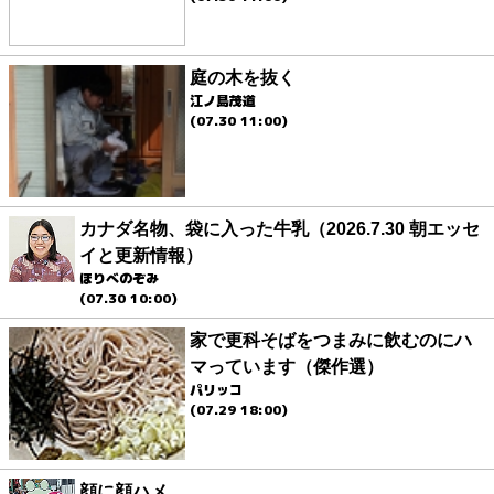
庭の木を抜く
江ノ島茂道
(07.30 11:00)
カナダ名物、袋に入った牛乳（2026.7.30 朝エッセ
イと更新情報）
ほりべのぞみ
(07.30 10:00)
家で更科そばをつまみに飲むのにハ
マっています（傑作選）
パリッコ
(07.29 18:00)
顔に顔ハメ