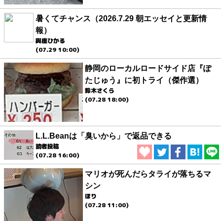
暑くてチャンス（2026.7.29 朝エッセイと更新情
報）
與座ひかる
(07.29 10:00)
静岡のローカルロードサイド店『ぽ
たじゅう』に初トライ（傑作選）
鈴木さくら
(07.28 18:00)
L.L.Beanは「臭いから」で返品できる
読者投稿
(07.28 16:00)
マリオが死んだらタライが落ちるマ
シン
ほり
(07.28 11:00)