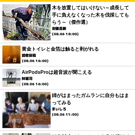
木を放置してはいけない～成長して
手に負えなくなった木を伐採しても
らう～（傑作選）
安藤昌教
(08.06 18:00)
黄金トイレと金箔は触ると剥がれる
読者投稿
(08.06 16:00)
AirPodsProは超音波が聞こえる
林雄司
(08.06 16:00)
姉がはまったガムランに自分もはま
ってみる
まいしろ
(08.06 11:00)