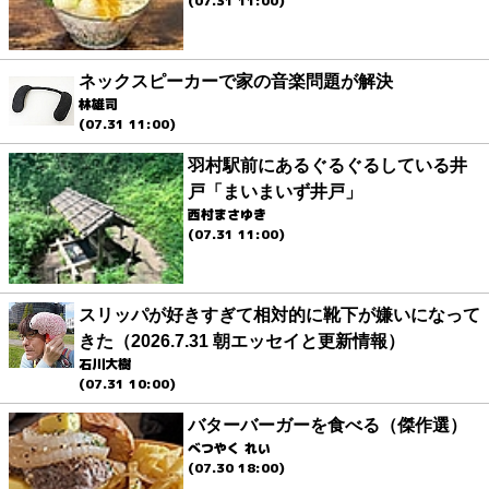
(07.31 11:00)
ネックスピーカーで家の音楽問題が解決
林雄司
(07.31 11:00)
羽村駅前にあるぐるぐるしている井
戸「まいまいず井戸」
西村まさゆき
(07.31 11:00)
スリッパが好きすぎて相対的に靴下が嫌いになって
きた（2026.7.31 朝エッセイと更新情報）
石川大樹
(07.31 10:00)
バターバーガーを食べる（傑作選）
べつやく れい
(07.30 18:00)