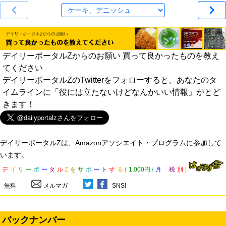
デイリーポータルZからのお願い 買って良かったものを教え
てください
デイリーポータルZのTwitterをフォローすると、あなたのタ
イムラインに「役には立たないけどなんかいい情報」がとど
きます！
デイリーポータルZは、Amazonアソシエイト・プログラムに参加して
います。
デ
イ
リ
ー
ポ
ー
タ
ル
Z
を
サ
ポ
ー
ト
す
る
(
1,000円
/
月
税
別
)
無料
メルマガ
SNS!
バックナンバー