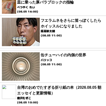
皿に乗った豚バラブロックの指輪
べつやく れい
(08.05 16:00)
フエラムネをさらに笛っぽくしたら
ホイッスルになりました
爲房新太朗
(08.05 11:00)
缶チューハイの内側の世界
パリッコ
(08.05 11:00)
台湾のおめでたすぎる折り紙の本（2026.08.05 朝
エッセイと更新情報）
唐沢むぎこ
(08.05 10:00)