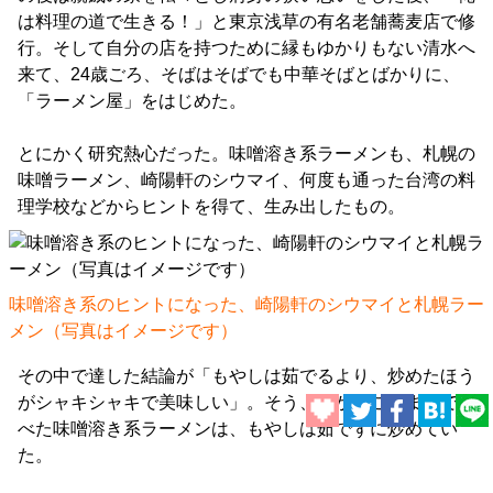
は料理の道で生きる！」と東京浅草の有名老舗蕎麦店で修
行。そして自分の店を持つために縁もゆかりもない清水へ
来て、24歳ごろ、そばはそばでも中華そばとばかりに、
「ラーメン屋」をはじめた。
とにかく研究熱心だった。味噌溶き系ラーメンも、札幌の
味噌ラーメン、崎陽軒のシウマイ、何度も通った台湾の料
理学校などからヒントを得て、生み出したもの。
味噌溶き系のヒントになった、崎陽軒のシウマイと札幌ラー
メン（写真はイメージです）
その中で達した結論が「もやしは茹でるより、炒めたほう
がシャキシャキで美味しい」。そう、確かにここまでで食
べた味噌溶き系ラーメンは、もやしは茹でずに炒めてい
た。