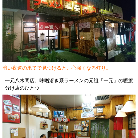
暗い夜道の果てで見つけると、心強くなる灯り。
一元八木間店。味噌溶き系ラーメンの元祖「一元」の暖簾
分け店のひとつ。