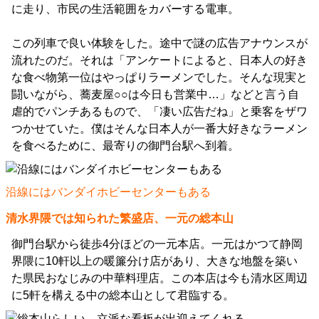
に走り、市民の生活範囲をカバーする電車。
この列車で良い体験をした。途中で謎の広告アナウンスが
流れたのだ。それは「アンケートによると、日本人の好き
な食べ物第一位はやっぱりラーメンでした。そんな現実と
闘いながら、蕎麦屋○○は今日も営業中…」などと言う自
虐的でパンチあるもので、「凄い広告だね」と乗客をザワ
つかせていた。僕はそんな日本人が一番大好きなラーメン
を食べるために、最寄りの御門台駅へ到着。
沿線にはバンダイホビーセンターもある
清水界隈では知られた繁盛店、一元の総本山
御門台駅から徒歩4分ほどの一元本店。一元はかつて静岡
界隈に10軒以上の暖簾分け店があり、大きな地盤を築い
た県民おなじみの中華料理店。この本店は今も清水区周辺
に5軒を構える中の総本山として君臨する。