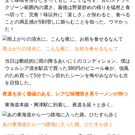
全て味噌を溶かしきってもしつこくならず、舌のストライ
クゾーン範囲内の濃さ。最後は野菜炒めの残りを猛然と食
べ切って、完食！味以外に「楽しさ」が加わると、食べる
ことの満足感が5割増しに膨らむことを知った。ウマかっ
た！
雨上がりの清水に。こんな夜に、お前を食せるなんて
当日は断続的に雨の降るあいにくのコンディション。僕は
ウェルシア清水駅店で買った380円のビニール傘が、強風
のため買って5分でヘシ折れたシーンを悔やみながらも次
を目指した。
夜道を歩く価値のある、レアな味噌溶き系ラーメンが待つ
東海道本線・興津駅に到着し、夜道を延々と歩く。
あの東海道から一つ路地に入った路。ひたすら歩く