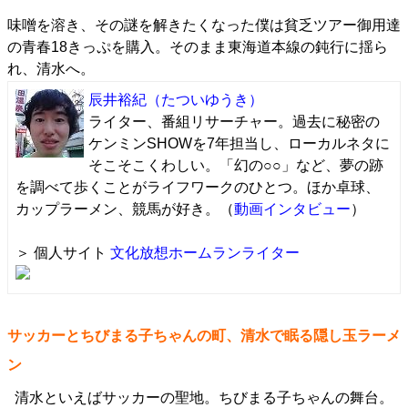
味噌を溶き、その謎を解きたくなった僕は貧乏ツアー御用達
の青春18きっぷを購入。そのまま東海道本線の鈍行に揺ら
れ、清水へ。
辰井裕紀
（たついゆうき）
ライター、番組リサーチャー。過去に秘密の
ケンミンSHOWを7年担当し、ローカルネタに
そこそこくわしい。「幻の○○」など、夢の跡
を調べて歩くことがライフワークのひとつ。ほか卓球、
カップラーメン、競馬が好き。（
動画インタビュー
）
＞ 個人サイト
文化放想ホームランライター
サッカーとちびまる子ちゃんの町、清水で眠る隠し玉ラーメ
ン
清水といえばサッカーの聖地。ちびまる子ちゃんの舞台。