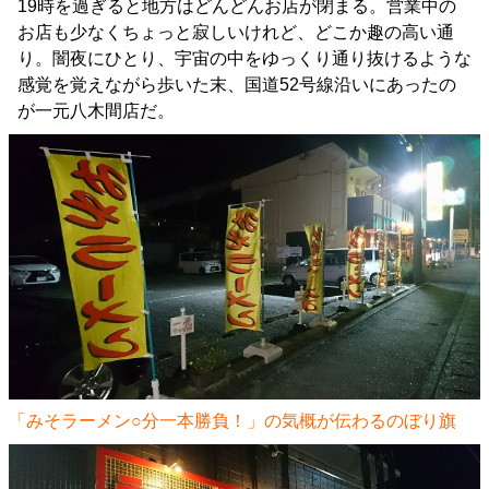
19時を過ぎると地方はどんどんお店が閉まる。営業中の
お店も少なくちょっと寂しいけれど、どこか趣の高い通
り。闇夜にひとり、宇宙の中をゆっくり通り抜けるような
感覚を覚えながら歩いた末、国道52号線沿いにあったの
が一元八木間店だ。
「みそラーメン○分一本勝負！」の気概が伝わるのぼり旗