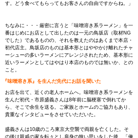
す。どう食べてもらってもお客さんの自由ですからね。」
ちなみに・・・厳密に言うと「味噌溶き系ラーメン」を一
番はじめにお店として出したのは一元の鳥坂店（取材NG
でした）であるものの、それを教えたのはあくまで本店・
初代店主。鳥坂店のものは基本形とはややかけ離れたチャ
ーシューの多いラーメンにアレンジされたため、基本形に
近いラーメンとしてはやはり本店のものでは無いか、との
こと。
『味噌溶き系』を生んだ先代にお話を聞いた
お店を出て、近くの老人ホームへ。味噌溶き系ラーメンを
生んだ初代・市原盛義さんは8年前に脳梗塞で倒れてか
ら、そこで余生を送る。ご家族とホームのご協力もあり、
貴重なインタビューをさせていただいた。
盛義さんは10歳のころ東京大空襲で両親を亡くした。そ
の後は親戚の家を転々とし肩身の狭い思いをした後、「俺