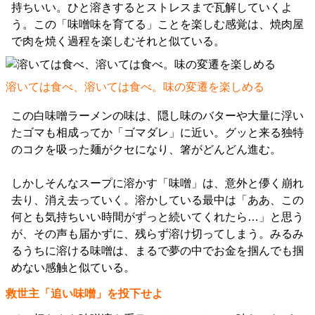
持ちいい。ひと溶きするとストレスまで瓦解していくよ
う。この「味噌味を育てる」ことを楽しむ感覚は、焼肉屋
で肉を焼く過程を楽しむそれと似ている。
溶いては食べ、溶いては食べ。味の変遷を楽しめる
この白味噌ラーメンの味は、隠し味のバターや大量に浮い
たゴマも相成ってか「ゴマダレ」に近い。グッと来る独特
のコクを吸った麺がクセになり、箸がどんどん進む。
しかしそんなスープに溶かす「味噌」は、意外と儚く崩れ
去り、消え去っていく。溶かしている最中は「ああ、この
何とも気持ちいい時間がずっと続いてくれたら…」と思う
が、その声も届かずに、残らず溶け切ってしまう。みるみ
るうちに溶ける味噌は、まるで夢の中でお金を掴んでも掴
めない感触と似ている。
救世主「追い味噌」を投下せよ