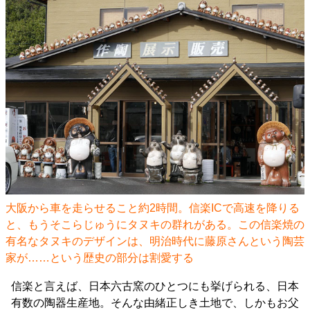
大阪から車を走らせること約2時間。信楽ICで高速を降りる
と、もうそこらじゅうにタヌキの群れがある。この信楽焼の
有名なタヌキのデザインは、明治時代に藤原さんという陶芸
家が……という歴史の部分は割愛する
信楽と言えば、日本六古窯のひとつにも挙げられる、日本
有数の陶器生産地。そんな由緒正しき土地で、しかもお父