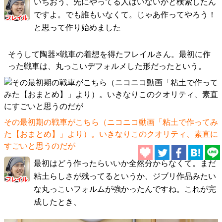
いちおう、先にやってる人はいないかと検索したん
ですよ。でも誰もいなくて。じゃあ作ってやろう！
と思って作り始めました
そうして陶器×戦車の着想を得たフレイルさん。最初に作
った戦車は、丸っこいデフォルメした形だったという。
その最初期の戦車がこちら（
ニコニコ動画「粘土で作ってみ
た【おまとめ】」
より）。いきなりこのクオリティ、素直に
すごいと思うのだが
最初はどう作ったらいいか全然分からなくて。まだ
粘土らしさが残ってるというか、ジブリ作品みたい
な丸っこいフォルムが強かったんですね。これが完
成したとき、