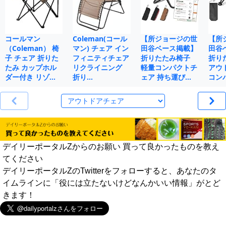
コールマン
Coleman(コール
【所ジョージの世
【所
（Coleman） 椅
マン) チェア イン
田谷ベース掲載】
田谷
子 チェア 折りた
フィニティチェア
折りたたみ椅子
折り
たみ カップホル
リクライニング
軽量コンパクトチ
アウ
ダー付き リゾ…
折り…
ェア 持ち運び…
コン
デイリーポータルZからのお願い 買って良かったものを教え
てください
デイリーポータルZのTwitterをフォローすると、あなたのタ
イムラインに「役には立たないけどなんかいい情報」がとど
きます！