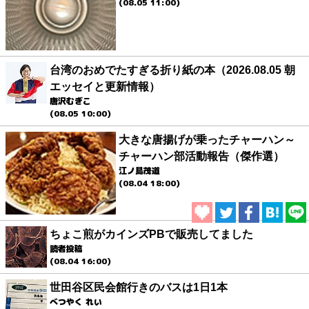
(08.05 11:00)
台湾のおめでたすぎる折り紙の本（2026.08.05 朝
エッセイと更新情報）
唐沢むぎこ
(08.05 10:00)
大きな唐揚げが乗ったチャーハン～
チャーハン部活動報告（傑作選）
江ノ島茂道
(08.04 18:00)
ちょこ煎がカインズPBで販売してました
読者投稿
(08.04 16:00)
世田谷区民会館行きのバスは1日1本
べつやく れい