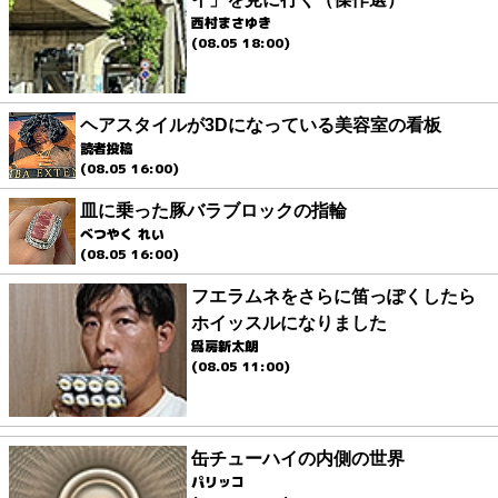
西村まさゆき
(08.05 18:00)
ヘアスタイルが3Dになっている美容室の看板
読者投稿
(08.05 16:00)
皿に乗った豚バラブロックの指輪
べつやく れい
(08.05 16:00)
フエラムネをさらに笛っぽくしたら
ホイッスルになりました
爲房新太朗
(08.05 11:00)
缶チューハイの内側の世界
パリッコ