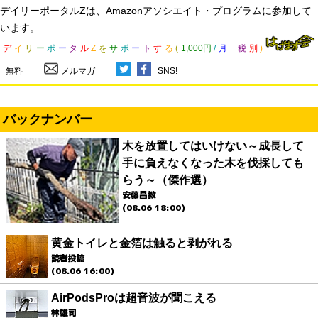
デイリーポータルZは、Amazonアソシエイト・プログラムに参加して
います。
デ
イ
リ
ー
ポ
ー
タ
ル
Z
を
サ
ポ
ー
ト
す
る
(
1,000円
/
月
税
別
)
無料
メルマガ
SNS!
バックナンバー
木を放置してはいけない～成長して
手に負えなくなった木を伐採しても
らう～（傑作選）
安藤昌教
(08.06 18:00)
黄金トイレと金箔は触ると剥がれる
読者投稿
(08.06 16:00)
AirPodsProは超音波が聞こえる
林雄司