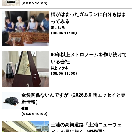
(08.06 16:00)
姉がはまったガムランに自分もはま
ってみる
まいしろ
(08.06 11:00)
60年以上メトロノームを作り続けて
いる会社
井上マサキ
(08.06 11:00)
全然関係ないんですが（2026.8.6 朝エッセイと更
新情報）
佐伯
(08.06 10:00)
土浦の高架道路「土浦ニューウェ
イ」を見に行く（傑作選）