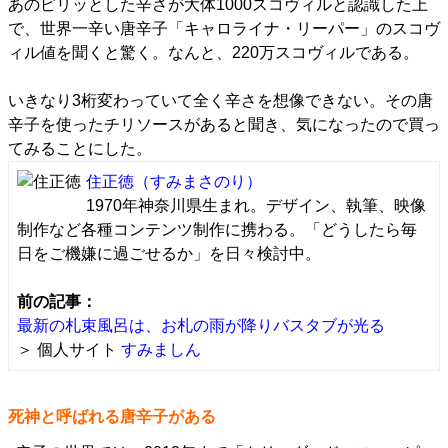
あのピリッとした辛さが大体1000スコヴィルと認識した上
で、世界一辛い唐辛子「キャロライナ・リーパー」のスコヴ
ィル値を聞くと驚く。なんと、220万スコヴィルである。
いきなり3桁変わっていて全く辛さを想像できない。その唐
辛子を使ったチリソースがあると聞き、気になったので買っ
てみることにした。
住正徳
（すみまさのり）
1970年神奈川県生まれ。デザイン、執筆、映像
制作など各種コンテンツ制作に携わる。「どうしたら毎
日をご機嫌に過ごせるか」を日々検討中。
前の記事：
最新の札束風呂は、お札の雨が降りバスタブが光る
＞ 個人サイト
すみましん
死神と呼ばれる唐辛子がある