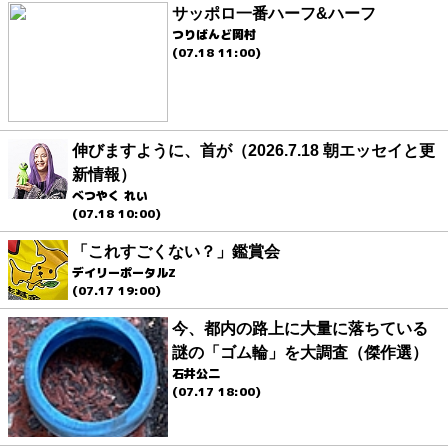
サッポロ一番ハーフ&ハーフ
つりばんど岡村
(07.18 11:00)
伸びますように、首が（2026.7.18 朝エッセイと更
新情報）
べつやく れい
(07.18 10:00)
「これすごくない？」鑑賞会
デイリーポータルZ
(07.17 19:00)
今、都内の路上に大量に落ちている
謎の「ゴム輪」を大調査（傑作選）
石井公二
(07.17 18:00)