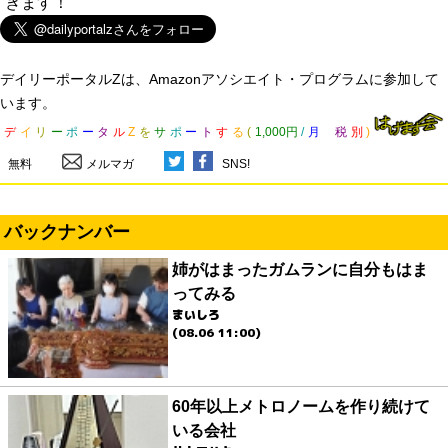
きます！
デイリーポータルZは、Amazonアソシエイト・プログラムに参加して
います。
デ
イ
リ
ー
ポ
ー
タ
ル
Z
を
サ
ポ
ー
ト
す
る
(
1,000円
/
月
税
別
)
無料
メルマガ
SNS!
バックナンバー
姉がはまったガムランに自分もはま
ってみる
まいしろ
(08.06 11:00)
60年以上メトロノームを作り続けて
いる会社