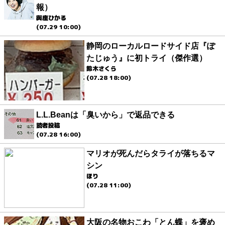
報）
與座ひかる
(07.29 10:00)
静岡のローカルロードサイド店『ぽ
たじゅう』に初トライ（傑作選）
鈴木さくら
(07.28 18:00)
L.L.Beanは「臭いから」で返品できる
読者投稿
(07.28 16:00)
マリオが死んだらタライが落ちるマ
シン
ほり
(07.28 11:00)
大阪の名物おこわ「とん蝶」を褒め