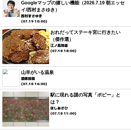
Googleマップの嬉しい機能（2026.7.19 朝エッセ
イ/西村まさゆき）
西村まさゆき
(07.19 10:00)
おれだってステーキ宮に行きたい
（傑作選）
江ノ島茂道
(07.18 18:00)
山羊がいる温泉
読者投稿
(07.18 16:00)
駅に現れる謎の写真「ポピー」と
は？
ほしあさひ
(07.18 11:00)