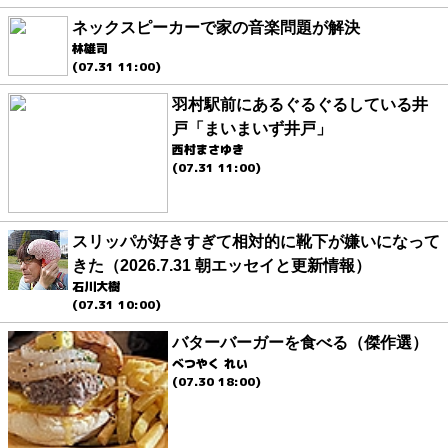
ネックスピーカーで家の音楽問題が解決
林雄司
(07.31 11:00)
羽村駅前にあるぐるぐるしている井
戸「まいまいず井戸」
西村まさゆき
(07.31 11:00)
スリッパが好きすぎて相対的に靴下が嫌いになって
きた（2026.7.31 朝エッセイと更新情報）
石川大樹
(07.31 10:00)
バターバーガーを食べる（傑作選）
べつやく れい
(07.30 18:00)