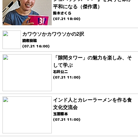
平和になる（傑作選）
鈴木さくら
(07.21 18:00)
カワウソかカワウソかの2択
読者投稿
(07.21 16:00)
「隙間タワー」の魅力を楽しみ、そ
して学ぶ
石井公二
(07.21 11:00)
インド人とカレーラーメンを作る食
文化交流会
玉置標本
(07.21 11:00)