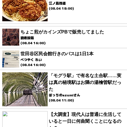
江ノ島茂道
(08.04 18:00)
ちょこ煎がカインズPBで販売してました
読者投稿
(08.04 16:00)
世田谷区民会館行きのバスは1日1本
べつやく れい
(08.04 16:00)
「モグラ駅」で有名な土合駅……実
は真の秘境駅はお隣の湯檜曽駅だっ
た
ぼっちのazumiさん
(08.04 11:00)
【大調査】現代人は普通に生活して
いると一日に何曲聞くことになるの