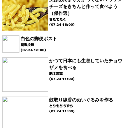
チーズをきちんと作って食べよう
（傑作選）
きだてたく
(07.24 18:00)
白色の郵便ポスト
読者投稿
(07.24 16:00)
かつて日本にも生息していたチョウ
ザメを食べる
地主恵亮
(07.24 11:00)
蚊取り線香のぬいぐるみを作る
とりもちうずら
(07.24 11:00)