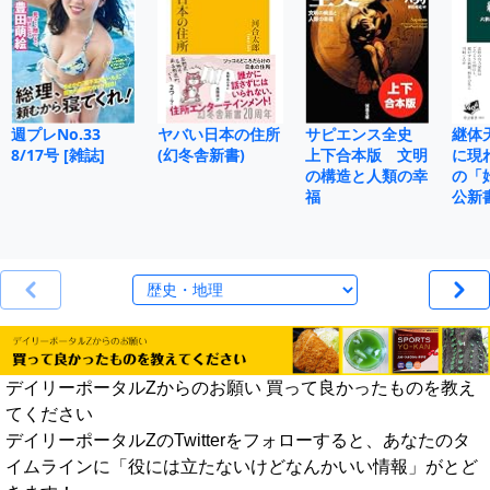
週プレNo.33
ヤバい日本の住所
サピエンス全史
継体
8/17号 [雑誌]
(幻冬舎新書)
上下合本版 文明
に現
の構造と人類の幸
の「
福
公新
デイリーポータルZからのお願い 買って良かったものを教え
てください
デイリーポータルZのTwitterをフォローすると、あなたのタ
イムラインに「役には立たないけどなんかいい情報」がとど