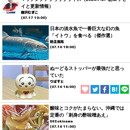
イと更新情報）
唐沢むぎこ
(07.17 10:00)
日本の淡水魚で一番巨大な幻の魚
「イトウ」を食べる（傑作選）
地主恵亮
(07.16 18:00)
ぬーどるストッパーが最強だと思っ
ていた
りばすと
(07.16 16:00)
酸味とコクがたまらない。沖縄では
定番の「刺身の酢味噌あえ」
DEEokinawa
(07.16 11:00)