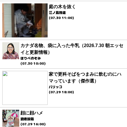
庭の木を抜く
江ノ島茂道
(07.30 11:00)
カナダ名物、袋に入った牛乳（2026.7.30 朝エッセ
イと更新情報）
ほりべのぞみ
(07.30 10:00)
家で更科そばをつまみに飲むのにハ
マっています（傑作選）
パリッコ
(07.29 18:00)
顔に顔ハメ
読者投稿
(07.29 16:00)