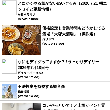
とにかくやる気がないぬいぐるみ（2026.7.21 朝エ
ッセイと更新情報）
んちゅたぐい
(07.21 10:00)
価格設定も営業時間もどうかしてる
酒場「大塚大酒場」（傑作選）
パリッコ
(07.20 18:00)
なにをディグってますか？ / うっかりデイリー
2026年7月18日号
デイリーポータルZ
(07.20 17:00)
不法投棄を監視する観音像
読者投稿
(07.20 16:00)
コレやっといて！と上司がドンと置