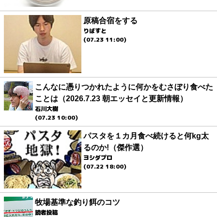
原稿合宿をする
りばすと
(07.23 11:00)
こんなに憑りつかれたように何かをむさぼり食べた
ことは（2026.7.23 朝エッセイと更新情報）
石川大樹
(07.23 10:00)
パスタを１カ月食べ続けると何kg太
るのか!（傑作選）
ヨシダプロ
(07.22 18:00)
牧場基準な釣り餌のコツ
読者投稿