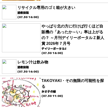
リサイクル専用のゴミ箱が大きい
読者投稿
(07.30 16:00)
やっぱり北の方に行けば行くほど自
販機の「あったか～い」率は上がる
の？ ～月刊デイリーポータルＺ新人
賞 2026年７月号
デイリーポータルZ
(07.30 16:00)
レモン汁は飲み物
読者投稿
(07.30 16:00)
TAKOYAKI・その無限の可能性を探
る
みさ子の娘
(07.30 11:00)