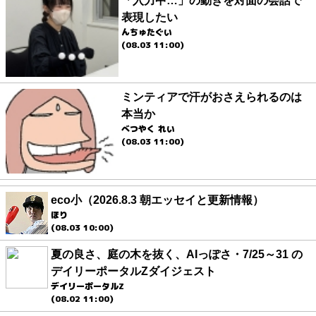
「入力中…」の動きを対面の会話で
表現したい
んちゅたぐい
(08.03 11:00)
ミンティアで汗がおさえられるのは
本当か
べつやく れい
(08.03 11:00)
eco小（2026.8.3 朝エッセイと更新情報）
ほり
(08.03 10:00)
夏の良さ、庭の木を抜く、AIっぽさ・7/25～31 の
デイリーポータルZダイジェスト
デイリーポータルZ
(08.02 11:00)