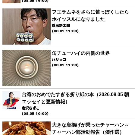
(08.05 16:00)
フエラムネをさらに笛っぽくしたら
ホイッスルになりました
爲房新太朗
(08.05 11:00)
缶チューハイの内側の世界
パリッコ
(08.05 11:00)
台湾のおめでたすぎる折り紙の本（2026.08.05 朝
エッセイと更新情報）
唐沢むぎこ
(08.05 10:00)
大きな唐揚げが乗ったチャーハン～
チャーハン部活動報告（傑作選）