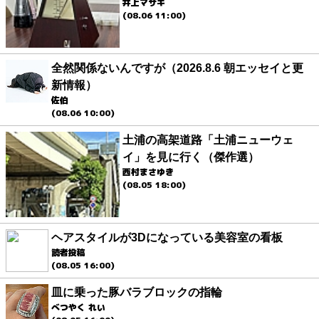
井上マサキ
(08.06 11:00)
全然関係ないんですが（2026.8.6 朝エッセイと更
新情報）
佐伯
(08.06 10:00)
土浦の高架道路「土浦ニューウェ
イ」を見に行く（傑作選）
西村まさゆき
(08.05 18:00)
ヘアスタイルが3Dになっている美容室の看板
読者投稿
(08.05 16:00)
皿に乗った豚バラブロックの指輪
べつやく れい