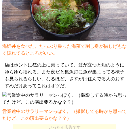
海鮮丼を食べた。たっぷり乗った海藻で刺し身が惜しげもな
く隠れてるところがいい。
店はホントに筏の上に乗っていて、波が立つと船のように
ゆらゆら揺れる。また夜だと集魚灯に魚が集まってる様子
も見られるらしい。なるほど、さすがは住んでる人のおす
すめだけあってこれはオツだ。
営業途中のサラリーマンっぽく。（撮影してる時から思って
たけど、この演出要るかな？？）
いったん広告です