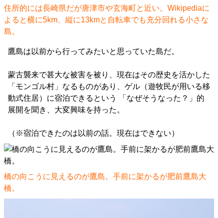
住所的には長崎県だが唐津市や玄海町と近い。
Wikipedia
に
よると横に5km、縦に13kmと自転車でも充分回れる小さな
島。
鷹島は以前から行ってみたいと思っていた島だ。
蒙古襲来で甚大な被害を被り、現在はその歴史を活かした
「モンゴル村」なるものがあり、ゲル（遊牧民が用いる移
動式住居）に宿泊できるという 「なぜそうなった？」的
展開を聞き、大変興味を持った。
（※宿泊できたのは以前の話。現在はできない）
橋の向こうに見えるのが鷹島。手前に架かるが肥前鷹島大
橋。