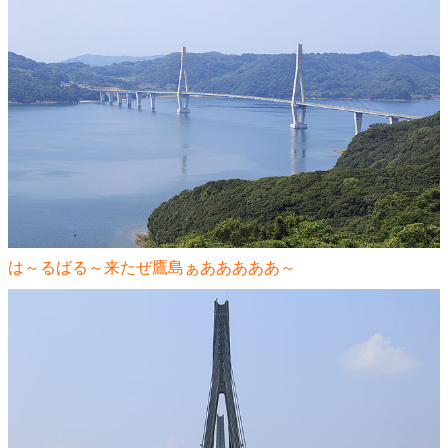
は～るばる～来たぜ鷹島ぁあああああ～