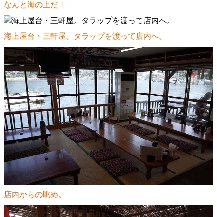
なんと海の上だ！
海上屋台・三軒屋
。タラップを渡って店内へ。
店内からの眺め。