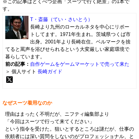
※この記事は
とくべつ企画「スーツで行く絶景」
の1本で
す。
T・斎藤
（てい・さいとう）
長崎より九州のローカルネタを中心にリポー
トしてます。1971年生まれ。茨城県つくば市
出身。2001年より長崎在住。ベルマークを捨
てると罵声を浴びせられるという大変厳しい家庭環境で
暮らしています。
前の記事：
自作ゲームをゲームマーケットで売って来た
＞ 個人サイト
長崎ガイド
なぜスーツ着用なのか
理由はまったく不明だが、ニフティ編集部より
「今回はスーツで行って来てください」
という指令を受けた。狙いとするところは謎だが、仕事の
依頼者には深い質問をしないのがプロフェッショナル、と