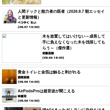
人間ドックと能力者の医者（2026.8.7 朝エッセイ
と更新情報）
べつやく れい
(08.07 10:00)
木を放置してはいけない～成長して
手に負えなくなった木を伐採しても
らう～（傑作選）
安藤昌教
(08.06 18:00)
黄金トイレと金箔は触ると剥がれる
読者投稿
(08.06 16:00)
AirPodsProは超音波が聞こえる
林雄司
(08.06 16:00)
姉がはまったガムランに自分もはま