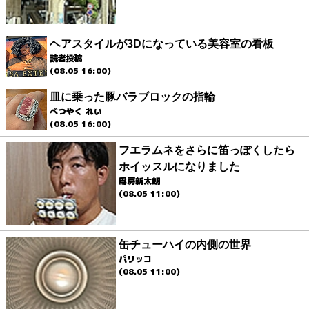
ヘアスタイルが3Dになっている美容室の看板
読者投稿
(08.05 16:00)
皿に乗った豚バラブロックの指輪
べつやく れい
(08.05 16:00)
フエラムネをさらに笛っぽくしたら
ホイッスルになりました
爲房新太朗
(08.05 11:00)
缶チューハイの内側の世界
パリッコ
(08.05 11:00)