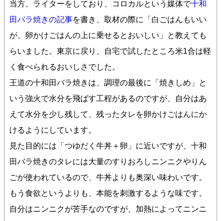
当方、ライターをしており、コロカルという媒体で
十和
田バラ焼きの記事
を書き、取材の際に「白ごはんもいい
が、卵かけごはんの上に乗せるとおいしい」と教えても
らいました。東京に戻り、自宅で試したところ米1合は軽
く食べられるおいしさでした。
王道の十和田バラ焼きは、調理の最後に「焼きしめ」と
いう強火で水分を飛ばす工程があるのですが、自分はあ
えて水分を少し残して、残ったタレを卵かけごはんにか
けるようにしています。
見た目的には「つゆだく牛丼＋卵」に近いですが、十和
田バラ焼きのタレには大量のすりおろしニンニクやりん
ごが使われているので、牛丼よりも奥深い味わいです。
もう食欲というよりも、本能を刺激するような味です。
自分はニンニクが苦手なのですが、加熱によってニンニ