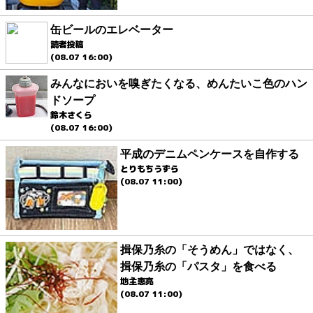
缶ビールのエレベーター
読者投稿
(08.07 16:00)
みんなにおいを嗅ぎたくなる、めんたいこ色のハン
ドソープ
鈴木さくら
(08.07 16:00)
平成のデニムペンケースを自作する
とりもちうずら
(08.07 11:00)
揖保乃糸の「そうめん」ではなく、
揖保乃糸の「パスタ」を食べる
地主恵亮
(08.07 11:00)