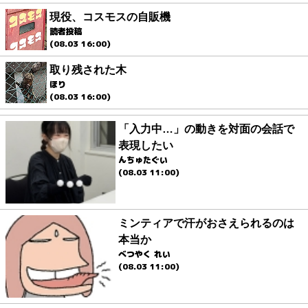
現役、コスモスの自販機
読者投稿
(08.03 16:00)
取り残された木
ほり
(08.03 16:00)
「入力中…」の動きを対面の会話で
表現したい
んちゅたぐい
(08.03 11:00)
ミンティアで汗がおさえられるのは
本当か
べつやく れい
(08.03 11:00)