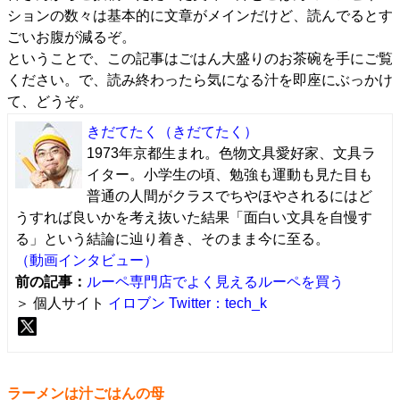
ションの数々は基本的に文章がメインだけど、読んでるとす
ごいお腹が減るぞ。
ということで、この記事はごはん大盛りのお茶碗を手にご覧
ください。で、読み終わったら気になる汁を即座にぶっかけ
て、どうぞ。
きだてたく
（きだてたく）
1973年京都生まれ。色物文具愛好家、文具ラ
イター。小学生の頃、勉強も運動も見た目も
普通の人間がクラスでちやほやされるにはど
うすれば良いかを考え抜いた結果「面白い文具を自慢す
る」という結論に辿り着き、そのまま今に至る。
（動画インタビュー）
前の記事：
ルーペ専門店でよく見えるルーペを買う
＞ 個人サイト
イロブン
Twitter：tech_k
ラーメンは汁ごはんの母