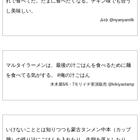
れで食べてた。たまに食べたくなる。チキン味でも合う
し美味しい。
みゆ @nyanyamilk
マルタイラーメンは、最後の汁ごはんを食べるために麺
を食べてる気がする。 #俺の汁ごはん
木木屋6/6・7モリイチ実演販売 @kikiyastamp
いけないこととは知りつつも蒙古タンメン中本（カップ
麺）の残り汁にごはんを入れたり、生卵を落としたり、