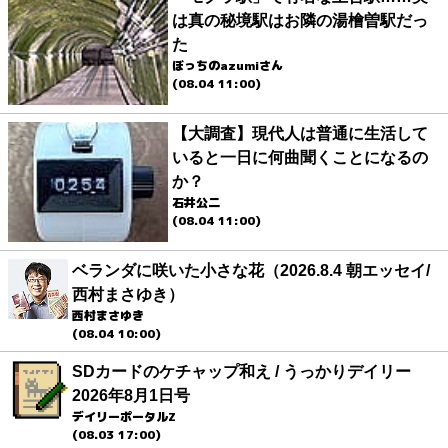
は真の秘境駅はお隣の湯檜曽駅だっ
た
ぼっちのazumiさん
(08.04 11:00)
【大調査】現代人は普通に生活して
いると一日に何曲聞くことになるの
か？
石井公二
(08.04 11:00)
ベランダに咲いた小さな花（2026.8.4 朝エッセイ/
西村まさゆき）
西村まさゆき
(08.04 10:00)
SDカードのケチャップ和え / うっかりデイリー
2026年8月1日号
デイリーポータルZ
(08.03 17:00)