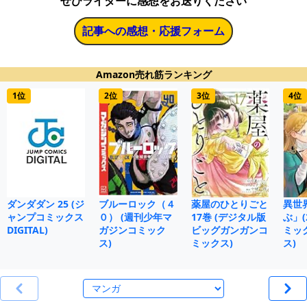
ぜひライターに感想をお送りください
記事への感想・応援フォーム
Amazon売れ筋ランキング
1位
2位
3位
4位
ダンダダン 25 (ジ
ブルーロック（４
薬屋のひとりごと
異世
ャンプコミックス
０） (週刊少年マ
17巻 (デジタル版
ぶ」(
DIGITAL)
ガジンコミック
ビッグガンガンコ
ミッ
ス)
ミックス)
ス)