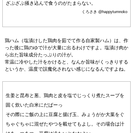
ざぶざぶ掻き込んで食うのがたまらない。
くろさき @happyturnnoko
鶏ハム（塩漬けした鶏肉を茹でて作る自家製ハム）は、作
った後に鶏のゆで汁が大量に出るわけですよ。塩漬け肉か
ら出た旨味成分たっぷりの汁が。
常温に冷やした汁をかけると、なんか旨味がくっきりする
というか、温度で誤魔化されない感じになるんですよね。
生姜と昆布と葱、鶏肉と皮を塩でじっくり煮たスープを
固く炊いた白米にだぱーっ
その際にご飯の上に豆腐と揚げ玉、みょうがか大葉をぐ
ちゃぐちゃに混ぜたやつを載せてもよし。その場合は汁