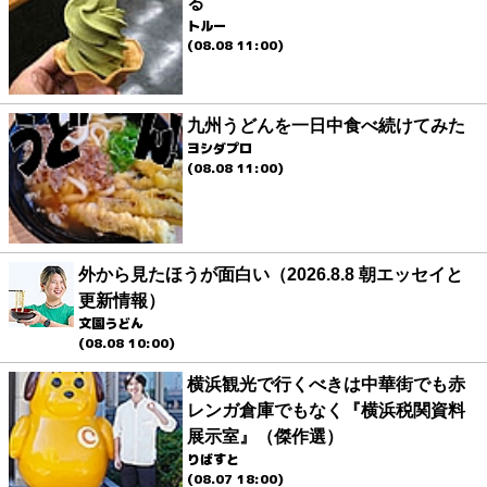
る
トルー
(08.08 11:00)
九州うどんを一日中食べ続けてみた
ヨシダプロ
(08.08 11:00)
外から見たほうが面白い（2026.8.8 朝エッセイと
更新情報）
文園うどん
(08.08 10:00)
横浜観光で行くべきは中華街でも赤
レンガ倉庫でもなく『横浜税関資料
展示室』（傑作選）
りばすと
(08.07 18:00)