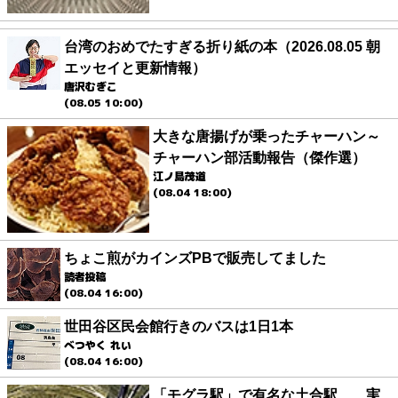
台湾のおめでたすぎる折り紙の本（2026.08.05 朝
エッセイと更新情報）
唐沢むぎこ
(08.05 10:00)
大きな唐揚げが乗ったチャーハン～
チャーハン部活動報告（傑作選）
江ノ島茂道
(08.04 18:00)
ちょこ煎がカインズPBで販売してました
読者投稿
(08.04 16:00)
世田谷区民会館行きのバスは1日1本
べつやく れい
(08.04 16:00)
「モグラ駅」で有名な土合駅……実