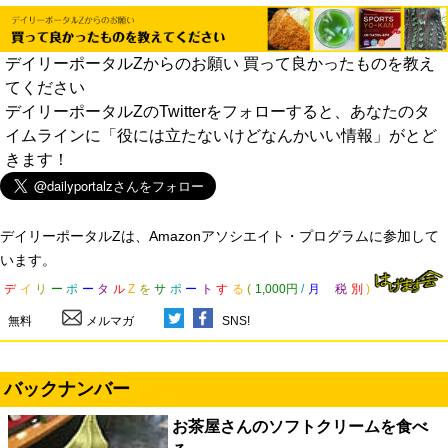
デイリーポータルZからのお願い 買って良かったものを教え
てください
デイリーポータルZのTwitterをフォローすると、あなたのタ
イムラインに「役には立たないけどなんかいい情報」がとど
きます！
デイリーポータルZは、Amazonアソシエイト・プログラムに参加して
います。
デ
イ
リ
ー
ポ
ー
タ
ル
Z
を
サ
ポ
ー
ト
す
る
(
1,000円
/
月
税
別
)
無料
メルマガ
SNS!
バックナンバー
お茶屋さんのソフトクリームを食べ