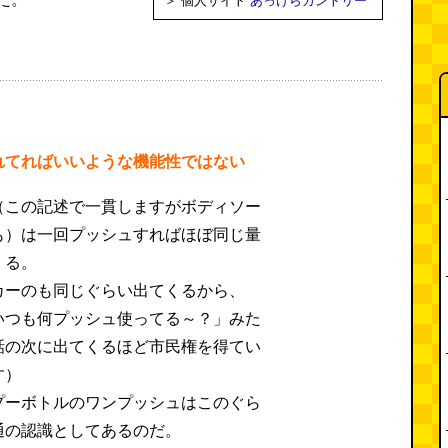
＞ 個人サイト
あっけらカントリー
れてればいいような機能性ではない
（この記述で一貫しますがボディソー
も）は一回プッシュすればほぼ同じ量
くる。
カーのも同じぐらい出てくるから、
いつも何プッシュ使ってる～？」みた
話の次に出てくるほど市民権を得てい
す）
プーボトルのワンプッシュはこのぐら
通の認識としてあるのだ。