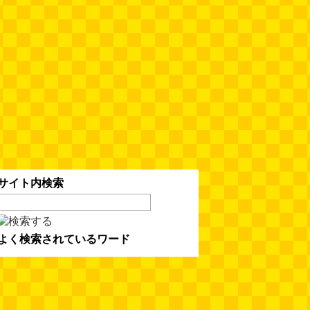
人間ドックと能力者の医者
（2026.8.7 朝エッセイと更新情
報）
(べつやく れい)
(08.07 10:00)
木を放置してはいけない～成長し
て手に負えなくなった木を伐採し
てもらう～（傑作選）
(安藤昌教)
(08.06 18:00)
黄金トイレと金箔は触ると剥がれ
る
(読者投稿)
(08.06 16:00)
サイト内検索
AirPodsProは超音波が聞こえる
(林雄司)
(08.06 16:00)
よく検索されているワード
姉がはまったガムランに自分もは
まってみる
(まいしろ)
(08.06
11:00)
60年以上メトロノームを作り続
けている会社
(井上マサキ)
(08.06