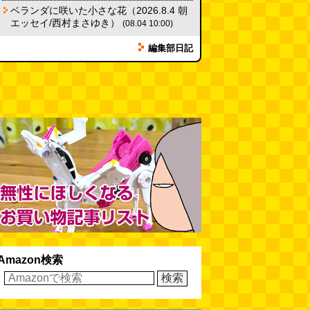
ベランダに咲いた小さな花（2026.8.4 朝
【大調査】現代人は普通に生活し
エッセイ/西村まさゆき）
ていると一日に何曲聞くことにな
(08.04 10:00)
るのか？
(石井公二)
(08.04 11:00)
編集部日記
ベランダに咲いた小さな花
（2026.8.4 朝エッセイ/西村まさ
ゆき）
(西村まさゆき)
(08.04
10:00)
SDカードのケチャップ和え / う
っかりデイリー 2026年8月1日号
(デイリーポータルZ)
(08.03 17:00)
Amazon検索