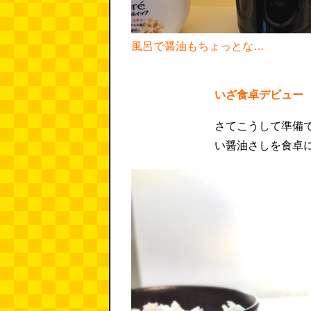
風呂で醤油もちょっとな…
いざ食卓デビュー
さてこうして準備
い醤油さしを食卓