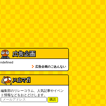
11:00)
全然関係ないんですが（2026.8.6
朝エッセイと更新情報）
(佐伯)
(08.06 10:00)
土浦の高架道路「土浦ニューウェ
イ」を見に行く（傑作選）
(西村
まさゆき)
(08.05 18:00)
ヘアスタイルが3Dになっている
美容室の看板
(読者投稿)
(08.05
16:00)
ndefined
広告企画のごあんない
皿に乗った豚バラブロックの指輪
(べつやく れい)
(08.05 16:00)
フエラムネをさらに笛っぽくした
らホイッスルになりました
(爲房
編集部のリレーコラム、人気記事やイベン
新太朗)
(08.05 11:00)
ト情報などをおとどけします。
購読
缶チューハイの内側の世界
(パリ