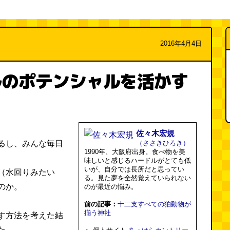
2016年4月4日
ルのポテンシャルを活かす
佐々木宏規
るし、みんな毎日
（ささきひろき）
1990年、大阪府出身。食べ物を美
味しいと感じるハードルがとても低
いが、自分では長所だと思ってい
（水回りみたい
る。見た夢を全然覚えていられない
のか。
のが最近の悩み。
前の記事：
十二支すべての狛動物が
揃う神社
す方法を考えた結
た。