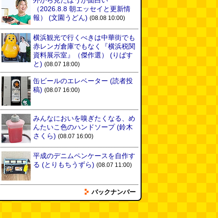
外から見たほうが面白い
（2026.8.8 朝エッセイと更新情
報）
(文園うどん)
(08.08 10:00)
横浜観光で行くべきは中華街でも
赤レンガ倉庫でもなく『横浜税関
資料展示室』（傑作選）
(りばす
と)
(08.07 18:00)
缶ビールのエレベーター
(読者投
稿)
(08.07 16:00)
みんなにおいを嗅ぎたくなる、め
んたいこ色のハンドソープ
(鈴木
さくら)
(08.07 16:00)
平成のデニムペンケースを自作す
る
(とりもちうずら)
(08.07 11:00)
バックナンバー
揖保乃糸の「そうめん」ではな
く、揖保乃糸の「パスタ」を食べ
る
(地主恵亮)
(08.07 11:00)