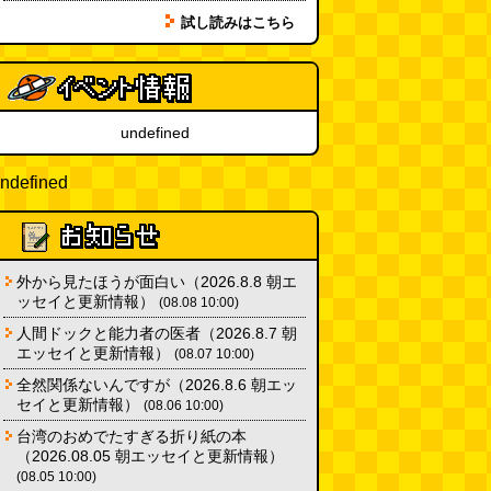
ッコ)
(08.05 11:00)
試し読みはこちら
台湾のおめでたすぎる折り紙の本
（2026.08.05 朝エッセイと更新
情報）
(唐沢むぎこ)
(08.05 10:00)
undefined
大きな唐揚げが乗ったチャーハン
～チャーハン部活動報告（傑作
ndefined
選）
(江ノ島茂道)
(08.04 18:00)
ちょこ煎がカインズPBで販売し
てました
(読者投稿)
(08.04 16:00)
外から見たほうが面白い（2026.8.8 朝エ
ッセイと更新情報）
(08.08 10:00)
世田谷区民会館行きのバスは1日
人間ドックと能力者の医者（2026.8.7 朝
1本
(べつやく れい)
(08.04 16:00)
エッセイと更新情報）
(08.07 10:00)
全然関係ないんですが（2026.8.6 朝エッ
セイと更新情報）
(08.06 10:00)
「モグラ駅」で有名な土合駅……
実は真の秘境駅はお隣の湯檜曽駅
台湾のおめでたすぎる折り紙の本
だった
(ぼっちのazumiさん)
（2026.08.05 朝エッセイと更新情報）
(08.04 11:00)
(08.05 10:00)