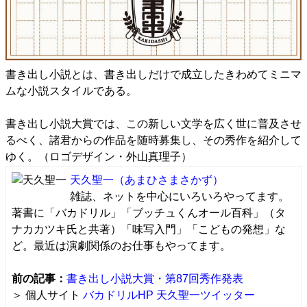
書き出し小説とは、書き出しだけで成立したきわめてミニマ
ムな小説スタイルである。
書き出し小説大賞では、この新しい文学を広く世に普及させ
るべく、諸君からの作品を随時募集し、その秀作を紹介して
ゆく。（ロゴデザイン・外山真理子）
天久聖一
（あまひさまさかず）
雑誌、ネットを中心にいろいろやってます。
著書に「バカドリル」「ブッチュくんオール百科」（タ
ナカカツキ氏と共著）「味写入門」「こどもの発想」な
ど。最近は演劇関係のお仕事もやってます。
前の記事：
書き出し小説大賞・第87回秀作発表
＞ 個人サイト
バカドリルHP
天久聖一ツイッター