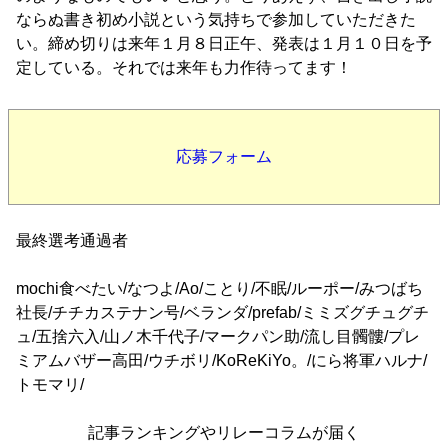
ならぬ書き初め小説という気持ちで参加していただきた
い。締め切りは来年１月８日正午、発表は１月１０日を予
定している。それでは来年も力作待ってます！
応募フォーム
最終選考通過者
mochi食べたい/なつよ/Ao/ことり/不眠/ルーポー/みつばち
社長/チチカステナン号/ベランダ/prefab/ミミズグチュグチ
ュ/五捨六入/山ノ木千代子/マークパン助/流し目髑髏/プレ
ミアムバザー高田/ウチボリ/KoReKiYo。/にら将軍ハルナ/
トモマリ/
記事ランキングやリレーコラムが届く