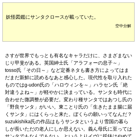
妖怪図鑑にサンタクロースが載っていた。
空中分解
さすが世界でもっとも有名なキャラだけに、さまざまない
じり甲斐がある。英国紳士氏「アラフォーの息子～」
tosso氏「その日～」など定番ネタも書き方によってはま
だまだ新鮮に読めるなあと感心した。現代性を取り入れた
ものではg-udon氏の「ハロウィンを～」ハラセン氏「絶
対違うよね～」が軽やかに決まっている。サンタも時代に
合わせた微調整が必要だ。変わり種サンタではあつし氏の
「野良サンタ」がいい。東ことり氏の「生きたまま腸に届
くサンタ」にはくらっと来た。ぼくらの願いってなんだ？
suzukishika氏の作品はもうサンタというより雪国の暮ら
しが長いただの老人にしか思えない。義ん母氏に至っては
サンタでもなんでもない。というよりイヴに托鉢はやめて