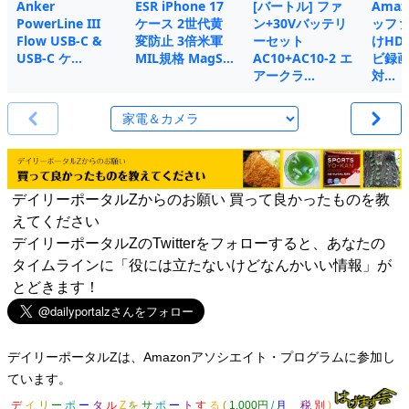
Anker
ESR iPhone 17
[バートル] ファ
Amaz
PowerLine III
ケース 2世代黄
ン+30Vバッテリ
ッファ
Flow USB-C &
変防止 3倍米軍
ーセット
けHDD
USB-C ケ…
MIL規格 MagS…
AC10+AC10-2 エ
ビ録画 
アークラ…
対…
デイリーポータルZからのお願い 買って良かったものを教
えてください
デイリーポータルZのTwitterをフォローすると、あなたの
タイムラインに「役には立たないけどなんかいい情報」が
とどきます！
デイリーポータルZは、Amazonアソシエイト・プログラムに参加し
ています。
デ
イ
リ
ー
ポ
ー
タ
ル
Z
を
サ
ポ
ー
ト
す
る
(
1,000円
/
月
税
別
)