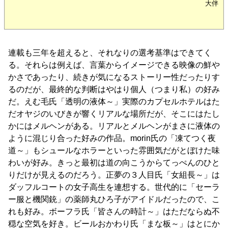
大伴
連載も三年を超えると、それなりの選考基準はできてく
る。それらは例えば、言葉からイメージできる映像の鮮や
かさであったり、続きが気になるストーリー性だったりす
るのだが、最終的な判断はやはり個人（つまり私）の好み
だ。えむ毛氏「透明の液体～」実際のカプセルホテルはた
だオヤジのいびきが響くリアルな場所だが、そこにはたし
かにはメルヘンがある。リアルとメルヘンがまさに液体の
ように混じり合った好みの作品。morin氏の「凍てつく夜
道～」もシュールなホラーといった雰囲気だがとぼけた味
わいが好み。きっと最初は道の向こうからてっぺんのひと
りだけが見えるのだろう。正夢の３人目氏「女組長～」は
ダッフルコートの女子高生を連想する。世代的に「セーラ
ー服と機関銃」の薬師丸ひろ子がアイドルだったので、こ
れも好み。ボーフラ氏「皆さんの時計～」はただならぬ不
穏な空気を好き。ビールおかわり氏「まな板～」はとにか