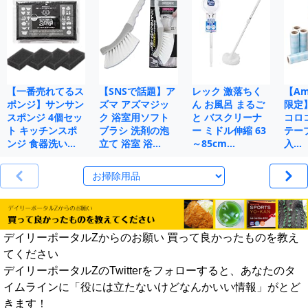
【一番売れてるス
【SNSで話題】ア
レック 激落ちく
【Ama
ポンジ】サンサン
ズマ アズマジッ
ん お風呂 まるご
限定
スポンジ 4個セッ
ク 浴室用ソフト
と バスクリーナ
コロ
ト キッチンスポ
ブラシ 洗剤の泡
ー ミドル伸縮 63
テープ
ンジ 食器洗い…
立て 浴室 浴…
～85cm…
入…
デイリーポータルZからのお願い 買って良かったものを教え
てください
デイリーポータルZのTwitterをフォローすると、あなたのタ
イムラインに「役には立たないけどなんかいい情報」がとど
きます！