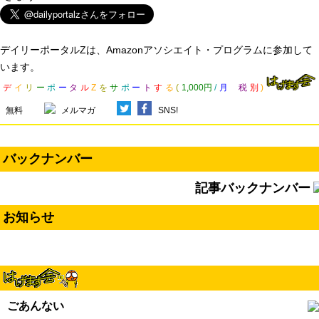
デイリーポータルZは、Amazonアソシエイト・プログラムに参加して
います。
デ
イ
リ
ー
ポ
ー
タ
ル
Z
を
サ
ポ
ー
ト
す
る
(
1,000円
/
月
税
別
)
無料
メルマガ
SNS!
バックナンバー
記事バックナンバー
お知らせ
ごあんない