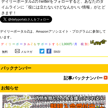
デイリーポータルZのTwitterをフォローすると、あなたのタ
イムラインに「役には立たないけどなんかいい情報」がとど
きます！
デイリーポータルZは、Amazonアソシエイト・プログラムに参加して
います。
デ
イ
リ
ー
ポ
ー
タ
ル
Z
を
サ
ポ
ー
ト
す
る
(
1,000円
/
月
税
別
)
無料
メルマガ
SNS!
バックナンバー
記事バックナンバー
お知らせ