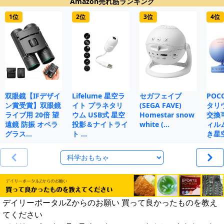
Amazon売れ筋ランキング
1位
2位
3位
4位
双眼鏡【IFデザイ
Lifelume 星空ラ
セガフェイブ
POC
ン賞受賞】双眼鏡
イト プラネタリ
(SEGA FAVE)
タリ
ライブ用 20倍 望
ウム USB式 星空
Homestar snow
交換
遠鏡 防振 オペラ
投影＆ナイトライ
white (…
ィル
グラス…
ト …
き星
デイリーポータルZからのお願い 買って良かったものを教え
てください