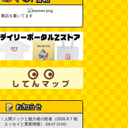
10:00)
SDカードのケチャップ和え / う
裏話を書いてます
っかりデイリー 2026年8月1日号
(デイリーポータルZ)
(08.03 17:00)
現役、コスモスの自販機
(読者投
稿)
(08.03 16:00)
取り残された木
(ほり)
(08.03
16:00)
「入力中…」の動きを対面の会話
で表現したい
(んちゅたぐい)
(08.03 11:00)
ミンティアで汗がおさえられるの
は本当か
(べつやく れい)
(08.03
11:00)
人間ドックと能力者の医者（2026.8.7 朝
eco小（2026.8.3 朝エッセイと更
エッセイと更新情報）
(08.07 10:00)
新情報）
(ほり)
(08.03 10:00)