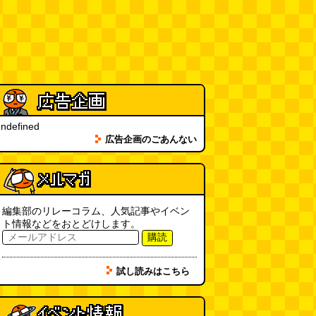
大きな唐揚げが乗ったチャーハン
～チャーハン部活動報告（傑作
選）
(江ノ島茂道)
(08.04 18:00)
ちょこ煎がカインズPBで販売し
てました
(読者投稿)
(08.04 16:00)
世田谷区民会館行きのバスは1日
1本
(べつやく れい)
(08.04 16:00)
ndefined
広告企画のごあんない
「モグラ駅」で有名な土合駅……
実は真の秘境駅はお隣の湯檜曽駅
だった
(ぼっちのazumiさん)
(08.04 11:00)
編集部のリレーコラム、人気記事やイベン
ト情報などをおとどけします。
【大調査】現代人は普通に生活し
購読
ていると一日に何曲聞くことにな
るのか？
(石井公二)
(08.04 11:00)
試し読みはこちら
ベランダに咲いた小さな花
（2026.8.4 朝エッセイ/西村まさ
ゆき）
(西村まさゆき)
(08.04