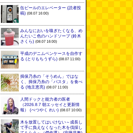
缶ビールのエレベーター
(読者投
稿)
(08.07 16:00)
みんなにおいを嗅ぎたくなる、め
んたいこ色のハンドソープ
(鈴木
さくら)
(08.07 16:00)
平成のデニムペンケースを自作す
る
(とりもちうずら)
(08.07 11:00)
揖保乃糸の「そうめん」ではな
く、揖保乃糸の「パスタ」を食べ
る
(地主恵亮)
(08.07 11:00)
人間ドックと能力者の医者
（2026.8.7 朝エッセイと更新情
報）
(べつやく れい)
(08.07 10:00)
木を放置してはいけない～成長し
て手に負えなくなった木を伐採し
てもらう～（傑作選）
(安藤昌教)