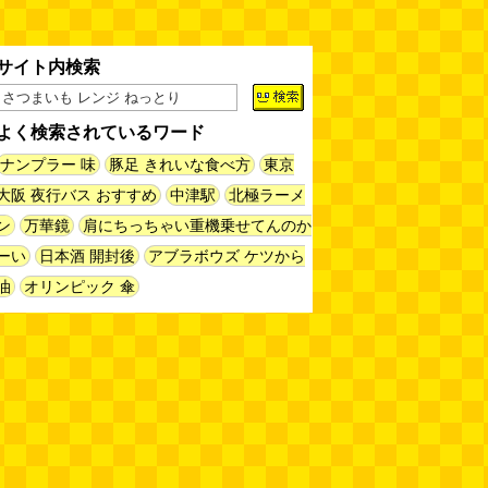
イ」を見に行く（傑作選）
(西村
まさゆき)
(08.05 18:00)
サイト内検索
ヘアスタイルが3Dになっている
美容室の看板
(読者投稿)
(08.05
16:00)
よく検索されているワード
皿に乗った豚バラブロックの指輪
ナンプラー 味
豚足 きれいな食べ方
東京
(べつやく れい)
(08.05 16:00)
大阪 夜行バス おすすめ
中津駅
北極ラーメ
ン
万華鏡
肩にちっちゃい重機乗せてんのか
フエラムネをさらに笛っぽくした
ーい
日本酒 開封後
アブラボウズ ケツから
らホイッスルになりました
(爲房
新太朗)
(08.05 11:00)
油
オリンピック 傘
缶チューハイの内側の世界
(パリ
ッコ)
(08.05 11:00)
台湾のおめでたすぎる折り紙の本
（2026.08.05 朝エッセイと更新
情報）
(唐沢むぎこ)
(08.05 10:00)