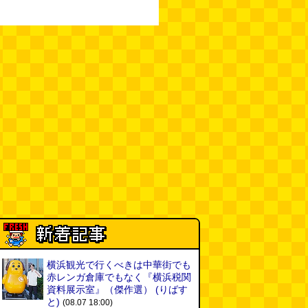
横浜観光で行くべきは中華街でも
赤レンガ倉庫でもなく『横浜税関
資料展示室』（傑作選）
(りばす
と)
(08.07 18:00)