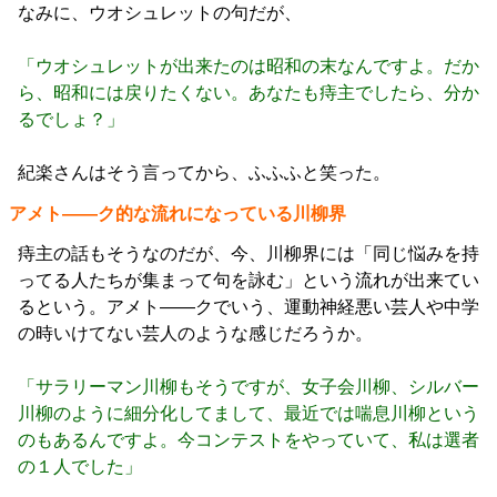
なみに、ウオシュレットの句だが、
「ウオシュレットが出来たのは昭和の末なんですよ。だか
ら、昭和には戻りたくない。あなたも痔主でしたら、分か
るでしょ？」
紀楽さんはそう言ってから、ふふふと笑った。
アメト――ク的な流れになっている川柳界
痔主の話もそうなのだが、今、川柳界には「同じ悩みを持
ってる人たちが集まって句を詠む」という流れが出来てい
るという。アメト――クでいう、運動神経悪い芸人や中学
の時いけてない芸人のような感じだろうか。
「サラリーマン川柳もそうですが、女子会川柳、シルバー
川柳のように細分化してまして、最近では喘息川柳という
のもあるんですよ。今コンテストをやっていて、私は選者
の１人でした」