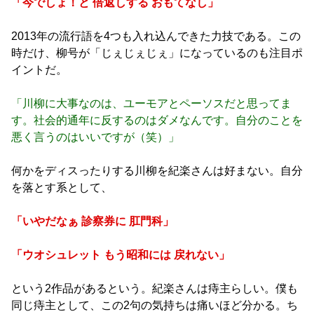
「今でしょ！と 倍返しする おもてなし」
2013年の流行語を4つも入れ込んできた力技である。この
時だけ、柳号が「じぇじぇじぇ」になっているのも注目ポ
イントだ。
「川柳に大事なのは、ユーモアとペーソスだと思ってま
す。社会的通年に反するのはダメなんです。自分のことを
悪く言うのはいいですが（笑）」
何かをディスったりする川柳を紀楽さんは好まない。自分
を落とす系として、
「いやだなぁ 診察券に 肛門科」
「ウオシュレット もう昭和には 戻れない」
という2作品があるという。紀楽さんは痔主らしい。僕も
同じ痔主として、この2句の気持ちは痛いほど分かる。ち