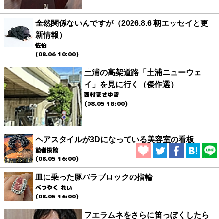
全然関係ないんですが（2026.8.6 朝エッセイと更
新情報）
佐伯
(08.06 10:00)
土浦の高架道路「土浦ニューウェ
イ」を見に行く（傑作選）
西村まさゆき
(08.05 18:00)
ヘアスタイルが3Dになっている美容室の看板
読者投稿
(08.05 16:00)
皿に乗った豚バラブロックの指輪
べつやく れい
(08.05 16:00)
フエラムネをさらに笛っぽくしたら