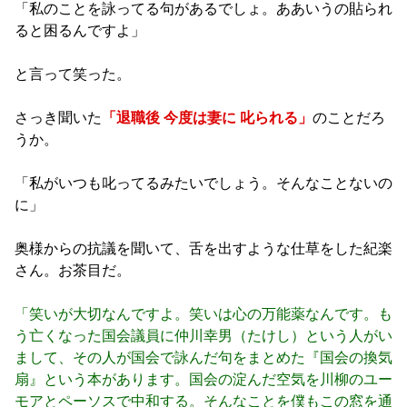
「私のことを詠ってる句があるでしょ。ああいうの貼られ
ると困るんですよ」
と言って笑った。
さっき聞いた
「退職後 今度は妻に 叱られる」
のことだろ
うか。
「私がいつも叱ってるみたいでしょう。そんなことないの
に」
奥様からの抗議を聞いて、舌を出すような仕草をした紀楽
さん。お茶目だ。
「笑いが大切なんですよ。笑いは心の万能薬なんです。も
う亡くなった国会議員に仲川幸男（たけし）という人がい
まして、その人が国会で詠んだ句をまとめた『国会の換気
扇』という本があります。国会の淀んだ空気を川柳のユー
モアとペーソスで中和する。そんなことを僕もこの窓を通