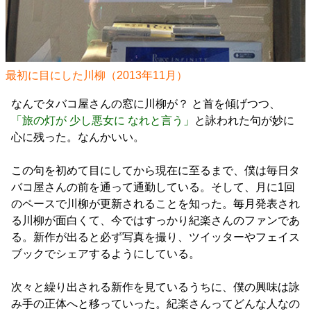
最初に目にした川柳（2013年11月）
なんでタバコ屋さんの窓に川柳が？ と首を傾げつつ、
「旅の灯が 少し悪女に なれと言う」
と詠われた句が妙に
心に残った。なんかいい。
この句を初めて目にしてから現在に至るまで、僕は毎日タ
バコ屋さんの前を通って通勤している。そして、月に1回
のペースで川柳が更新されることを知った。毎月発表され
る川柳が面白くて、今ではすっかり紀楽さんのファンであ
る。新作が出ると必ず写真を撮り、ツイッターやフェイス
ブックでシェアするようにしている。
次々と繰り出される新作を見ているうちに、僕の興味は詠
み手の正体へと移っていった。紀楽さんってどんな人なの