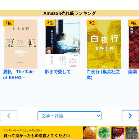
Amazon売れ筋ランキング
1位
2位
3位
4位
夏帆―The Tale
影まで愛して
白夜行 (集英社文
楽園
of KAHO―
庫)