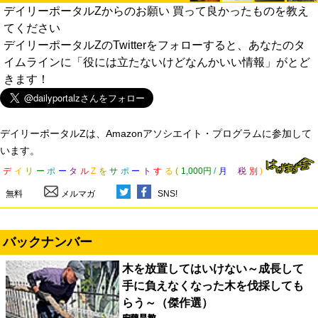
デイリーポータルZからのお願い 買って良かったものを教え
てください
デイリーポータルZのTwitterをフォローすると、あなたのタ
イムラインに「役には立たないけどなんかいい情報」がとど
きます！
デイリーポータルZは、Amazonアソシエイト・プログラムに参加して
います。
デ
イ
リ
ー
ポ
ー
タ
ル
Z
を
サ
ポ
ー
ト
す
る
(
1,000円
/
月
税
別
)
無料
メルマガ
SNS!
バックナンバー
木を放置してはいけない～成長して
手に負えなくなった木を伐採しても
らう～（傑作選）
安藤昌教