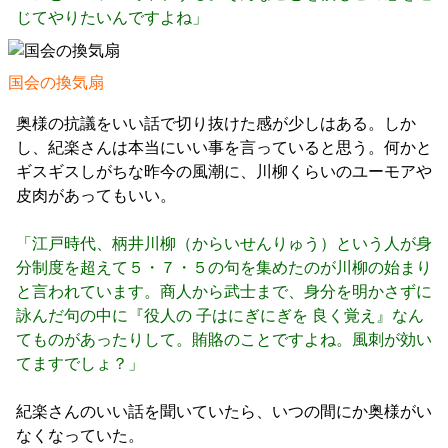
じてやりたいんですよね」
国会の換気扇
奥様の抗議をいい話で切り抜けた感が少しはある。しか
し、紀楽さんは本当にいい事を言っていると思う。何かと
ギスギスしがちな昨今の風潮に、川柳くらいのユーモアや
皮肉があってもいい。
「江戸時代、柄井川柳（からいせんりゅう）という人が身
分制度を超えて５・７・５の句を集めたのが川柳の始まり
と言われています。商人から武士まで、身分を明かさずに
詠んだ句の中に『役人の 子はにぎにぎを 良く覚え』なん
てものがあったりして。賄賂のことですよね。風刺が効い
てますでしょ？」
紀楽さんのいい話を聞いていたら、いつの間にか奥様がい
なくなっていた。