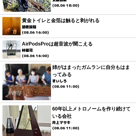
(08.06 18:00)
黄金トイレと金箔は触ると剥がれる
読者投稿
(08.06 16:00)
AirPodsProは超音波が聞こえる
林雄司
(08.06 16:00)
姉がはまったガムランに自分もはま
ってみる
まいしろ
(08.06 11:00)
60年以上メトロノームを作り続けて
いる会社
井上マサキ
(08.06 11:00)