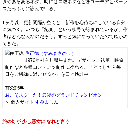
タやあるあるネタ、時には自虐ネタなどをユーモアとペーソ
スたっぷりに詠んでいる。
1ヶ月以上更新間隔が空くと、新作を心待ちにしている自分
に気づく。いつも「紀楽」という柳号で詠まれているが、作
者はどんな人なのだろう。ずっと気になっていたので確かめ
てきた。
住正徳
（すみまさのり）
1970年神奈川県生まれ。デザイン、執筆、映像
制作など各種コンテンツ制作に携わる。「どうしたら毎
日をご機嫌に過ごせるか」を日々検討中。
前の記事：
君こそスターだ！最後のグランドチャンピオン
＞ 個人サイト
すみましん
旅の灯が 少し悪女に なれと言う