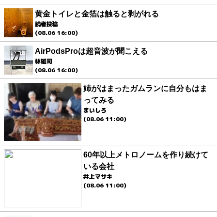
黄金トイレと金箔は触ると剥がれる
読者投稿
(08.06 16:00)
AirPodsProは超音波が聞こえる
林雄司
(08.06 16:00)
姉がはまったガムランに自分もはま
ってみる
まいしろ
(08.06 11:00)
60年以上メトロノームを作り続けて
いる会社
井上マサキ
(08.06 11:00)