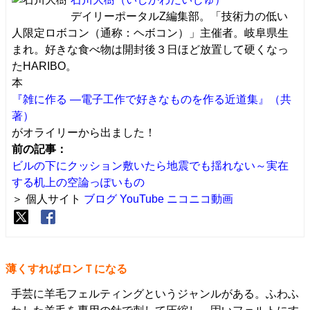
デイリーポータルZ編集部。「技術力の低い
人限定ロボコン（通称：ヘボコン）」主催者。岐阜県生
まれ。好きな食べ物は開封後３日ほど放置して硬くなっ
たHARIBO。
本
『雑に作る ―電子工作で好きなものを作る近道集』（共
著）
がオライリーから出ました！
前の記事：
ビルの下にクッション敷いたら地震でも揺れない～実在
する机上の空論っぽいもの
＞ 個人サイト
ブログ
YouTube
ニコニコ動画
薄くすればロンＴになる
手芸に羊毛フェルティングというジャンルがある。ふわふ