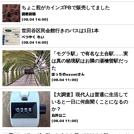
ちょこ煎がカインズPBで販売してました
読者投稿
(08.04 16:00)
世田谷区民会館行きのバスは1日1本
べつやく れい
(08.04 16:00)
「モグラ駅」で有名な土合駅……実
は真の秘境駅はお隣の湯檜曽駅だっ
た
ぼっちのazumiさん
(08.04 11:00)
【大調査】現代人は普通に生活して
いると一日に何曲聞くことになるの
か？
石井公二
(08.04 11:00)