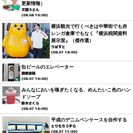
更新情報）
文園うどん
(08.08 10:00)
横浜観光で行くべきは中華街でも赤
レンガ倉庫でもなく『横浜税関資料
展示室』（傑作選）
りばすと
(08.07 18:00)
缶ビールのエレベーター
読者投稿
(08.07 16:00)
みんなにおいを嗅ぎたくなる、めんたいこ色のハン
ドソープ
鈴木さくら
(08.07 16:00)
平成のデニムペンケースを自作する
とりもちうずら
(08.07 11:00)