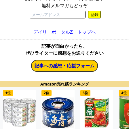
無料メルマガもどうぞ
登録
デイリーポータルZ トップへ
記事が面白かったら、
ぜひライターに感想をお送りください
記事への感想・応援フォーム
Amazon売れ筋ランキング
1位
2位
3位
4位