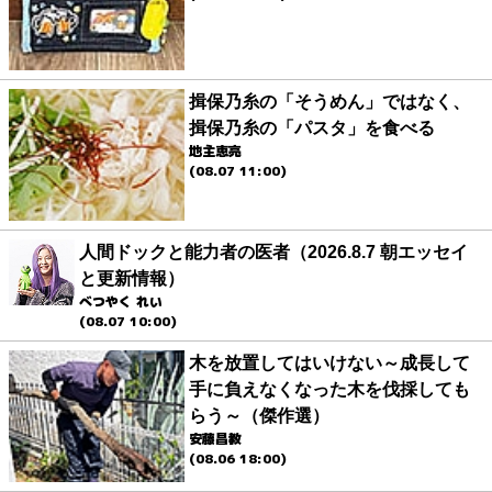
揖保乃糸の「そうめん」ではなく、
揖保乃糸の「パスタ」を食べる
地主恵亮
(08.07 11:00)
人間ドックと能力者の医者（2026.8.7 朝エッセイ
と更新情報）
べつやく れい
(08.07 10:00)
木を放置してはいけない～成長して
手に負えなくなった木を伐採しても
らう～（傑作選）
安藤昌教
(08.06 18:00)