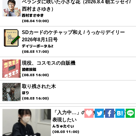
ベランダに咲いた小さな花（2026.8.4 朝エッセイ/
西村まさゆき）
西村まさゆき
(08.04 10:00)
SDカードのケチャップ和え / うっかりデイリー
2026年8月1日号
デイリーポータルZ
(08.03 17:00)
現役、コスモスの自販機
読者投稿
(08.03 16:00)
取り残された木
ほり
(08.03 16:00)
「入力中…」の動きを対面の会話で
表現したい
んちゅたぐい
(08.03 11:00)