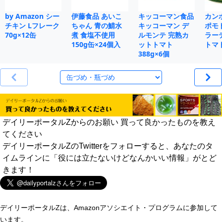
by Amazon シー
伊藤食品 あいこ
キッコーマン食品
カン
チキン Lフレーク
ちゃん 青の鯖水
キッコーマン デ
ポモ
70g×12缶
煮 食塩不使用
ルモンテ 完熟カ
ラー
150g缶×24個入
ットトマト
トマト
388g×6個
デイリーポータルZからのお願い 買って良かったものを教え
てください
デイリーポータルZのTwitterをフォローすると、あなたのタ
イムラインに「役には立たないけどなんかいい情報」がとど
きます！
デイリーポータルZは、Amazonアソシエイト・プログラムに参加して
います。