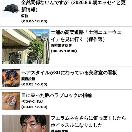
全然関係ないんですが（2026.8.6 朝エッセイと更
新情報）
佐伯
(08.06 10:00)
土浦の高架道路「土浦ニューウェ
イ」を見に行く（傑作選）
西村まさゆき
(08.05 18:00)
ヘアスタイルが3Dになっている美容室の看板
読者投稿
(08.05 16:00)
皿に乗った豚バラブロックの指輪
べつやく れい
(08.05 16:00)
フエラムネをさらに笛っぽくしたら
ホイッスルになりました
爲房新太朗