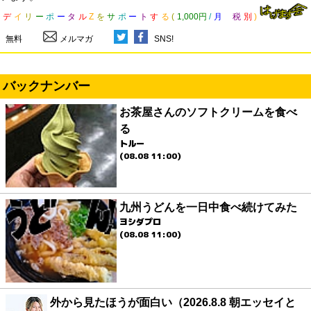
デ
イ
リ
ー
ポ
ー
タ
ル
Z
を
サ
ポ
ー
ト
す
る
(
1,000円
/
月
税
別
)
無料
メルマガ
SNS!
バックナンバー
お茶屋さんのソフトクリームを食べ
る
トルー
(08.08 11:00)
九州うどんを一日中食べ続けてみた
ヨシダプロ
(08.08 11:00)
外から見たほうが面白い（2026.8.8 朝エッセイと