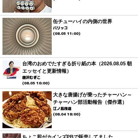
缶チューハイの内側の世界
パリッコ
(08.05 11:00)
台湾のおめでたすぎる折り紙の本（2026.08.05 朝
エッセイと更新情報）
唐沢むぎこ
(08.05 10:00)
大きな唐揚げが乗ったチャーハン～
チャーハン部活動報告（傑作選）
江ノ島茂道
(08.04 18:00)
ちょこ煎がカインズPBで販売してました