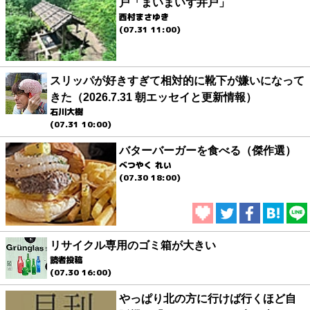
戸「まいまいず井戸」
西村まさゆき
(07.31 11:00)
スリッパが好きすぎて相対的に靴下が嫌いになって
きた（2026.7.31 朝エッセイと更新情報）
石川大樹
(07.31 10:00)
バターバーガーを食べる（傑作選）
べつやく れい
(07.30 18:00)
リサイクル専用のゴミ箱が大きい
読者投稿
(07.30 16:00)
やっぱり北の方に行けば行くほど自