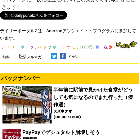
きます！
デイリーポータルZは、Amazonアソシエイト・プログラムに参加して
います。
デ
イ
リ
ー
ポ
ー
タ
ル
Z
を
サ
ポ
ー
ト
す
る
(
1,000円
/
月
税
別
)
無料
メルマガ
SNS!
バックナンバー
半年前に駅前で見かけた食堂がどう
しても気になるのでまた行った（傑
作選）
スズキナオ
(08.08 18:00)
PayPayでゲシュタルト崩壊しそう
読者投稿