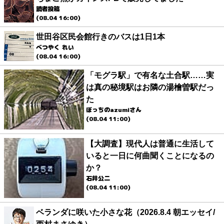
読者投稿
(08.04 16:00)
世田谷区民会館行きのバスは1日1本
べつやく れい
(08.04 16:00)
「モグラ駅」で有名な土合駅……実
は真の秘境駅はお隣の湯檜曽駅だっ
た
ぼっちのazumiさん
(08.04 11:00)
【大調査】現代人は普通に生活して
いると一日に何曲聞くことになるの
か？
石井公二
(08.04 11:00)
ベランダに咲いた小さな花（2026.8.4 朝エッセイ/