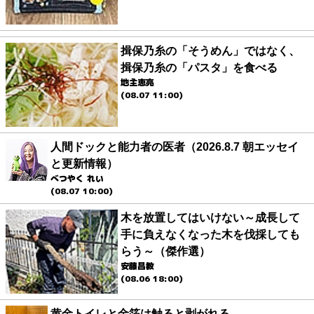
揖保乃糸の「そうめん」ではなく、
揖保乃糸の「パスタ」を食べる
地主恵亮
(08.07 11:00)
人間ドックと能力者の医者（2026.8.7 朝エッセイ
と更新情報）
べつやく れい
(08.07 10:00)
木を放置してはいけない～成長して
手に負えなくなった木を伐採しても
らう～（傑作選）
安藤昌教
(08.06 18:00)
黄金トイレと金箔は触ると剥がれる