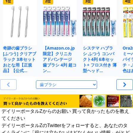
1位
2位
3位
4位
奇跡の歯ブラシ
【Amazon.co.jp
システマ ハブラ
Ora
[ふつう] クリアブ
限定】クリニカ
シ ふつう コンパ
ミー
ラック 3本セット
アドバンテージ
クト4列 6本セッ
パイ
おとな用【正規
歯ブラシ 4列 超コ
ト+ フロス付き 薄
チ・
品】【公式…
ン…
型ヘッド…
色は
デイリーポータルZからのお願い 買って良かったものを教え
てください
デイリーポータルZのTwitterをフォローすると、あなたのタ
イムラインに「役には立たないけどなんかいい情報」がとど