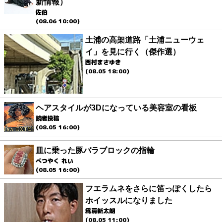
新情報）
佐伯
(08.06 10:00)
土浦の高架道路「土浦ニューウェ
イ」を見に行く（傑作選）
西村まさゆき
(08.05 18:00)
ヘアスタイルが3Dになっている美容室の看板
読者投稿
(08.05 16:00)
皿に乗った豚バラブロックの指輪
べつやく れい
(08.05 16:00)
フエラムネをさらに笛っぽくしたら
ホイッスルになりました
爲房新太朗
(08.05 11:00)