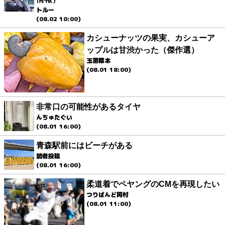
トルー
(08.02 10:00)
カシューナッツの果実、カシューア
ップルは甘渋かった（傑作選）
玉置標本
(08.01 18:00)
非常口の可能性があるタイヤ
んちゅたぐい
(08.01 16:00)
青森駅前にはビーチがある
読者投稿
(08.01 16:00)
柔道着でペヤングのCMを再現したい
つりばんど岡村
(08.01 11:00)