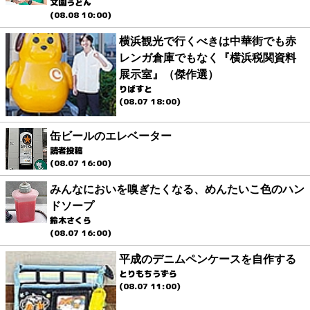
文園うどん
(08.08 10:00)
横浜観光で行くべきは中華街でも赤
レンガ倉庫でもなく『横浜税関資料
展示室』（傑作選）
りばすと
(08.07 18:00)
缶ビールのエレベーター
読者投稿
(08.07 16:00)
みんなにおいを嗅ぎたくなる、めんたいこ色のハン
ドソープ
鈴木さくら
(08.07 16:00)
平成のデニムペンケースを自作する
とりもちうずら
(08.07 11:00)