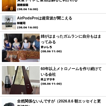
読者投稿
(08.06 16:00)
AirPodsProは超音波が聞こえる
林雄司
(08.06 16:00)
姉がはまったガムランに自分もはま
ってみる
まいしろ
(08.06 11:00)
60年以上メトロノームを作り続けて
いる会社
井上マサキ
(08.06 11:00)
全然関係ないんですが（2026.8.6 朝エッセイと更