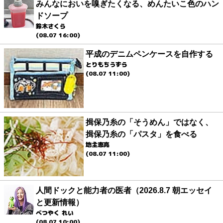
みんなにおいを嗅ぎたくなる、めんたいこ色のハン
ドソープ
鈴木さくら
(08.07 16:00)
平成のデニムペンケースを自作する
とりもちうずら
(08.07 11:00)
揖保乃糸の「そうめん」ではなく、
揖保乃糸の「パスタ」を食べる
地主恵亮
(08.07 11:00)
人間ドックと能力者の医者（2026.8.7 朝エッセイ
と更新情報）
べつやく れい
(08.07 10:00)