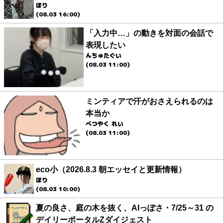
ほり
(08.03 16:00)
「入力中…」の動きを対面の会話で
表現したい
んちゅたぐい
(08.03 11:00)
ミンティアで汗がおさえられるのは
本当か
べつやく れい
(08.03 11:00)
eco小（2026.8.3 朝エッセイと更新情報）
ほり
(08.03 10:00)
夏の良さ、庭の木を抜く、AIっぽさ・7/25～31 の
デイリーポータルZダイジェスト