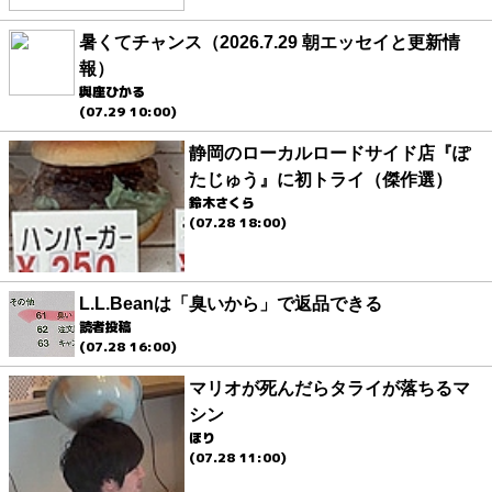
暑くてチャンス（2026.7.29 朝エッセイと更新情
報）
與座ひかる
(07.29 10:00)
静岡のローカルロードサイド店『ぽ
たじゅう』に初トライ（傑作選）
鈴木さくら
(07.28 18:00)
L.L.Beanは「臭いから」で返品できる
読者投稿
(07.28 16:00)
マリオが死んだらタライが落ちるマ
シン
ほり
(07.28 11:00)