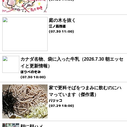
庭の木を抜く
江ノ島茂道
(07.30 11:00)
カナダ名物、袋に入った牛乳（2026.7.30 朝エッセ
イと更新情報）
ほりべのぞみ
(07.30 10:00)
家で更科そばをつまみに飲むのにハ
マっています（傑作選）
パリッコ
(07.29 18:00)
顔に顔ハメ