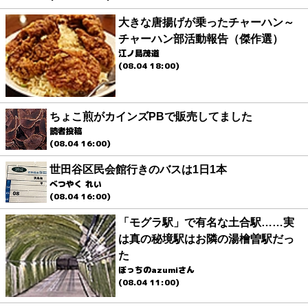
大きな唐揚げが乗ったチャーハン～
チャーハン部活動報告（傑作選）
江ノ島茂道
(08.04 18:00)
ちょこ煎がカインズPBで販売してました
読者投稿
(08.04 16:00)
世田谷区民会館行きのバスは1日1本
べつやく れい
(08.04 16:00)
「モグラ駅」で有名な土合駅……実
は真の秘境駅はお隣の湯檜曽駅だっ
た
ぼっちのazumiさん
(08.04 11:00)