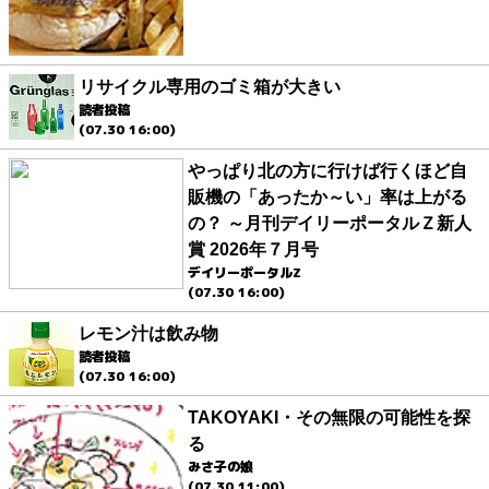
リサイクル専用のゴミ箱が大きい
読者投稿
(07.30 16:00)
やっぱり北の方に行けば行くほど自
販機の「あったか～い」率は上がる
の？ ～月刊デイリーポータルＺ新人
賞 2026年７月号
デイリーポータルZ
(07.30 16:00)
レモン汁は飲み物
読者投稿
(07.30 16:00)
TAKOYAKI・その無限の可能性を探
る
みさ子の娘
(07.30 11:00)