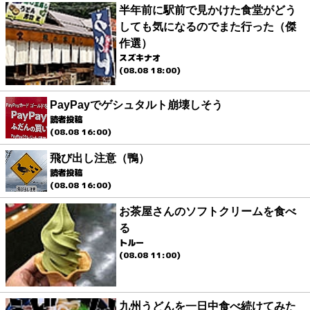
半年前に駅前で見かけた食堂がどう
しても気になるのでまた行った（傑
作選）
スズキナオ
(08.08 18:00)
PayPayでゲシュタルト崩壊しそう
読者投稿
(08.08 16:00)
飛び出し注意（鴨）
読者投稿
(08.08 16:00)
お茶屋さんのソフトクリームを食べ
る
トルー
(08.08 11:00)
九州うどんを一日中食べ続けてみた