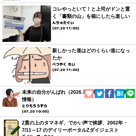
コレやっといて！と上司がドンと置
く「書類の山」を箱にしたら楽しい
んちゅたぐい
(07.20 11:00)
新しかった道はどのくらい道になっ
たか
べつやく れい
(07.20 11:00)
未来の自分がんばれ（2026.7.20 朝エッセイと更新
情報）
とりもちうずら
(07.20 10:00)
2貫の上のタマネギ、でかい声で挨拶、2002年・
7/11～17 のデイリーポータルZダイジェスト