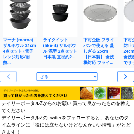
マーナ (marna)
ライクイット
下村企販 フライ
下村
ザルボウル 21cm
(like-it) ザルボウ
パンで使える 蒸
防止
4点セット (電子
ル 深型 2点セット
しざる 25cm
24c
レンジ対応/耐
日本製 直径約2…
【日本製】 食洗
食洗
熱…
機対応 フライ…
でサ
デイリーポータルZからのお願い 買って良かったものを教え
てください
デイリーポータルZのTwitterをフォローすると、あなたのタ
イムラインに「役には立たないけどなんかいい情報」がとど
きます！