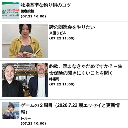
牧場基準な釣り餌のコツ
読者投稿
(07.22 16:00)
詩の朗読会をやりたい
文園うどん
(07.22 11:00)
約款、読まなきゃだめですか？～生
命保険の聞きにくいことを聞く
林雄司
(07.22 11:00)
ゲームの２周目（2026.7.22 朝エッセイと更新情
報）
トルー
(07.22 10:00)