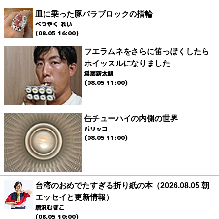
皿に乗った豚バラブロックの指輪
べつやく れい
(08.05 16:00)
フエラムネをさらに笛っぽくしたら
ホイッスルになりました
爲房新太朗
(08.05 11:00)
缶チューハイの内側の世界
パリッコ
(08.05 11:00)
台湾のおめでたすぎる折り紙の本（2026.08.05 朝
エッセイと更新情報）
唐沢むぎこ
(08.05 10:00)