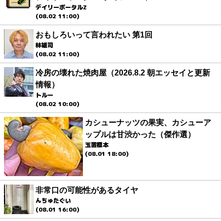
デイリーポータルZ
(08.02 11:00)
おもしろいって言われたい 第1回
林雄司
(08.02 11:00)
冷房の壊れた焼肉屋（2026.8.2 朝エッセイと更新
情報）
トルー
(08.02 10:00)
カシューナッツの果実、カシューア
ップルは甘渋かった（傑作選）
玉置標本
(08.01 18:00)
非常口の可能性があるタイヤ
んちゅたぐい
(08.01 16:00)