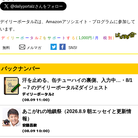
デイリーポータルZは、Amazonアソシエイト・プログラムに参加して
います。
デ
イ
リ
ー
ポ
ー
タ
ル
Z
を
サ
ポ
ー
ト
す
る
(
1,000円
/
月
税
別
)
無料
メルマガ
SNS!
バックナンバー
汗を止める、缶チューハイの裏側、入力中…・8/1
～7 のデイリーポータルZダイジェスト
デイリーポータルZ
(08.09 11:00)
あこがれの地鎮祭（2026.8.9 朝エッセイと更新情
報）
安藤昌教
(08.09 10:00)