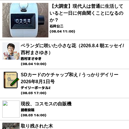
【大調査】現代人は普通に生活して
いると一日に何曲聞くことになるの
か？
石井公二
(08.04 11:00)
ベランダに咲いた小さな花（2026.8.4 朝エッセイ/
西村まさゆき）
西村まさゆき
(08.04 10:00)
SDカードのケチャップ和え / うっかりデイリー
2026年8月1日号
デイリーポータルZ
(08.03 17:00)
現役、コスモスの自販機
読者投稿
(08.03 16:00)
取り残された木