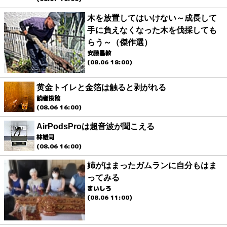
木を放置してはいけない～成長して
手に負えなくなった木を伐採しても
らう～（傑作選）
安藤昌教
(08.06 18:00)
黄金トイレと金箔は触ると剥がれる
読者投稿
(08.06 16:00)
AirPodsProは超音波が聞こえる
林雄司
(08.06 16:00)
姉がはまったガムランに自分もはま
ってみる
まいしろ
(08.06 11:00)