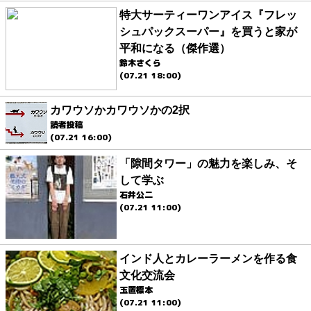
特大サーティーワンアイス『フレッ
シュパックスーパー』を買うと家が
平和になる（傑作選）
鈴木さくら
(07.21 18:00)
カワウソかカワウソかの2択
読者投稿
(07.21 16:00)
「隙間タワー」の魅力を楽しみ、そ
して学ぶ
石井公二
(07.21 11:00)
インド人とカレーラーメンを作る食
文化交流会
玉置標本
(07.21 11:00)