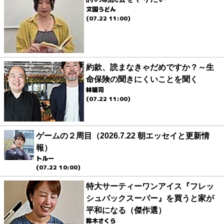
文園うどん
(07.22 11:00)
約款、読まなきゃだめですか？～生
命保険の聞きにくいことを聞く
林雄司
(07.22 11:00)
ゲームの２周目（2026.7.22 朝エッセイと更新情
報）
トルー
(07.22 10:00)
特大サーティーワンアイス『フレッ
シュパックスーパー』を買うと家が
平和になる（傑作選）
鈴木さくら