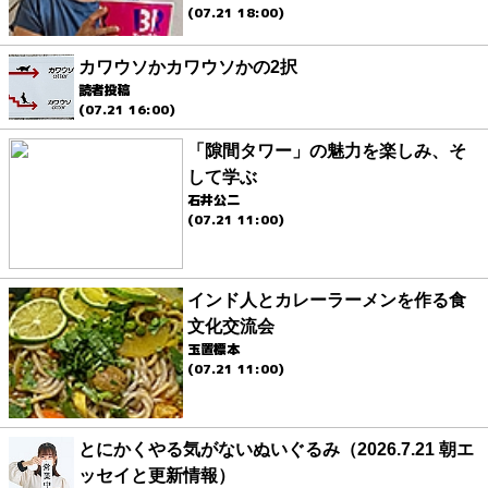
(07.21 18:00)
カワウソかカワウソかの2択
読者投稿
(07.21 16:00)
「隙間タワー」の魅力を楽しみ、そ
して学ぶ
石井公二
(07.21 11:00)
インド人とカレーラーメンを作る食
文化交流会
玉置標本
(07.21 11:00)
とにかくやる気がないぬいぐるみ（2026.7.21 朝エ
ッセイと更新情報）