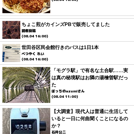
ちょこ煎がカインズPBで販売してました
読者投稿
(08.04 16:00)
世田谷区民会館行きのバスは1日1本
べつやく れい
(08.04 16:00)
「モグラ駅」で有名な土合駅……実
は真の秘境駅はお隣の湯檜曽駅だっ
た
ぼっちのazumiさん
(08.04 11:00)
【大調査】現代人は普通に生活して
いると一日に何曲聞くことになるの
か？
石井公二