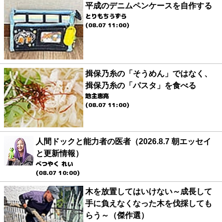
平成のデニムペンケースを自作する
とりもちうずら
(08.07 11:00)
揖保乃糸の「そうめん」ではなく、
揖保乃糸の「パスタ」を食べる
地主恵亮
(08.07 11:00)
人間ドックと能力者の医者（2026.8.7 朝エッセイ
と更新情報）
べつやく れい
(08.07 10:00)
木を放置してはいけない～成長して
手に負えなくなった木を伐採しても
らう～（傑作選）