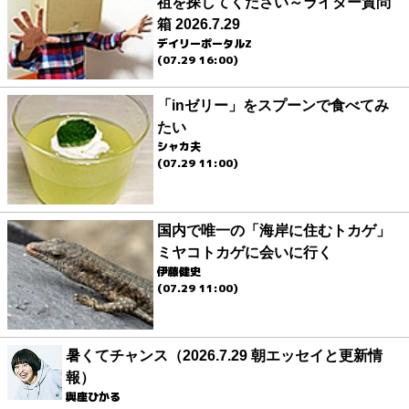
祖を探してください～ライター質問
箱 2026.7.29
デイリーポータルZ
(07.29 16:00)
「inゼリー」をスプーンで食べてみ
たい
シャカ夫
(07.29 11:00)
国内で唯一の「海岸に住むトカゲ」
ミヤコトカゲに会いに行く
伊藤健史
(07.29 11:00)
暑くてチャンス（2026.7.29 朝エッセイと更新情
報）
與座ひかる