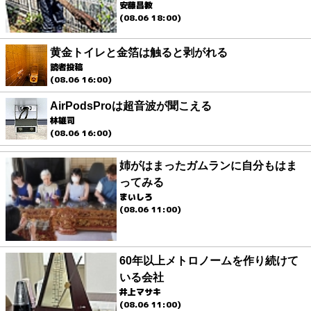
安藤昌教
(08.06 18:00)
黄金トイレと金箔は触ると剥がれる
読者投稿
(08.06 16:00)
AirPodsProは超音波が聞こえる
林雄司
(08.06 16:00)
姉がはまったガムランに自分もはま
ってみる
まいしろ
(08.06 11:00)
60年以上メトロノームを作り続けて
いる会社
井上マサキ
(08.06 11:00)