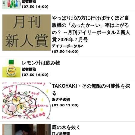
読者投稿
(07.30 16:00)
やっぱり北の方に行けば行くほど自
販機の「あったか～い」率は上がる
の？ ～月刊デイリーポータルＺ新人
賞 2026年７月号
デイリーポータルZ
(07.30 16:00)
レモン汁は飲み物
読者投稿
(07.30 16:00)
TAKOYAKI・その無限の可能性を探
る
みさ子の娘
(07.30 11:00)
庭の木を抜く
江ノ島茂道