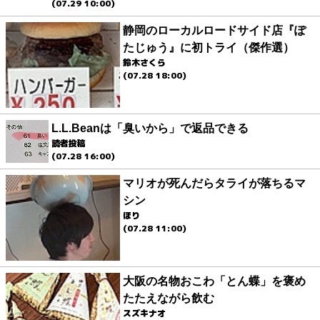
(07.29 10:00)
静岡のローカルロードサイド店『ぽ
たじゅう』に初トライ（傑作選）
鈴木さくら
(07.28 18:00)
L.L.Beanは「臭いから」で返品できる
読者投稿
(07.28 16:00)
マリオが死んだらタライが落ちるマ
シン
ほり
(07.28 11:00)
大阪の名物おこわ「とん蝶」を褒め
たたえながら飲む
スズキナオ