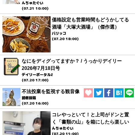
んちゅたぐい
(07.21 10:00)
価格設定も営業時間もどうかしてる
酒場「大塚大酒場」（傑作選）
パリッコ
(07.20 18:00)
なにをディグってますか？ / うっかりデイリー
2026年7月18日号
デイリーポータルZ
(07.20 17:00)
不法投棄を監視する観音像
読者投稿
(07.20 16:00)
コレやっといて！と上司がドンと置
く「書類の山」を箱にしたら楽しい
んちゅたぐい
(07.20 11:00)