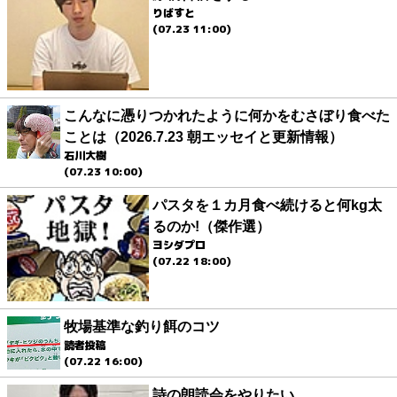
りばすと
(07.23 11:00)
こんなに憑りつかれたように何かをむさぼり食べた
ことは（2026.7.23 朝エッセイと更新情報）
石川大樹
(07.23 10:00)
パスタを１カ月食べ続けると何kg太
るのか!（傑作選）
ヨシダプロ
(07.22 18:00)
牧場基準な釣り餌のコツ
読者投稿
(07.22 16:00)
詩の朗読会をやりたい