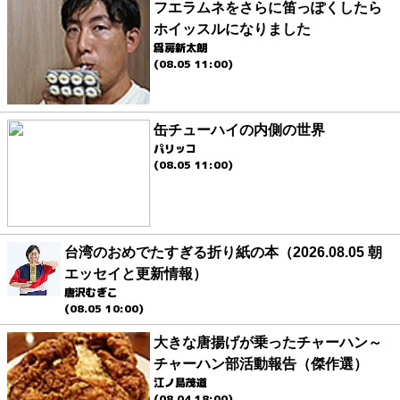
フエラムネをさらに笛っぽくしたら
ホイッスルになりました
爲房新太朗
(08.05 11:00)
缶チューハイの内側の世界
パリッコ
(08.05 11:00)
台湾のおめでたすぎる折り紙の本（2026.08.05 朝
エッセイと更新情報）
唐沢むぎこ
(08.05 10:00)
大きな唐揚げが乗ったチャーハン～
チャーハン部活動報告（傑作選）
江ノ島茂道
(08.04 18:00)