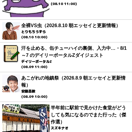
(08.10 11:00)
全裸VS虫（2026.8.10 朝エッセイと更新情報）
とりもちうずら
(08.10 10:00)
汗を止める、缶チューハイの裏側、入力中…・8/1
～7 のデイリーポータルZダイジェスト
デイリーポータルZ
(08.09 11:00)
あこがれの地鎮祭（2026.8.9 朝エッセイと更新情
報）
安藤昌教
(08.09 10:00)
半年前に駅前で見かけた食堂がどう
しても気になるのでまた行った（傑
作選）
スズキナオ