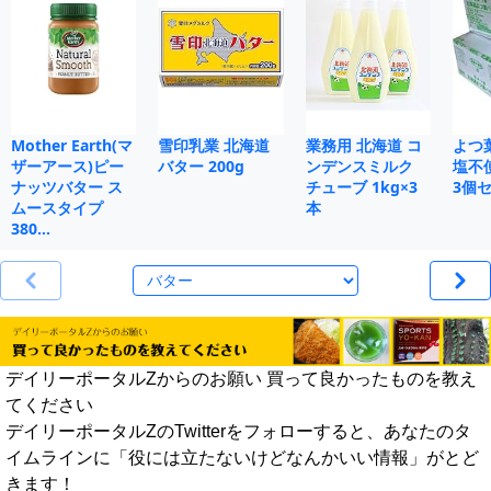
Mother Earth(マ
雪印乳業 北海道
業務用 北海道 コ
よつ
ザーアース)ピー
バター 200g
ンデンスミルク
塩不使
ナッツバター ス
チューブ 1kg×3
3個
ムースタイプ
本
380…
デイリーポータルZからのお願い 買って良かったものを教え
てください
デイリーポータルZのTwitterをフォローすると、あなたのタ
イムラインに「役には立たないけどなんかいい情報」がとど
きます！