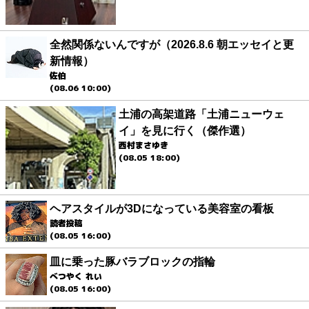
全然関係ないんですが（2026.8.6 朝エッセイと更
新情報）
佐伯
(08.06 10:00)
土浦の高架道路「土浦ニューウェ
イ」を見に行く（傑作選）
西村まさゆき
(08.05 18:00)
ヘアスタイルが3Dになっている美容室の看板
読者投稿
(08.05 16:00)
皿に乗った豚バラブロックの指輪
べつやく れい
(08.05 16:00)