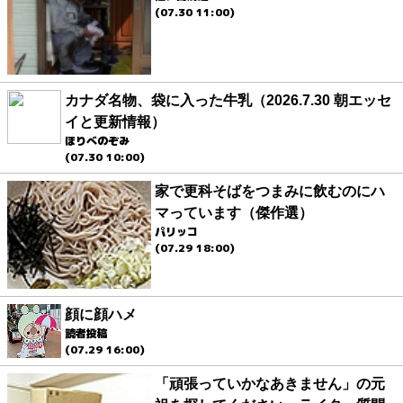
(07.30 11:00)
カナダ名物、袋に入った牛乳（2026.7.30 朝エッセ
イと更新情報）
ほりべのぞみ
(07.30 10:00)
家で更科そばをつまみに飲むのにハ
マっています（傑作選）
パリッコ
(07.29 18:00)
顔に顔ハメ
読者投稿
(07.29 16:00)
「頑張っていかなあきません」の元