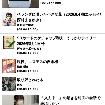
(08.04 11:00)
ベランダに咲いた小さな花（2026.8.4 朝エッセイ/
西村まさゆき）
西村まさゆき
(08.04 10:00)
SDカードのケチャップ和え / うっかりデイリー
2026年8月1日号
デイリーポータルZ
(08.03 17:00)
現役、コスモスの自販機
読者投稿
(08.03 16:00)
取り残された木
ほり
(08.03 16:00)
「入力中…」の動きを対面の会話で
表現したい