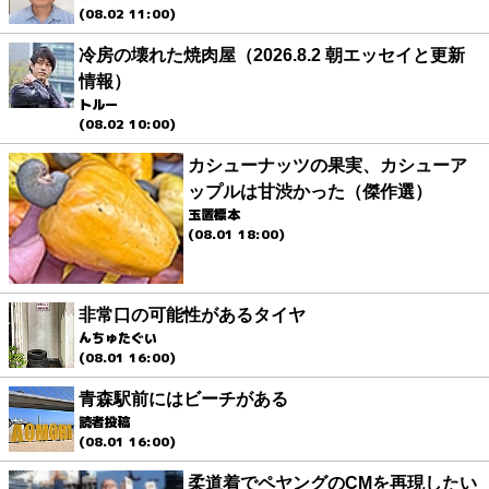
(08.02 11:00)
冷房の壊れた焼肉屋（2026.8.2 朝エッセイと更新
情報）
トルー
(08.02 10:00)
カシューナッツの果実、カシューア
ップルは甘渋かった（傑作選）
玉置標本
(08.01 18:00)
非常口の可能性があるタイヤ
んちゅたぐい
(08.01 16:00)
青森駅前にはビーチがある
読者投稿
(08.01 16:00)
柔道着でペヤングのCMを再現したい