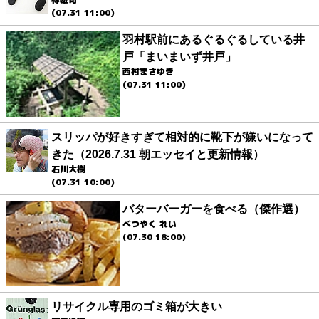
(07.31 11:00)
羽村駅前にあるぐるぐるしている井
戸「まいまいず井戸」
西村まさゆき
(07.31 11:00)
スリッパが好きすぎて相対的に靴下が嫌いになって
きた（2026.7.31 朝エッセイと更新情報）
石川大樹
(07.31 10:00)
バターバーガーを食べる（傑作選）
べつやく れい
(07.30 18:00)
リサイクル専用のゴミ箱が大きい