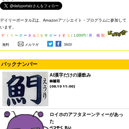
デイリーポータルZは、Amazonアソシエイト・プログラムに参加して
います。
デ
イ
リ
ー
ポ
ー
タ
ル
Z
を
サ
ポ
ー
ト
す
る
(
1,000円
/
月
税
別
)
無料
メルマガ
SNS!
バックナンバー
AI漢字だけの湯飲み
林雄司
(08.10 11:00)
ロイホのアフタヌーンティーがあっ
た
べつやく れい