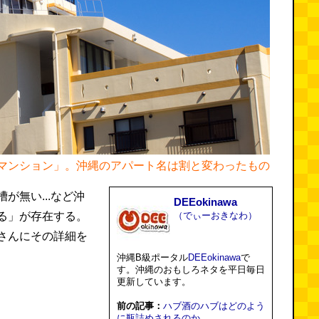
マンション」。沖縄のアパート名は割と変わったもの
が無い...など沖
DEEokinawa
る」が存在する。
（でぃーおきなわ）
さんにその詳細を
沖縄B級ポータル
DEEokinawa
で
す。沖縄のおもしろネタを平日毎日
更新しています。
前の記事：
ハブ酒のハブはどのよう
に瓶詰めされるのか