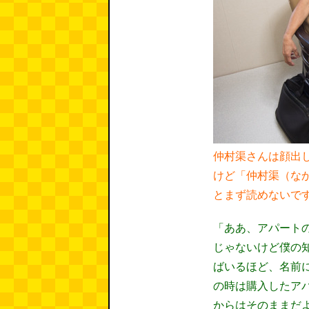
仲村渠さんは顔出
けど「仲村渠（な
とまず読めないで
「ああ、アパート
じゃないけど僕の
ばいるほど、名前
の時は購入したア
からはそのままだ