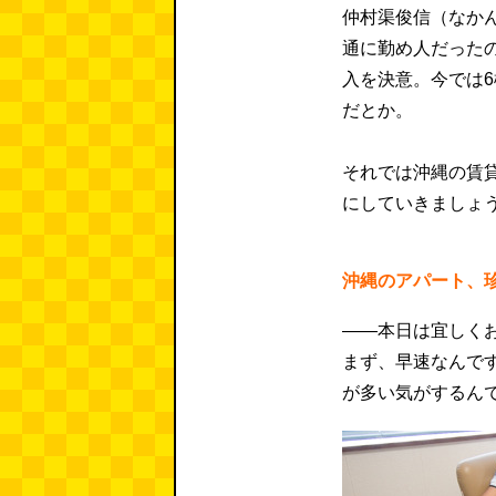
仲村渠俊信（なか
通に勤め人だった
入を決意。今では
だとか。
それでは沖縄の賃
にしていきましょ
沖縄のアパート、
――本日は宜しく
まず、早速なんで
が多い気がするん