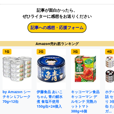
記事が面白かったら、
ぜひライターに感想をお送りください
記事への感想・応援フォーム
Amazon売れ筋ランキング
1位
2位
3位
4位
by Amazon シー
伊藤食品 あいこ
キッコーマン食品
ホテ
チキン Lフレーク
ちゃん 青の鯖水
キッコーマン デ
詰 
70g×12缶
煮 食塩不使用
ルモンテ 完熟カ
り 3
150g缶×24個入
ットトマト
缶 た
388g×6個
ガ…