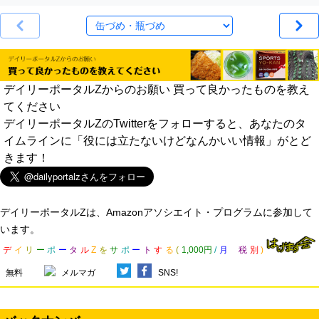
デイリーポータルZからのお願い 買って良かったものを教え
てください
デイリーポータルZのTwitterをフォローすると、あなたのタ
イムラインに「役には立たないけどなんかいい情報」がとど
きます！
デイリーポータルZは、Amazonアソシエイト・プログラムに参加して
います。
デ
イ
リ
ー
ポ
ー
タ
ル
Z
を
サ
ポ
ー
ト
す
る
(
1,000円
/
月
税
別
)
無料
メルマガ
SNS!