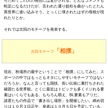
らためてこの人の発想には驚かされる。どんなコメントも
蛇足になるだけだが、言われた通り蚊柱を曲がったとたん
異世界に迷い込みそう。とっくに壊されたはずの母校が現
れたりとか。
それでは次回のモチーフを発表する。
「相撲」
次回モチーフ
現在、秋場所の最中ということで「相撲」にしてみた。ス
ポーツの中ではもっともネタにしやすいモチーフではない
だろうか。なんと言っても国技、長い伝統に裏打ちされた
確固たる世界観。とくに最近はトピックも多くイジれる要
素はいくらでもある。もちろん萌え、BL要素もアリだ。
諸君たちの作品で「書き出し場所」を開催したい。締め切
りは１０月３日正午、発表は１０月５日を予定している。