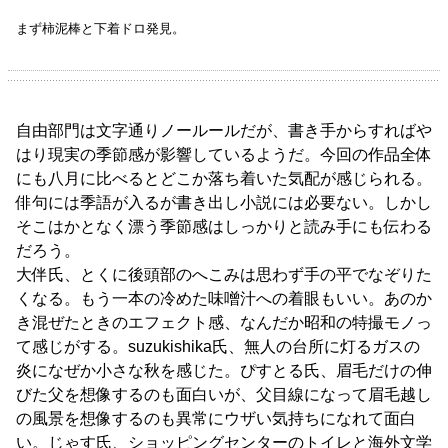
まず柿泥棒と下着ドロ発見。
自由部門は文字通りノールールだが、書き手からすればや
はり現実の季節感が影響しているようだ。今回の作品全体
にも八月に比べるとどこか落ち着いた気配が感じられる。
俳句には季語が入るが書き出し小説には必要ない。しかし
そこはかとなく漂う季節感はしっかりと読み手にも伝わる
だろう。
大伴氏、とくに後頭部のへこみは思わず手の平でなぞりた
くなる。もう一本の冷めた味噌汁への着眼もいい。あのか
き混ぜたときのエフェクト感、なんだか昭和の特撮モノっ
て感じがする。suzukishika氏、無人の台所に灯るガスの
炎になぜか小さな秋を感じた。ぴすとる氏、眉毛だけの伸
びた父を想像するのも面白いが、父目線になって眉毛越し
の風景を想像するのも異常にウザい気持ちになれて面白
い。じゃす氏、ショッピングセンターのトイレと海外文学