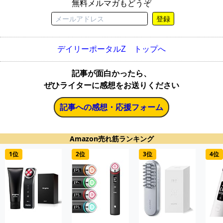
無料メルマガもどうぞ
登録
デイリーポータルZ トップへ
記事が面白かったら、
ぜひライターに感想をお送りください
記事への感想・応援フォーム
Amazon売れ筋ランキング
1位
2位
3位
4位