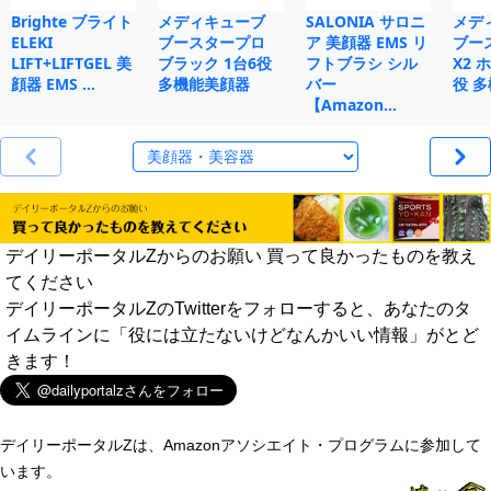
Brighte ブライト
メディキューブ
SALONIA サロニ
メデ
ELEKI
ブースタープロ
ア 美顔器 EMS リ
ブー
LIFT+LIFTGEL 美
ブラック 1台6役
フトブラシ シル
X2 
顔器 EMS …
多機能美顔器
バー
役 
【Amazon…
デイリーポータルZからのお願い 買って良かったものを教え
てください
デイリーポータルZのTwitterをフォローすると、あなたのタ
イムラインに「役には立たないけどなんかいい情報」がとど
きます！
デイリーポータルZは、Amazonアソシエイト・プログラムに参加して
います。