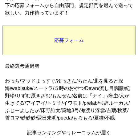
下の応募フォームから自由部門、規定部門を選んで送って
欲しい。力作待っています！
応募フォーム
最終選考通過者
わっち/マッドまっすぐ/ゆっきん/ちたん/北を見ると深
海/wabisuke/スートラ/５時のおやつ/Dawn/流し目髑髏/紀
野珍/りずむ原きざむ/もんぜん/名前は「ナイ」/米虫/人が
生きてる/アイアイ/トミ子/イワモト/prefab/弔辞ルーカス/
ふじーよしたか/床野誰太/築地3号/海渡り浮雲/吉蔵/秋菜/
哲ロマ/砂砂砂/翌日未明/pueda/もろもろ/夏猫/不眠
記事ランキングやリレーコラムが届く