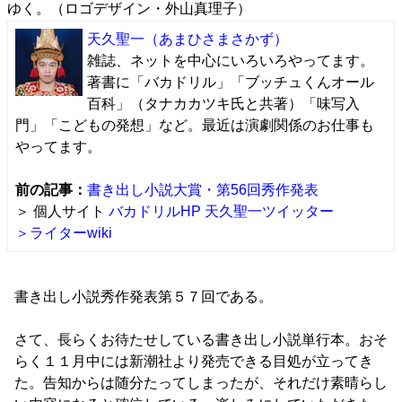
ゆく。（ロゴデザイン・外山真理子）
天久聖一
（あまひさまさかず）
雑誌、ネットを中心にいろいろやってます。
著書に「バカドリル」「ブッチュくんオール
百科」（タナカカツキ氏と共著）「味写入
門」「こどもの発想」など。最近は演劇関係のお仕事も
やってます。
前の記事：
書き出し小説大賞・第56回秀作発表
＞ 個人サイト
バカドリルHP
天久聖一ツイッター
＞ライターwiki
書き出し小説秀作発表第５７回である。
さて、長らくお待たせしている書き出し小説単行本。おそ
らく１１月中には新潮社より発売できる目処が立ってき
た。告知からは随分たってしまったが、それだけ素晴らし