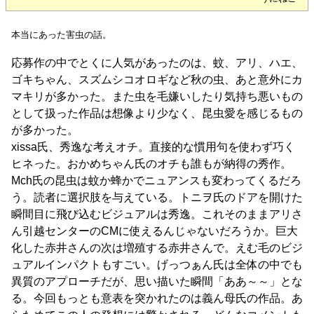
本当にあった害虫の話。
応募作の中でとくに人気があったのは、蚊、アリ、ハエ、
ゴキちゃん、スズムシコオロギなど秋の虫、あと意外にカ
マキリが多かった。また虫を毛嫌いしたり気持ち悪いもの
として扱った作品は想像より少なく、昆虫愛を感じるもの
が多かった。
xissa氏、秀逸な考えオチ。直接的な慣用句を使わず巧く
ヒネった。おかめちゃん氏のオチも誰もが納得の秀作。
Mch氏の昆虫は蚊か蜂かでニュアンスも変わってくるだろ
う。読者に選択肢を与えている。トニヲ氏のドアを開けた
瞬間目に飛び込むビジュアルは秀逸。これそのままアリさ
ん引越センターのCMに使えるんじゃないだろうか。巨大
化した赤井さんの次は増殖する赤井さんで。えむ毛のビジ
ュアルインパクトもすごい。げっつぁん氏は全体の中でも
異質のアプローチだが、思い描いた瞬間「ああ～～」とな
る。今回もっとも意表を突かれたのは義ん母氏の作品。あ