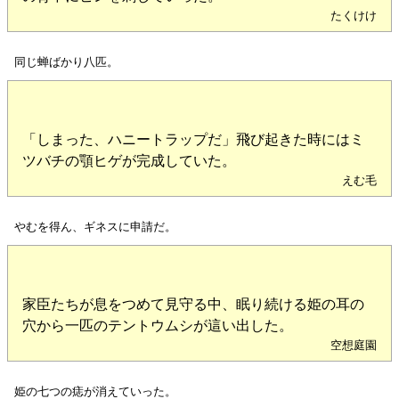
たくけけ
同じ蝉ばかり八匹。
「しまった、ハニートラップだ」飛び起きた時にはミ
ツバチの顎ヒゲが完成していた。
えむ毛
やむを得ん、ギネスに申請だ。
家臣たちが息をつめて見守る中、眠り続ける姫の耳の
穴から一匹のテントウムシが這い出した。
空想庭園
姫の七つの痣が消えていった。