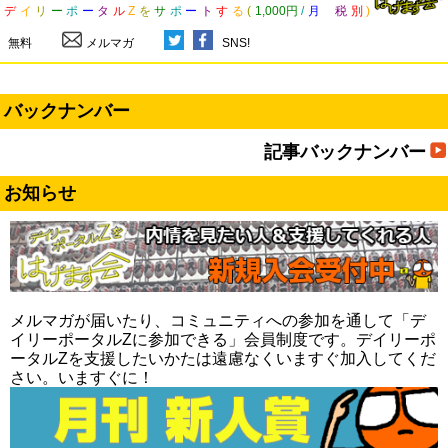
デ
イ
リ
ー
ポ
ー
タ
ル
Z
を
サ
ポ
ー
ト
す
る
(
1,000円
/
月
税
別
)
無料
メルマガ
SNS!
バックナンバー
記事バックナンバー
お知らせ
メルマガが届いたり、コミュニティへの参加を通して「デ
イリーポータルZに参加できる」会員制度です。デイリーポ
ータルZを支援したいかたは遠慮なくいますぐ加入してくだ
さい。いますぐに！