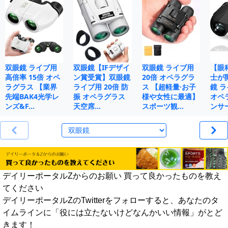
双眼鏡 ライブ用
双眼鏡【IFデザイ
双眼鏡 ライブ用
【眼
高倍率 15倍 オペ
ン賞受賞】双眼鏡
20倍 オペラグラ
士が
ラグラス 【業界
ライブ用 20倍 防
ス 【超軽量·お子
鏡 ラ
先端BAK4光学レ
振 オペラグラス
様や女性に最適】
オペ
ンズ&F…
天空席…
スポーツ観…
ンサ
デイリーポータルZからのお願い 買って良かったものを教え
てください
デイリーポータルZのTwitterをフォローすると、あなたのタ
イムラインに「役には立たないけどなんかいい情報」がとど
きます！