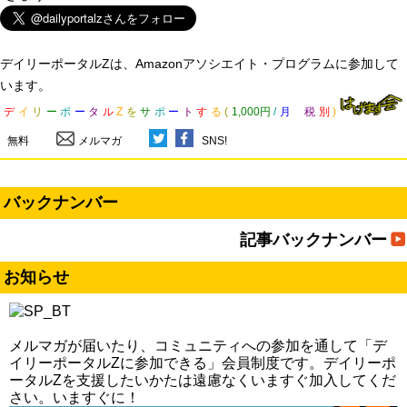
デイリーポータルZは、Amazonアソシエイト・プログラムに参加して
います。
デ
イ
リ
ー
ポ
ー
タ
ル
Z
を
サ
ポ
ー
ト
す
る
(
1,000円
/
月
税
別
)
無料
メルマガ
SNS!
バックナンバー
記事バックナンバー
お知らせ
メルマガが届いたり、コミュニティへの参加を通して「デ
イリーポータルZに参加できる」会員制度です。デイリーポ
ータルZを支援したいかたは遠慮なくいますぐ加入してくだ
さい。いますぐに！