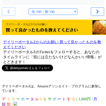
デイリーポータルZからのお願い 買って良かったものを教
えてください
デイリーポータルZのTwitterをフォローすると、あなたの
タイムラインに「役には立たないけどなんかいい情報」が
とどきます！
デイリーポータルZは、Amazonアソシエイト・プログラムに参加し
ています。
デ
イ
リ
ー
ポ
ー
タ
ル
Z
を
サ
ポ
ー
ト
す
る
(
1,000円
/
月
税
別
)