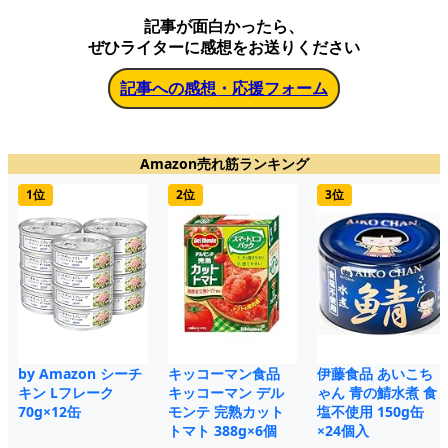
記事が面白かったら、
ぜひライターに感想をお送りください
記事への感想・応援フォーム
Amazon売れ筋ランキング
1位
2位
3位
by Amazon シーチ
キッコーマン食品
伊藤食品 あいこち
キン Lフレーク
キッコーマン デル
ゃん 青の鯖水煮 食
70g×12缶
モンテ 完熟カット
塩不使用 150g缶
トマト 388g×6個
×24個入