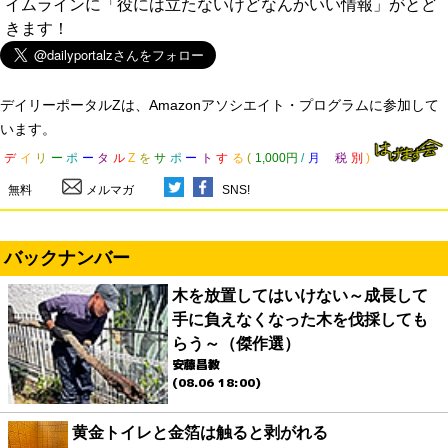
イムラインに「役には立たないけどなんかいい情報」がとど
きます！
デイリーポータルZは、Amazonアソシエイト・プログラムに参加して
います。
デ
イ
リ
ー
ポ
ー
タ
ル
Z
を
サ
ポ
ー
ト
す
る
(
1,000円
/
月
税
別
)
無料
メルマガ
SNS!
バックナンバー
木を放置してはいけない～成長して
手に負えなくなった木を伐採しても
らう～（傑作選）
安藤昌教
(08.06 18:00)
黄金トイレと金箔は触ると剥がれる