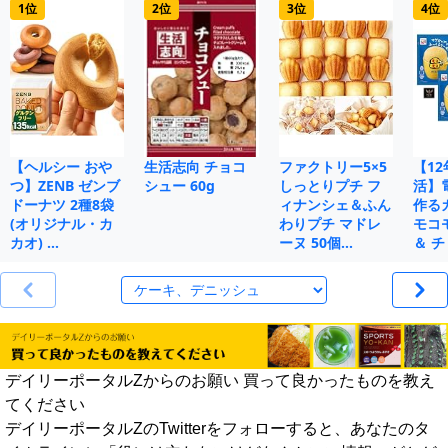
1位
2位
3位
4位
【ヘルシー おや
生活志向 チョコ
ファクトリー5×5
【1
つ】ZENB ゼンブ
シュー 60g
しっとりプチ フ
活】
ドーナツ 2種8袋
ィナンシェ＆ふん
作る
(オリジナル・カ
わりプチ マドレ
モコ
カオ) …
ーヌ 50個…
＆ チ
デイリーポータルZからのお願い 買って良かったものを教え
てください
デイリーポータルZのTwitterをフォローすると、あなたのタ