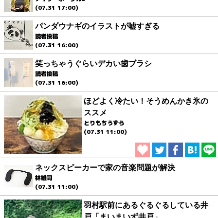
(07.31 17:00)
パンダウナギのイラストが嘘すぎる
読者投稿
(07.31 16:00)
笑っちゃうぐらいデカい歯ブラシ
読者投稿
(07.31 16:00)
ほどよく冷たい！そうめんかき氷の
ススメ
とりもちうずら
(07.31 11:00)
ネックスピーカーで家の音楽問題が解決
林雄司
(07.31 11:00)
羽村駅前にあるぐるぐるしている井
戸「まいまいず井戸」