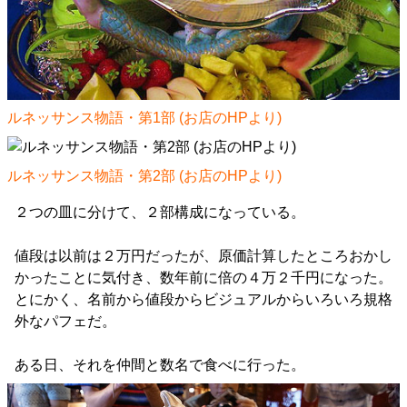
ルネッサンス物語・第1部 (お店のHPより)
ルネッサンス物語・第2部 (お店のHPより)
２つの皿に分けて、２部構成になっている。
値段は以前は２万円だったが、原価計算したところおかし
かったことに気付き、数年前に倍の４万２千円になった。
とにかく、名前から値段からビジュアルからいろいろ規格
外なパフェだ。
ある日、それを仲間と数名で食べに行った。