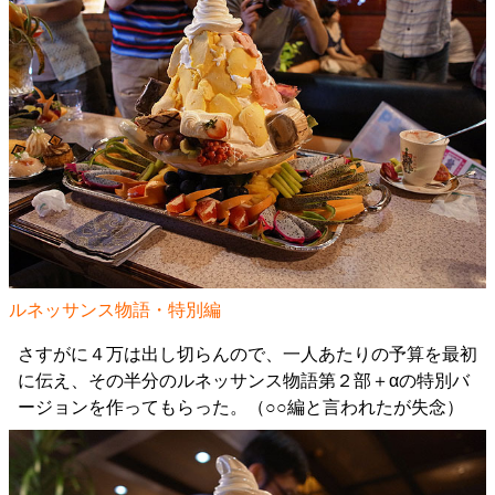
ルネッサンス物語・特別編
さすがに４万は出し切らんので、一人あたりの予算を最初
に伝え、その半分のルネッサンス物語第２部＋αの特別バ
ージョンを作ってもらった。（○○編と言われたが失念）