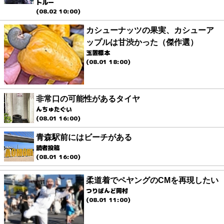
トルー
(08.02 10:00)
カシューナッツの果実、カシューア
ップルは甘渋かった（傑作選）
玉置標本
(08.01 18:00)
非常口の可能性があるタイヤ
んちゅたぐい
(08.01 16:00)
青森駅前にはビーチがある
読者投稿
(08.01 16:00)
柔道着でペヤングのCMを再現したい
つりばんど岡村
(08.01 11:00)