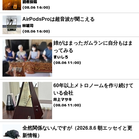
読者投稿
(08.06 16:00)
AirPodsProは超音波が聞こえる
林雄司
(08.06 16:00)
姉がはまったガムランに自分もはま
ってみる
まいしろ
(08.06 11:00)
60年以上メトロノームを作り続けて
いる会社
井上マサキ
(08.06 11:00)
全然関係ないんですが（2026.8.6 朝エッセイと更
新情報）