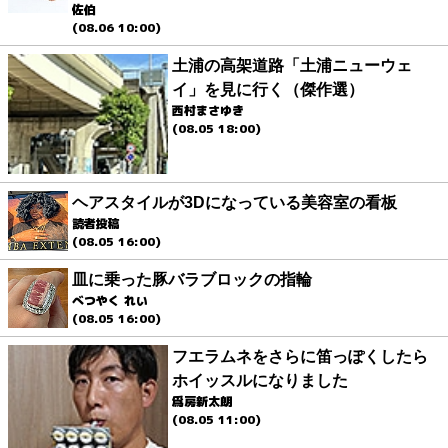
佐伯
(08.06 10:00)
土浦の高架道路「土浦ニューウェ
イ」を見に行く（傑作選）
西村まさゆき
(08.05 18:00)
ヘアスタイルが3Dになっている美容室の看板
読者投稿
(08.05 16:00)
皿に乗った豚バラブロックの指輪
べつやく れい
(08.05 16:00)
フエラムネをさらに笛っぽくしたら
ホイッスルになりました
爲房新太朗
(08.05 11:00)