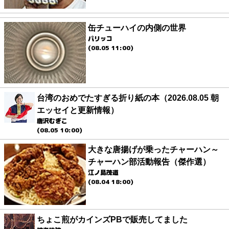
缶チューハイの内側の世界
パリッコ
(08.05 11:00)
台湾のおめでたすぎる折り紙の本（2026.08.05 朝
エッセイと更新情報）
唐沢むぎこ
(08.05 10:00)
大きな唐揚げが乗ったチャーハン～
チャーハン部活動報告（傑作選）
江ノ島茂道
(08.04 18:00)
ちょこ煎がカインズPBで販売してました