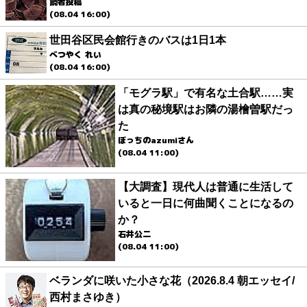
読者投稿
(08.04 16:00)
世田谷区民会館行きのバスは1日1本
べつやく れい
(08.04 16:00)
「モグラ駅」で有名な土合駅……実
は真の秘境駅はお隣の湯檜曽駅だっ
た
ぼっちのazumiさん
(08.04 11:00)
【大調査】現代人は普通に生活して
いると一日に何曲聞くことになるの
か？
石井公二
(08.04 11:00)
ベランダに咲いた小さな花（2026.8.4 朝エッセイ/
西村まさゆき）