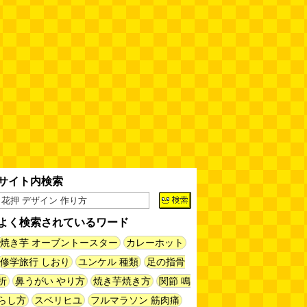
サイト内検索
よく検索されているワード
焼き芋 オーブントースター
カレーホット
修学旅行 しおり
ユンケル 種類
足の指骨
折
鼻うがい やり方
焼き芋焼き方
関節 鳴
らし方
スベリヒユ
フルマラソン 筋肉痛