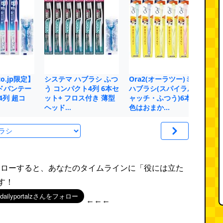
co.jp限定】
システマ ハブラシ ふつ
Ora2(オーラツー)ミー
キ
ドバンテー
う コンパクト4列 6本セ
ハブラシ(スパイラルキ
歯ブ
4列 超コ
ット+ フロス付き 薄型
ャッチ・ふつう)6本※
ヘッド…
色はおまか…
rをフォローすると、あなたのタイムラインに「役には立た
す！
←←←