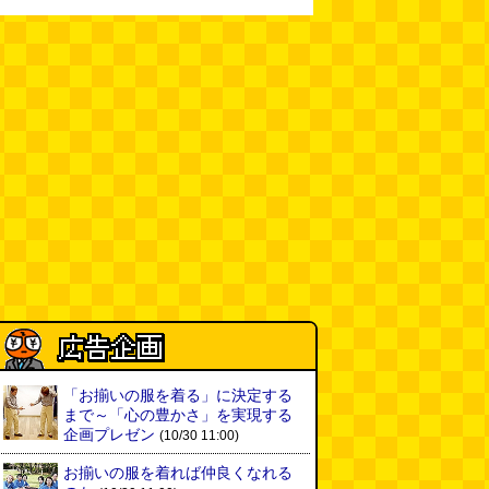
「お揃いの服を着る」に決定する
まで～「心の豊かさ」を実現する
企画プレゼン
(10/30 11:00)
お揃いの服を着れば仲良くなれる