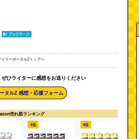
デイリーポータルZトップへ
、ぜひライターに感想をお送りください
ータルZ 感想・応援フォーム
azon売れ筋ランキング
3位
4位
5