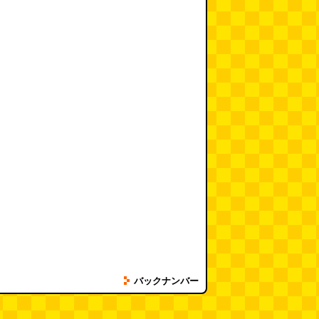
ャップなし タフト24
【Amazon.co.jp限定】
ピュオーラ 【まと
ラシ × 10本 (MS)
NONIO(ノニオ) ハブラ
い】 歯ブラシ コン
シ TYPE-SHA…
ト ふつう (※色は選
ません) …
バックナンバー