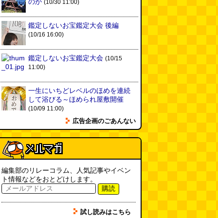
のか
(10/30 11:00)
鑑定しないお宝鑑定大会 後編
(10/16 16:00)
鑑定しないお宝鑑定大会
(10/15
11:00)
一生にいちどレベルのほめを連続
して浴びる～ほめられ屋敷開催
(10/09 11:00)
広告企画のごあんない
編集部のリレーコラム、人気記事やイベン
ト情報などをおとどけします。
購読
試し読みはこちら