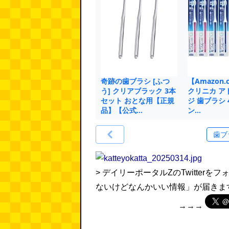
奇跡の歯ブラシ [ふつ
【Amazon.
う] クリアブラック 3本
クリニカ ア
セット おとな用【正規
ジ 歯ブラシ 
品】【公式…
ン…
> デイリーポータルZのTwitte
ないけどなんかいい情報」が届きま
→→→