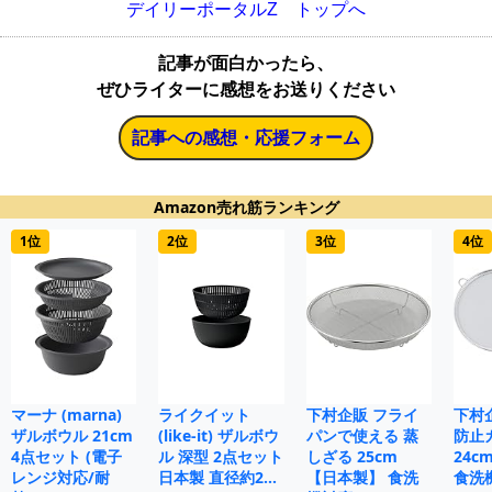
デイリーポータルZ トップへ
記事が面白かったら、
ぜひライターに感想をお送りください
記事への感想・応援フォーム
Amazon売れ筋ランキング
1位
2位
3位
4位
マーナ (marna)
ライクイット
下村企販 フライ
下村
ザルボウル 21cm
(like-it) ザルボウ
パンで使える 蒸
防止
4点セット (電子
ル 深型 2点セット
しざる 25cm
24c
レンジ対応/耐
日本製 直径約2…
【日本製】 食洗
食洗