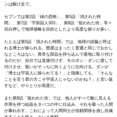
ンは駆け足で。
セブンでは第2話「緑の恐怖」、第5話「消された時
間」、第7話「宇宙囚人303」、第8話「狙われた街」等々
目白押しで地球侵略を目的としたより高度な操りが多い。
たとえば第5話「消された時間」では、地球の頭脳と呼ば
れる博士が操られる。態度はまったく普通と同じでおかし
なところはない。異常な部品を持ち込んで基地に取り付け
るのだが、自分では直接付けず、モロボシ・ダンに渡して
付けさせ、疑いがそっちに向くように仕向ける。ダンが
「博士は宇宙人に操られてる！」と指摘しても、「そんな
ことを言う君の方こそ宇宙人じゃないのかね？」と言い返
すなど、やりとりが高度だ。
また第8話「狙われた街」では、他人がすべて敵に見える
作用を持つ結晶をタバコの中に仕込み、それを吸った人間
が暴れ出す。これによって人間同士が信頼関係を崩し自滅
することを狙う、という作戦。