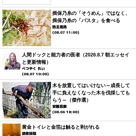
揖保乃糸の「そうめん」ではなく、
揖保乃糸の「パスタ」を食べる
地主恵亮
(08.07 11:00)
人間ドックと能力者の医者（2026.8.7 朝エッセイ
と更新情報）
べつやく れい
(08.07 10:00)
木を放置してはいけない～成長して
手に負えなくなった木を伐採しても
らう～（傑作選）
安藤昌教
(08.06 18:00)
黄金トイレと金箔は触ると剥がれる
読者投稿