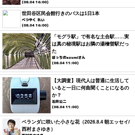
(08.04 16:00)
世田谷区民会館行きのバスは1日1本
べつやく れい
(08.04 16:00)
「モグラ駅」で有名な土合駅……実
は真の秘境駅はお隣の湯檜曽駅だっ
た
ぼっちのazumiさん
(08.04 11:00)
【大調査】現代人は普通に生活して
いると一日に何曲聞くことになるの
か？
石井公二
(08.04 11:00)
ベランダに咲いた小さな花（2026.8.4 朝エッセイ/
西村まさゆき）