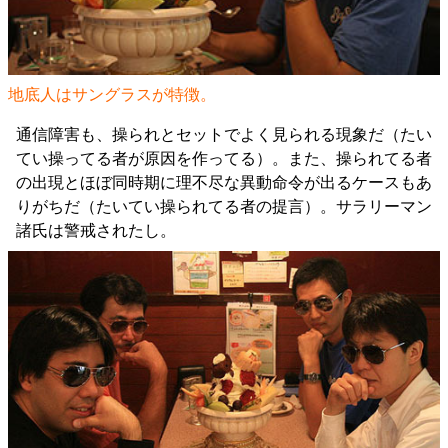
地底人はサングラスが特徴。
通信障害も、操られとセットでよく見られる現象だ（たい
てい操ってる者が原因を作ってる）。また、操られてる者
の出現とほぼ同時期に理不尽な異動命令が出るケースもあ
りがちだ（たいてい操られてる者の提言）。サラリーマン
諸氏は警戒されたし。