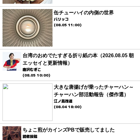
缶チューハイの内側の世界
パリッコ
(08.05 11:00)
台湾のおめでたすぎる折り紙の本（2026.08.05 朝
エッセイと更新情報）
唐沢むぎこ
(08.05 10:00)
大きな唐揚げが乗ったチャーハン～
チャーハン部活動報告（傑作選）
江ノ島茂道
(08.04 18:00)
ちょこ煎がカインズPBで販売してました
読者投稿