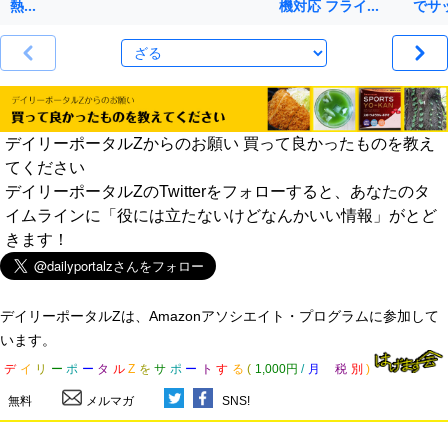
熱…
機対応 フライ…
でサ
デイリーポータルZからのお願い 買って良かったものを教え
てください
デイリーポータルZのTwitterをフォローすると、あなたのタ
イムラインに「役には立たないけどなんかいい情報」がとど
きます！
デイリーポータルZは、Amazonアソシエイト・プログラムに参加して
います。
デ
イ
リ
ー
ポ
ー
タ
ル
Z
を
サ
ポ
ー
ト
す
る
(
1,000円
/
月
税
別
)
無料
メルマガ
SNS!