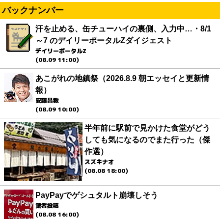
バックナンバー
汗を止める、缶チューハイの裏側、入力中…・8/1
～7 のデイリーポータルZダイジェスト
デイリーポータルZ
(08.09 11:00)
あこがれの地鎮祭（2026.8.9 朝エッセイと更新情
報）
安藤昌教
(08.09 10:00)
半年前に駅前で見かけた食堂がどう
しても気になるのでまた行った（傑
作選）
スズキナオ
(08.08 18:00)
PayPayでゲシュタルト崩壊しそう
読者投稿
(08.08 16:00)