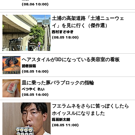
(08.06 10:00)
土浦の高架道路「土浦ニューウェ
イ」を見に行く（傑作選）
西村まさゆき
(08.05 18:00)
ヘアスタイルが3Dになっている美容室の看板
読者投稿
(08.05 16:00)
皿に乗った豚バラブロックの指輪
べつやく れい
(08.05 16:00)
フエラムネをさらに笛っぽくしたら
ホイッスルになりました
爲房新太朗
(08.05 11:00)