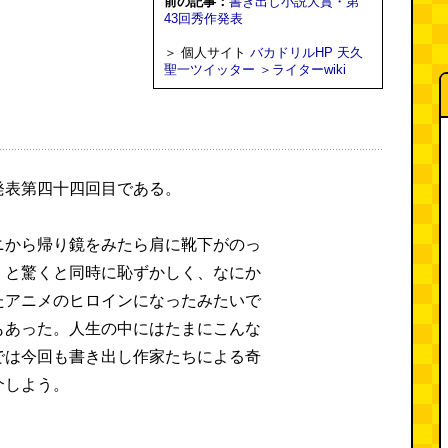
前の記事：
書き出し小説大賞・第
43回秀作発表
＞ 個人サイト
バカドリルHP
天久
聖一ツイッター
＞ライターwiki
発表第四十四回目である。
ニから帰り鏡をみたら肩に靴下がのっ
！と驚くと同時に恥ずかしく、なにか
たアニメのヒロインになったみたいで
もあった。人生の中にはたまにこんな
では今回も書き出し作家たちによる奇
介しよう。