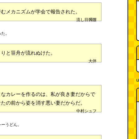
好むメカニズムが学会で報告された。
流し目髑髏
った。
くりと笹舟が流れぬけた。
大伴
u
きなカレーを作るのは、私が良き妻だからで
なたの前から姿を消す悪い妻だからだ。
中村シュフ
レーうどん。