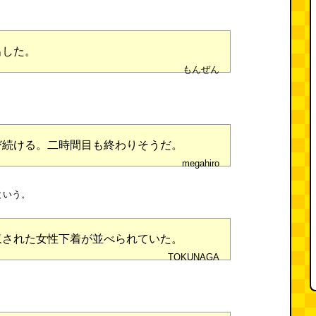
出した。
もんぜん
び続ける。二時間目も終わりそうだ。
megahiro
という。
収された女性下着が並べられていた。
TOKUNAGA