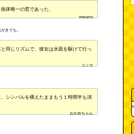
、病床唯一の窓であった。
merumo
はがきでも。
石と同じリズムで、彼女は水面を駆けて行っ
ユッカ
に、シンバルを構えたままもう１時間半も演
u
おかめちゃん