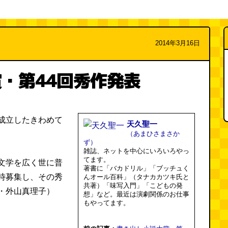
2014年3月16日
・第44回秀作発表
成立したきわめて
天久聖一
（あまひさまさか
ず）
雑誌、ネットを中心にいろいろやっ
てます。
文学を広く世に普
著書に「バカドリル」「ブッチュく
時募集し、その秀
んオール百科」（タナカカツキ氏と
共著）「味写入門」「こどもの発
・外山真理子）
想」など。最近は演劇関係のお仕事
もやってます。