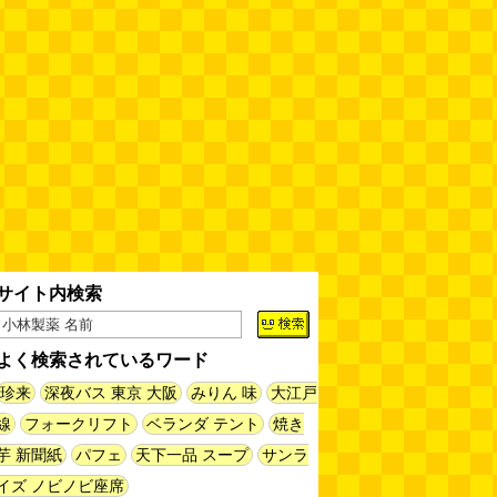
サイト内検索
よく検索されているワード
珍来
深夜バス 東京 大阪
みりん 味
大江戸
線
フォークリフト
ベランダ テント
焼き
芋 新聞紙
パフェ
天下一品 スープ
サンラ
イズ ノビノビ座席