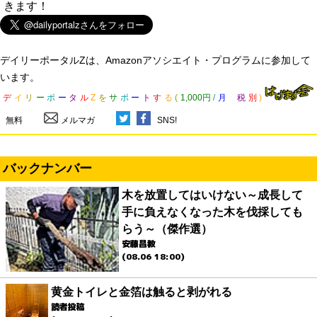
きます！
デイリーポータルZは、Amazonアソシエイト・プログラムに参加して
います。
デ
イ
リ
ー
ポ
ー
タ
ル
Z
を
サ
ポ
ー
ト
す
る
(
1,000円
/
月
税
別
)
無料
メルマガ
SNS!
バックナンバー
木を放置してはいけない～成長して
手に負えなくなった木を伐採しても
らう～（傑作選）
安藤昌教
(08.06 18:00)
黄金トイレと金箔は触ると剥がれる
読者投稿