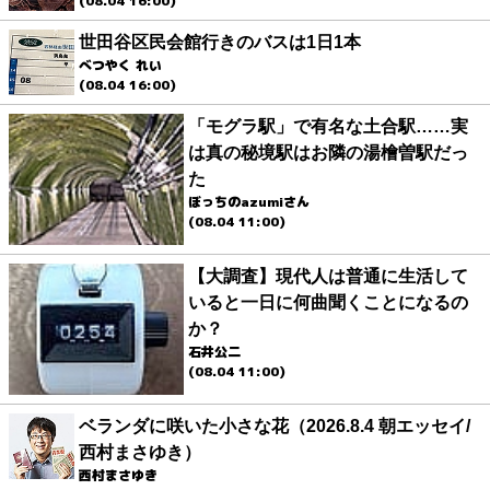
(08.04 16:00)
世田谷区民会館行きのバスは1日1本
べつやく れい
(08.04 16:00)
「モグラ駅」で有名な土合駅……実
は真の秘境駅はお隣の湯檜曽駅だっ
た
ぼっちのazumiさん
(08.04 11:00)
【大調査】現代人は普通に生活して
いると一日に何曲聞くことになるの
か？
石井公二
(08.04 11:00)
ベランダに咲いた小さな花（2026.8.4 朝エッセイ/
西村まさゆき）
西村まさゆき