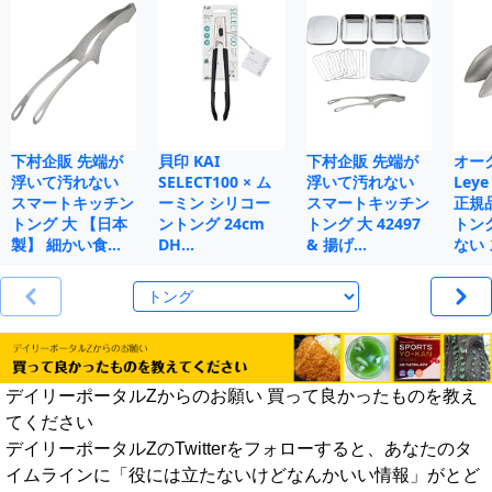
下村企販 先端が
貝印 KAI
下村企販 先端が
オー
浮いて汚れない
SELECT100 × ム
浮いて汚れない
Le
スマートキッチン
ーミン シリコー
スマートキッチン
正規
トング 大 【日本
ントング 24cm
トング 大 42497
トン
製】 細かい食…
DH…
& 揚げ…
ない 
デイリーポータルZからのお願い 買って良かったものを教え
てください
デイリーポータルZのTwitterをフォローすると、あなたのタ
イムラインに「役には立たないけどなんかいい情報」がとど