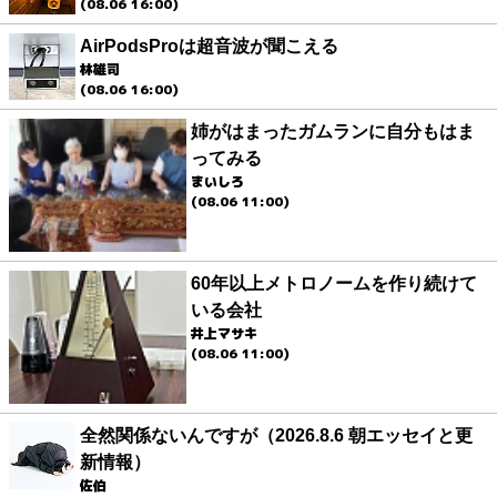
(08.06 16:00)
AirPodsProは超音波が聞こえる
林雄司
(08.06 16:00)
姉がはまったガムランに自分もはま
ってみる
まいしろ
(08.06 11:00)
60年以上メトロノームを作り続けて
いる会社
井上マサキ
(08.06 11:00)
全然関係ないんですが（2026.8.6 朝エッセイと更
新情報）
佐伯