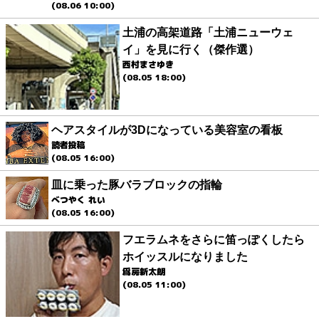
(08.06 10:00)
土浦の高架道路「土浦ニューウェ
イ」を見に行く（傑作選）
西村まさゆき
(08.05 18:00)
ヘアスタイルが3Dになっている美容室の看板
読者投稿
(08.05 16:00)
皿に乗った豚バラブロックの指輪
べつやく れい
(08.05 16:00)
フエラムネをさらに笛っぽくしたら
ホイッスルになりました
爲房新太朗
(08.05 11:00)