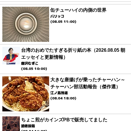
缶チューハイの内側の世界
パリッコ
(08.05 11:00)
台湾のおめでたすぎる折り紙の本（2026.08.05 朝
エッセイと更新情報）
唐沢むぎこ
(08.05 10:00)
大きな唐揚げが乗ったチャーハン～
チャーハン部活動報告（傑作選）
江ノ島茂道
(08.04 18:00)
ちょこ煎がカインズPBで販売してました
読者投稿