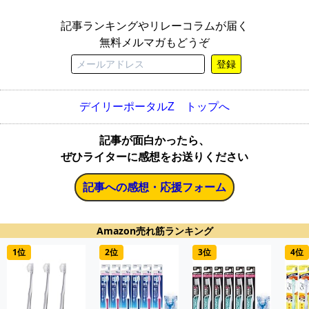
記事ランキングやリレーコラムが届く
無料メルマガもどうぞ
登録
デイリーポータルZ トップへ
記事が面白かったら、
ぜひライターに感想をお送りください
記事への感想・応援フォーム
Amazon売れ筋ランキング
1位
2位
3位
4位