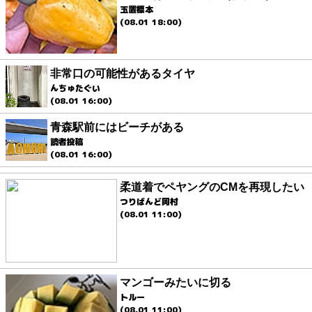
玉置標本
(08.01 18:00)
非常口の可能性があるタイヤ
んちゅたぐい
(08.01 16:00)
青森駅前にはビーチがある
読者投稿
(08.01 16:00)
柔道着でペヤングのCMを再現したい
つりばんど岡村
(08.01 11:00)
マンゴーみたいに切る
トルー
(08.01 11:00)