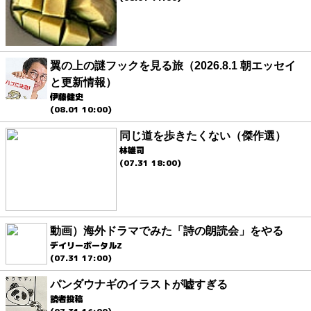
翼の上の謎フックを見る旅（2026.8.1 朝エッセイ
と更新情報）
伊藤健史
(08.01 10:00)
同じ道を歩きたくない（傑作選）
林雄司
(07.31 18:00)
動画）海外ドラマでみた「詩の朗読会」をやる
デイリーポータルZ
(07.31 17:00)
パンダウナギのイラストが嘘すぎる
読者投稿