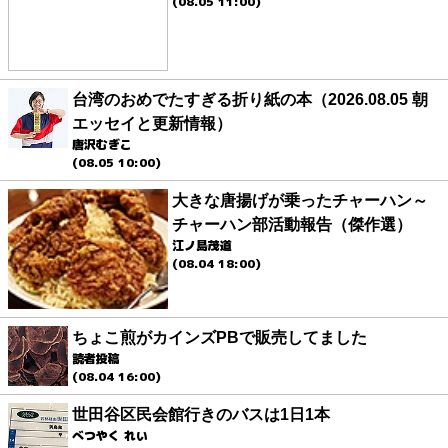
(08.05 11:00)
台湾のおめでたすぎる折り紙の本（2026.08.05 朝
エッセイと更新情報）
唐沢むぎこ
(08.05 10:00)
大きな唐揚げが乗ったチャーハン～
チャーハン部活動報告（傑作選）
江ノ島茂道
(08.04 18:00)
ちょこ煎がカインズPBで販売してました
読者投稿
(08.04 16:00)
世田谷区民会館行きのバスは1日1本
べつやく れい