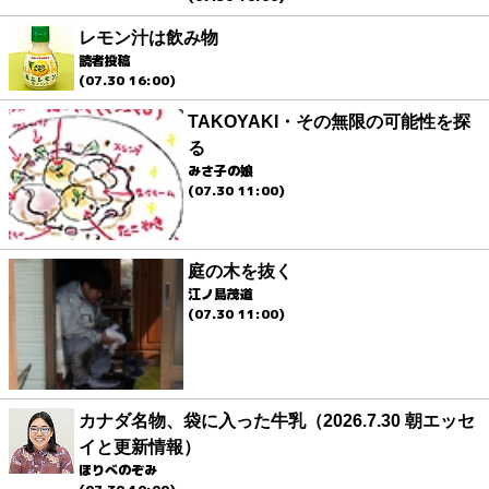
レモン汁は飲み物
読者投稿
(07.30 16:00)
TAKOYAKI・その無限の可能性を探
る
みさ子の娘
(07.30 11:00)
庭の木を抜く
江ノ島茂道
(07.30 11:00)
カナダ名物、袋に入った牛乳（2026.7.30 朝エッセ
イと更新情報）
ほりべのぞみ