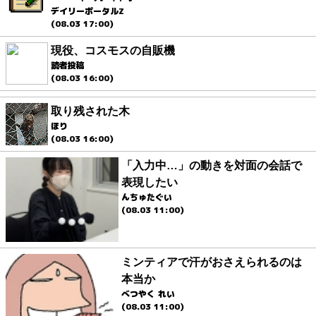
デイリーポータルZ
(08.03 17:00)
現役、コスモスの自販機
読者投稿
(08.03 16:00)
取り残された木
ほり
(08.03 16:00)
「入力中…」の動きを対面の会話で
表現したい
んちゅたぐい
(08.03 11:00)
ミンティアで汗がおさえられるのは
本当か
べつやく れい
(08.03 11:00)