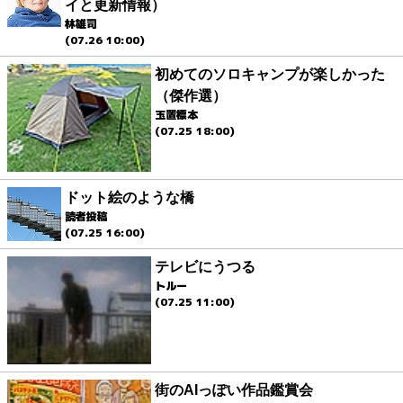
イと更新情報）
林雄司
(07.26 10:00)
初めてのソロキャンプが楽しかった
（傑作選）
玉置標本
(07.25 18:00)
ドット絵のような橋
読者投稿
(07.25 16:00)
テレビにうつる
トルー
(07.25 11:00)
街のAIっぽい作品鑑賞会