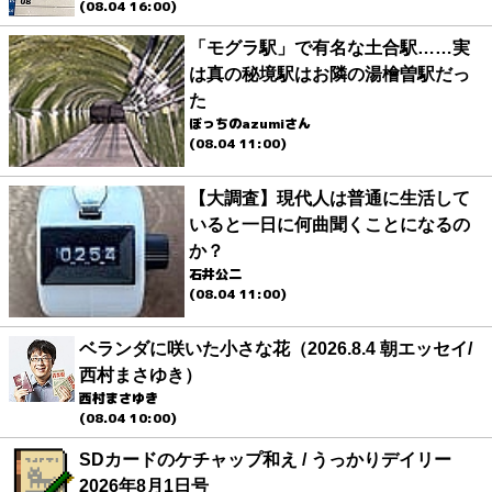
(08.04 16:00)
「モグラ駅」で有名な土合駅……実
は真の秘境駅はお隣の湯檜曽駅だっ
た
ぼっちのazumiさん
(08.04 11:00)
【大調査】現代人は普通に生活して
いると一日に何曲聞くことになるの
か？
石井公二
(08.04 11:00)
ベランダに咲いた小さな花（2026.8.4 朝エッセイ/
西村まさゆき）
西村まさゆき
(08.04 10:00)
SDカードのケチャップ和え / うっかりデイリー
2026年8月1日号