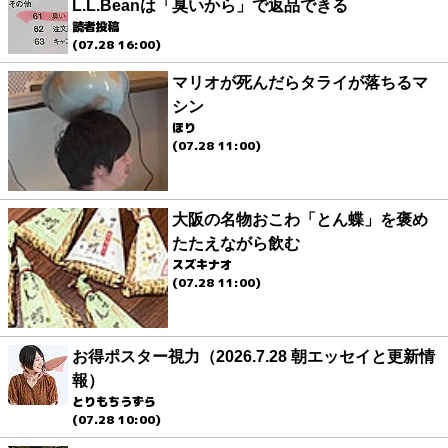
L.L.Beanは「臭いから」で返品できる
読者投稿
(07.28 16:00)
マリオが死んだらタライが落ちるマ
シン
ほり
(07.28 11:00)
大阪の名物おこわ「とん蝶」を褒め
たたえながら飲む
スズキナオ
(07.28 11:00)
お得ポスター視力（2026.7.28 朝エッセイと更新情
報）
とりもちうずら
(07.28 10:00)