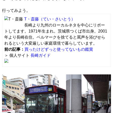
行ってみよう。
T・斎藤
（てい・さいとう）
長崎より九州のローカルネタを中心にリポー
トしてます。1971年生まれ。茨城県つくば市出身。2001
年より長崎在住。ベルマークを捨てると罵声を浴びせら
れるという大変厳しい家庭環境で暮らしています。
前の記事：
買ったけどずっと使ってないもの鑑賞
＞ 個人サイト
長崎ガイド