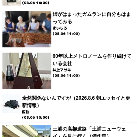
(08.06 16:00)
姉がはまったガムランに自分もはま
ってみる
まいしろ
(08.06 11:00)
60年以上メトロノームを作り続けて
いる会社
井上マサキ
(08.06 11:00)
全然関係ないんですが（2026.8.6 朝エッセイと更
新情報）
佐伯
(08.06 10:00)
土浦の高架道路「土浦ニューウェ
イ」を見に行く（傑作選）