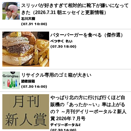
スリッパが好きすぎて相対的に靴下が嫌いになって
きた（2026.7.31 朝エッセイと更新情報）
石川大樹
(07.31 10:00)
バターバーガーを食べる（傑作選）
べつやく れい
(07.30 18:00)
リサイクル専用のゴミ箱が大きい
読者投稿
(07.30 16:00)
やっぱり北の方に行けば行くほど自
販機の「あったか～い」率は上がる
の？ ～月刊デイリーポータルＺ新人
賞 2026年７月号
デイリーポータルZ
(07.30 16:00)