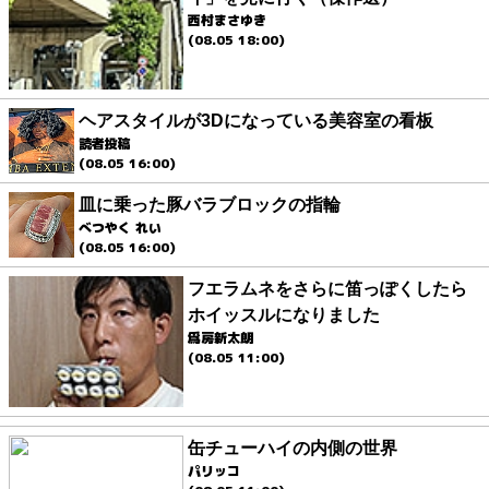
西村まさゆき
(08.05 18:00)
ヘアスタイルが3Dになっている美容室の看板
読者投稿
(08.05 16:00)
皿に乗った豚バラブロックの指輪
べつやく れい
(08.05 16:00)
フエラムネをさらに笛っぽくしたら
ホイッスルになりました
爲房新太朗
(08.05 11:00)
缶チューハイの内側の世界
パリッコ