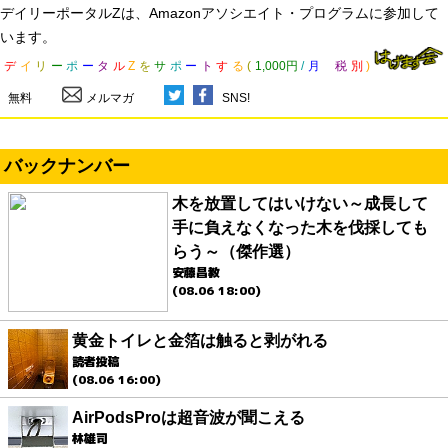
デイリーポータルZは、Amazonアソシエイト・プログラムに参加して
います。
デ
イ
リ
ー
ポ
ー
タ
ル
Z
を
サ
ポ
ー
ト
す
る
(
1,000円
/
月
税
別
)
無料
メルマガ
SNS!
バックナンバー
木を放置してはいけない～成長して
手に負えなくなった木を伐採しても
らう～（傑作選）
安藤昌教
(08.06 18:00)
黄金トイレと金箔は触ると剥がれる
読者投稿
(08.06 16:00)
AirPodsProは超音波が聞こえる
林雄司