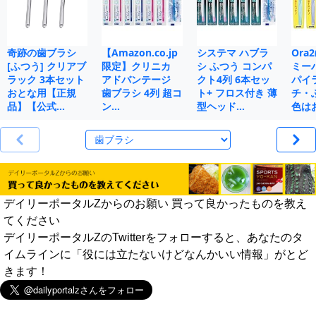
奇跡の歯ブラシ
【Amazon.co.jp
システマ ハブラ
Ora
[ふつう] クリアブ
限定】クリニカ
シ ふつう コンパ
ミー
ラック 3本セット
アドバンテージ
クト4列 6本セッ
パイ
おとな用【正規
歯ブラシ 4列 超コ
ト+ フロス付き 薄
チ・
品】【公式…
ン…
型ヘッド…
色は
デイリーポータルZからのお願い 買って良かったものを教え
てください
デイリーポータルZのTwitterをフォローすると、あなたのタ
イムラインに「役には立たないけどなんかいい情報」がとど
きます！