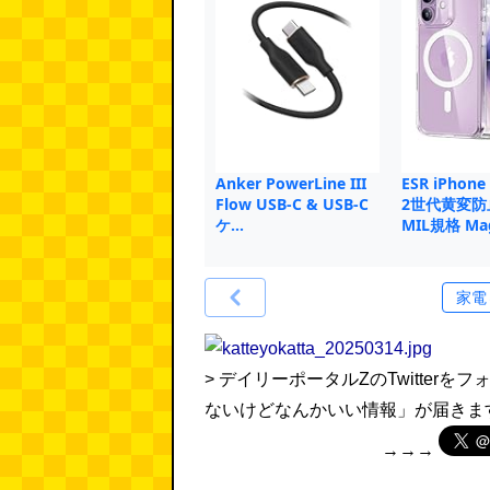
Anker PowerLine III
ESR iPhon
Flow USB-C & USB-C
2世代黄変防
ケ…
MIL規格 Ma
> デイリーポータルZのTwitte
ないけどなんかいい情報」が届きま
→→→