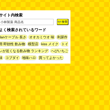
サイト内検索
よく検索されているワード
lanケーブル 長さ
オオカミウオ 味
利尿作
用 即効性 飲み物
模型店
kiss メイク
トイ
レが近くなる飲み物 ランキング
へびいちご
味
コブダイ
地味ハロ
買ってよかった