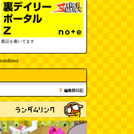
裏話を書いてます
ndefined
編集部日記