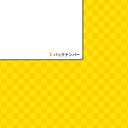
R iPhone 17 Pro ケ
Amazon限定 バッファ
Anker PowerLine
ス 隠しスタンド デザ
ロー 外付けHDD 4TB
USB-C & USB-A 
バックナンバー
ンアワード受賞 …
テレビ録画 nasne 対…
ル (USB3…