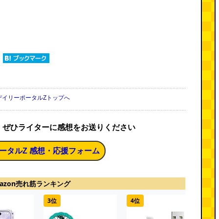
デイリーポータルZトップへ
、ぜひライターに感想をお送りください
ータルZ 感想・応援フォーム
azon売れ筋ランキング
3位
4位
5