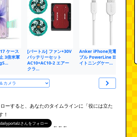
e 17 ケース
[バートル] ファン+30V
Anker iPhone充電ケー
ES
止 3倍米軍
バッテリーセット
ブル PowerLine II ラ
ー
gS…
AC10+AC10-2 エアー
イトニングケー…
イ
クラ…
rをフォローすると、あなたのタイムラインに「役には立た
す！
←←←