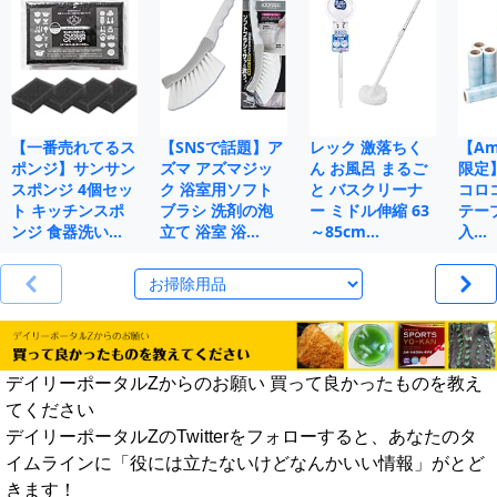
【一番売れてるス
【SNSで話題】ア
レック 激落ちく
【Ama
ポンジ】サンサン
ズマ アズマジッ
ん お風呂 まるご
限定
スポンジ 4個セッ
ク 浴室用ソフト
と バスクリーナ
コロ
ト キッチンスポ
ブラシ 洗剤の泡
ー ミドル伸縮 63
テープ
ンジ 食器洗い…
立て 浴室 浴…
～85cm…
入…
デイリーポータルZからのお願い 買って良かったものを教え
てください
デイリーポータルZのTwitterをフォローすると、あなたのタ
イムラインに「役には立たないけどなんかいい情報」がとど
きます！