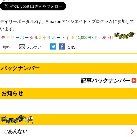
デイリーポータルZは、Amazonアソシエイト・プログラムに参加して
います。
デ
イ
リ
ー
ポ
ー
タ
ル
Z
を
サ
ポ
ー
ト
す
る
(
1,000円
/
月
税
別
)
無料
メルマガ
SNS!
バックナンバー
記事バックナンバー
お知らせ
ごあんない