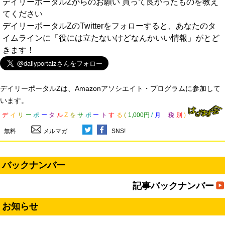
デイリーポータルZからのお願い 買って良かったものを教え
てください
デイリーポータルZのTwitterをフォローすると、あなたのタ
イムラインに「役には立たないけどなんかいい情報」がとど
きます！
デイリーポータルZは、Amazonアソシエイト・プログラムに参加して
います。
デ
イ
リ
ー
ポ
ー
タ
ル
Z
を
サ
ポ
ー
ト
す
る
(
1,000円
/
月
税
別
)
無料
メルマガ
SNS!
バックナンバー
記事バックナンバー
お知らせ