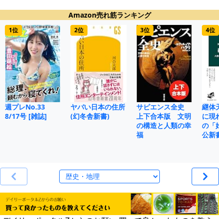
Amazon売れ筋ランキング
1位
2位
3位
4位
週プレNo.33
ヤバい日本の住所
サピエンス全史
継体
8/17号 [雑誌]
(幻冬舎新書)
上下合本版 文明
に現
の構造と人類の幸
の「
福
公新